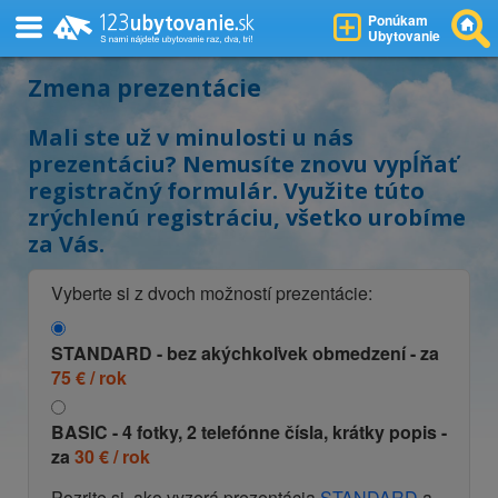
Ponúkam
Ubytovanie
Zmena prezentácie
Mali ste už v minulosti u nás
prezentáciu? Nemusíte znovu vypĺňať
registračný formulár. Využite túto
zrýchlenú registráciu, všetko urobíme
za Vás.
Vyberte si z dvoch možností prezentácie:
STANDARD
- bez akýchkoľvek obmedzení - za
75 € / rok
BASIC
- 4 fotky, 2 telefónne čísla, krátky popis -
za
30 € / rok
Pozrite si, ako vyzerá prezentácia
STANDARD
a