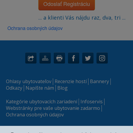
Odoslať Registráciu
... a klienti Vás nájdu raz, dva, tri ...
Ochrana osobných údajov
Ohlasy ubytovateľov
Recenzie hostí
Bannery
Odkazy
Napíšte nám
Blog
Kategórie ubytovacích zariadení
Infoservis
Webstránky pre vaše ubytovanie zadarmo
Ochrana osobných údajov