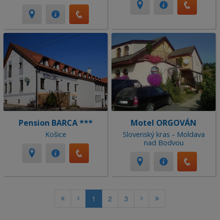
Pension BARCA ***
Motel ORGOVÁN
Košice
Slovenský kras - Moldava
nad Bodvou
1
2
3