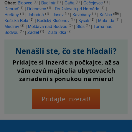
(1)
(1)
(1)
(1)
Obec:
Bidovce
|
Budimír
|
Čaňa
|
Čečejovce
|
(1)
(1)
(1)
Debraď
|
Drienovec
|
Družstevná pri Hornáde
|
(1)
(1)
(1)
(1)
(59)
Herľany
|
Jahodná
|
Jasov
|
Kavečany
|
Košice
|
(3)
(1)
(2)
(1)
Košická Belá
|
Košický Klečenov
|
Kysak
|
Malá Ida
|
(2)
(3)
(1)
Medzev
|
Moldava nad Bodvou
|
Štós
|
Turňa nad
(1)
(1)
(2)
Bodvou
|
Zádiel
|
Zlatá Idka
Nenašli ste, čo ste hľadali?
Pridajte si inzerát a počkajte, až sa
vám ozvú majitelia ubytovacích
zariadení s ponukou na mieru!
Pridajte inzerát!