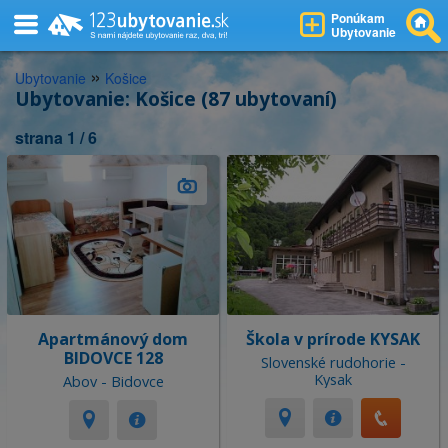
Ponúkam
Ubytovanie
»
Ubytovanie
Košice
Ubytovanie: Košice (87 ubytovaní)
strana 1 / 6
Apartmánový dom
Škola v prírode KYSAK
BIDOVCE 128
Slovenské rudohorie -
Kysak
Abov - Bidovce