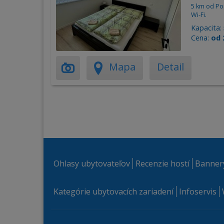
5 km od Pop
Wi-Fi.
Kapacita:
Cena:
od 
Mapa
Detail
Ohlasy ubytovateľov
Recenzie hostí
Banner
Kategórie ubytovacích zariadení
Infoservis