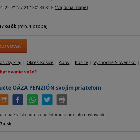
Ubytov
' 22.7'' N / 21° 30' 33.8'' E (
Nájdi na mape
)
Hotel
Kemp
17 osôb
(min. 1 osoba)
zervovať
ošický kraj
|
Okres Košice
|
Abov
|
Košice
|
Východné Slovensko
|
ubytovanie vaše?
učte OÁZA PENZIÓN svojim priateľom
ia a najkrajšia adresa na internete pre toto ubytovanie:
3u.sk