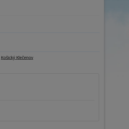
ňa
Počet osôb
–
+
Košický Klečenov