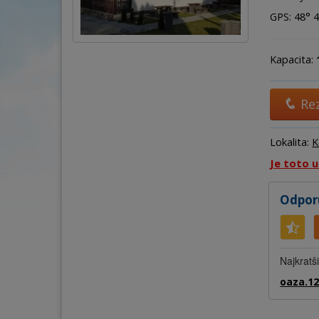
GPS: 48° 44
Kapacita:
Re
Lokalita:
K
Je toto 
Odpor
Najkratš
oaza.12