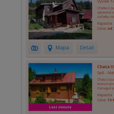
Vysoké Ta
Chatka U J
vybavený o
začiatku ob
Kapacita:
Cena:
od 
Mapa
Detail
Chata U 
Spiš - Mal
Chata U Jo
lesnom pr
Zamagurí p
Kapacita:
Cena:
13 
Last minute