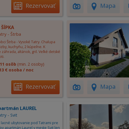
Rezervovať
Mapa
 ŠÍPKA
try - Štrba
bci Štrba - Vysoké Tatry. Chalupa
izby, kuchyňu, 2 kúpeľne. K
e záhrada, altánok, gril. Veľké detské
ti.
11 osôb
(min. 2 osoby)
13 € osoba / noc
Rezervovať
Mapa
partmán LAUREL
try - Svit
lacné ubytovanie pod Tatrami pre
ov apartmán Laurel v meste Svit len