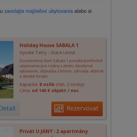
iu
zavolajte majiteľovi ubytovania
alebo si
Holiday House SABALA 1
Vysoké Tatry - Stará Lesná
Dovolenkový dom Sabala 1 ponúka komfortné
ubytovanie pre rodiny s deťmi. Moderné
vybavenie, obývačka s krbom, záhrada. altánok
a detské ihrisko.
Kapacita:
8 osôb
(min. 2 osoby)
Cena:
od 140 € objekt / noc
Detail
Rezervovať
Privát U JANY : 2 apartmány