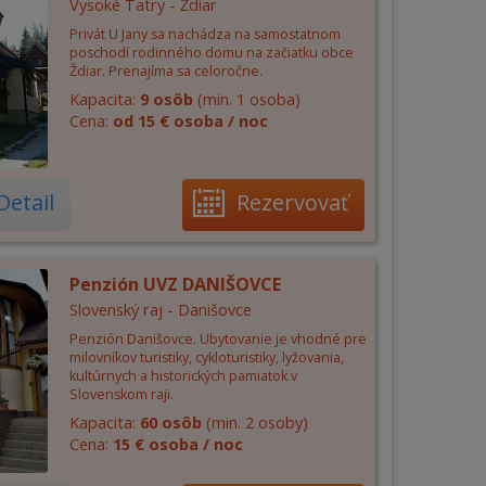
Vysoké Tatry - Ždiar
Privát U Jany sa nachádza na samostatnom
poschodí rodinného domu na začiatku obce
Ždiar. Prenajíma sa celoročne.
Kapacita:
9 osôb
(min. 1 osoba)
Cena:
od 15 € osoba / noc
Detail
Rezervovať
Penzión UVZ DANIŠOVCE
Slovenský raj - Danišovce
Penzión Danišovce. Ubytovanie je vhodné pre
milovníkov turistiky, cykloturistiky, lyžovania,
kultúrnych a historických pamiatok v
Slovenskom raji.
Kapacita:
60 osôb
(min. 2 osoby)
Cena:
15 € osoba / noc