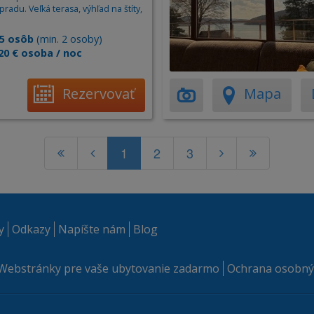
radu. Veľká terasa, výhľad na štíty,
5 osôb
(min. 2 osoby)
20 € osoba / noc
Rezervovať
Mapa
1
2
3
y
Odkazy
Napíšte nám
Blog
Webstránky pre vaše ubytovanie zadarmo
Ochrana osobný