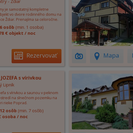
try - Ždiar
any je samostatný kompletne
bjekt vo dvore rodinného domu na
ce Ždiar. Prenajíma sa celoročne.
6 osôb
(min. 1 osoba)
78 € objekt / noc
Rezervovať
Mapa
JOZEFA s vírivkou
ý Lipník
zefa s vírivkou a saunou v peknom
ostredí na slnečnom pozemku na
ri rieke Poprad.
12 osôb
(min. 7 osôb)
€ osoba / noc