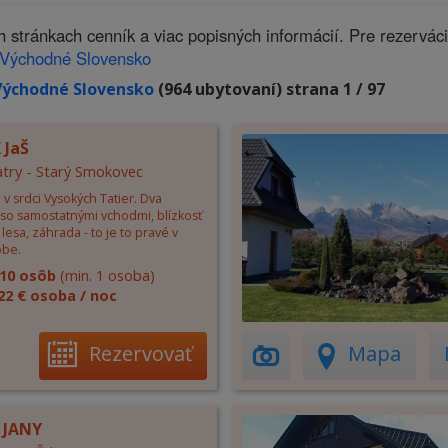
tránkach cenník a viac popisných informácií. Pre rezervác
Východné Slovensko
Východné Slovensko
(964 ubytovaní) strana 1 / 97
 JaŠ
try - Starý Smokovec
v srdci Vysokých Tatier. Dva
so samostatnými vchodmi, blízkosť
 lesa, záhrada - to je to pravé v
obe.
10 osôb
(min. 1 osoba)
22 € osoba / noc
Rezervovať
Mapa
 JANY