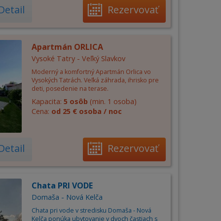
Detail
Rezervovať
Apartmán ORLICA
Vysoké Tatry - Veľký Slavkov
Moderný a komfortný Apartmán Orlica vo
Vysokých Tatrách. Veľká záhrada, ihrisko pre
deti, posedenie na terase.
Kapacita:
5 osôb
(min. 1 osoba)
Cena:
od 25 € osoba / noc
Detail
Rezervovať
Chata PRI VODE
Domaša - Nová Kelča
Chata pri vode v stredisku Domaša - Nová
Kelča ponúka ubytovanie v dvoch častiach s