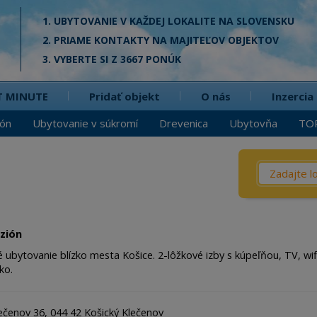
1. UBYTOVANIE V KAŽDEJ LOKALITE NA SLOVENSKU
2. PRIAME KONTAKTY NA MAJITEĽOV OBJEKTOV
3. VYBERTE SI Z 3667 PONÚK
T MINUTE
Pridať objekt
O nás
Inzercia
ión
Ubytovanie v súkromí
Drevenica
Ubytovňa
TO
Čo? / Kd
Penzió
Privát
zión
Chata
ubytovanie blízko mesta Košice. 2-lôžkové izby s kúpeľňou, TV, wi
ko.
Dreven
Apartm
ečenov 36, 044 42 Košický Klečenov