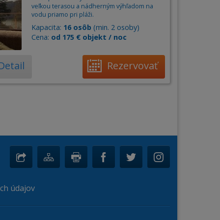
veľkou terasou a nádherným výhľadom na
vodu priamo pri pláži.
Kapacita:
16 osôb
(min. 2 osoby)
Cena:
od 175 € objekt / noc
Detail
Rezervovať
ch údajov