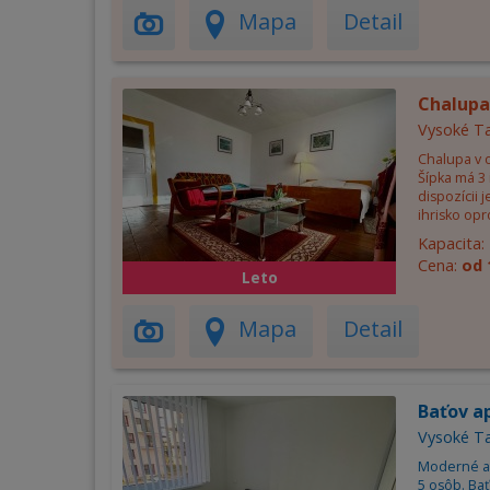
Mapa
Detail
Chalupa
Vysoké Ta
Chalupa v o
Šípka má 3 
dispozícii j
ihrisko opro
Kapacita:
Cena:
od 
Leto
Mapa
Detail
Baťov a
Vysoké Ta
Moderné a 
5 osôb. Bať