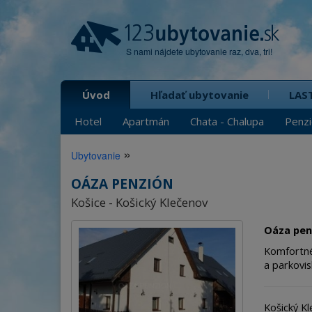
S nami nájdete ubytovanie raz, dva, tri!
Úvod
Hľadať ubytovanie
LAS
Hotel
Apartmán
Chata - Chalupa
Penz
»
Ubytovanie
OÁZA PENZIÓN
Košice - Košický Klečenov
Oáza pen
Komfortné 
a parkovis
Košický Kl