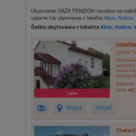
Ubytovanie OÁZA PENZIÓN neudáva na našich s
vyberte iné ubytovanie v lokalite
Abov
,
Košice
,
Ďalšie ubytovania v lokalite
Abov
,
Košice
,
DOMČEK
Vysoké Ta
Ubytovanie 
apartmány 
centra, kraj
dnešnej d
Kapacita:
Cena:
od 
Leto
Mapa
Detail
Chata U