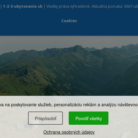
 |
1-2-3-ubytovanie.sk
| Všetky práva vyhradené. Aktuálna ponuka: 3667 ub
Cookies
a na poskytovanie služieb, personalizáciu reklám a analýzu návštevnos
Prispôsobiť
Povoliť všetky
Ochrana osobných údajov