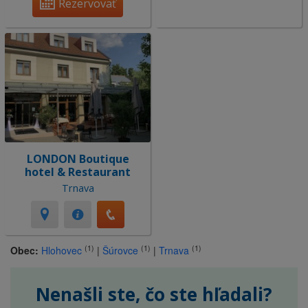
Rezervovať
LONDON Boutique
hotel & Restaurant
Trnava
(1)
(1)
(1)
Obec:
Hlohovec
|
Šúrovce
|
Trnava
Nenašli ste, čo ste hľadali?