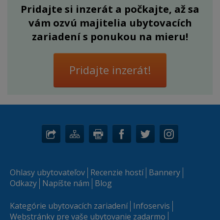
Pridajte si inzerát a počkajte, až sa
vám ozvú majitelia ubytovacích
zariadení s ponukou na mieru!
Pridajte inzerát!
Ohlasy ubytovateľov
Recenzie hostí
Bannery
Odkazy
Napíšte nám
Blog
Kategórie ubytovacích zariadení
Infoservis
Webstránky pre vaše ubytovanie zadarmo