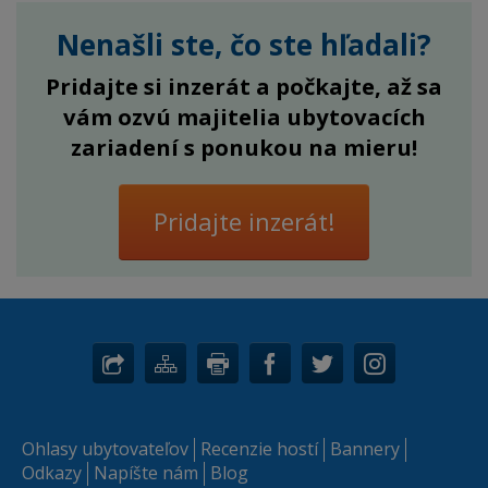
Nenašli ste, čo ste hľadali?
Pridajte si inzerát a počkajte, až sa
vám ozvú majitelia ubytovacích
zariadení s ponukou na mieru!
Pridajte inzerát!
Ohlasy ubytovateľov
Recenzie hostí
Bannery
Odkazy
Napíšte nám
Blog