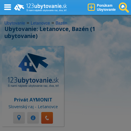
Ponúkam
Ubytovanie
»
»
Ubytovanie
Letanovce
Bazén
Ubytovanie: Letanovce, Bazén (1
ubytovanie)
Privát AYMONIT
Slovenský raj - Letanovce