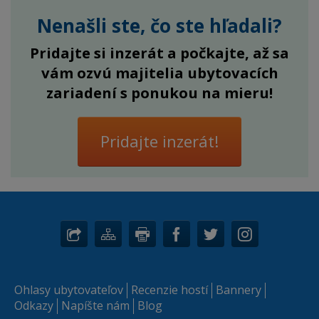
Nenašli ste, čo ste hľadali?
Pridajte si inzerát a počkajte, až sa
vám ozvú majitelia ubytovacích
zariadení s ponukou na mieru!
Pridajte inzerát!
Ohlasy ubytovateľov
Recenzie hostí
Bannery
Odkazy
Napíšte nám
Blog