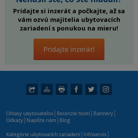
Pridajte si inzerát a počkajte, až sa
vám ozvú majitelia ubytovacích
zariadení s ponukou na mieru!
Pridajte inzerát!
Ohlasy ubytovateľov
Recenzie hostí
Bannery
Odkazy
Napíšte nám
Blog
Kategórie ubytovacích zariadení
Infoservis