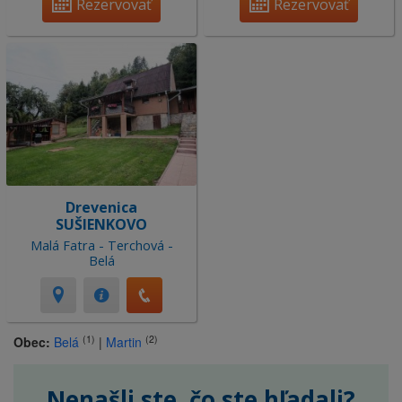
Rezervovať
Rezervovať
Drevenica
SUŠIENKOVO
Malá Fatra - Terchová -
Belá
(1)
(2)
Obec:
Belá
|
Martin
Nenašli ste, čo ste hľadali?