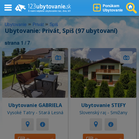
Ponúkam
Ubytovanie
»
»
Ubytovanie
Privát
Spiš
Ubytovanie: Privát, Spiš (97 ubytovaní)
strana 1 / 7
Ubytovanie GABRIELA
Ubytovanie STEFY
Vysoké Tatry - Stará Lesná
Slovenský raj - Smižany