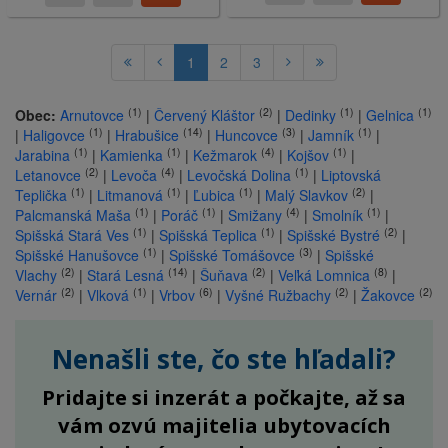
1
2
3
(1)
(2)
(1)
(1)
Obec:
Arnutovce
|
Červený Kláštor
|
Dedinky
|
Gelnica
(1)
(14)
(3)
(1)
|
Haligovce
|
Hrabušice
|
Huncovce
|
Jamník
|
(1)
(1)
(4)
(1)
Jarabina
|
Kamienka
|
Kežmarok
|
Kojšov
|
(2)
(4)
(1)
Letanovce
|
Levoča
|
Levočská Dolina
|
Liptovská
(1)
(1)
(1)
(2)
Teplička
|
Litmanová
|
Ľubica
|
Malý Slavkov
|
(1)
(1)
(4)
(1)
Palcmanská Maša
|
Poráč
|
Smižany
|
Smolník
|
(1)
(1)
(2)
Spišská Stará Ves
|
Spišská Teplica
|
Spišské Bystré
|
(1)
(3)
Spišské Hanušovce
|
Spišské Tomášovce
|
Spišské
(2)
(14)
(2)
(8)
Vlachy
|
Stará Lesná
|
Šuňava
|
Veľká Lomnica
|
(2)
(1)
(6)
(2)
(2)
Vernár
|
Vlková
|
Vrbov
|
Vyšné Ružbachy
|
Žakovce
Nenašli ste, čo ste hľadali?
Pridajte si inzerát a počkajte, až sa
vám ozvú majitelia ubytovacích