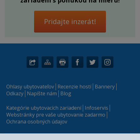
zariadení s ponukou na mieru!
Pridajte inzerát!
Ohlasy ubytovateľov
Recenzie hostí
Bannery
Odkazy
Napíšte nám
Blog
Kategórie ubytovacích zariadení
Infoservis
Webstránky pre vaše ubytovanie zadarmo
Ochrana osobných údajov