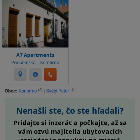
A7 Apartments
Podunajsko - Komárno
(2)
(1)
Obec:
Komárno
|
Svätý Peter
Nenašli ste, čo ste hľadali?
Pridajte si inzerát a počkajte, až sa
vám ozvú majitelia ubytovacích