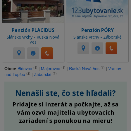
Penzión PLACIDUS
Penzión PÓRY
Slánske vrchy - Ruská Nová
Slánske vrchy - Záborské
Ves
(1)
(1)
(1)
Obec:
Bidovce
|
Majerovce
|
Ruská Nová Ves
|
Vranov
(2)
(1)
nad Topľou
|
Záborské
Nenašli ste, čo ste hľadali?
Pridajte si inzerát a počkajte, až sa
vám ozvú majitelia ubytovacích
zariadení s ponukou na mieru!