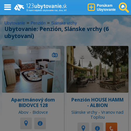
Ponúkam
Ubytovanie
»
»
Ubytovanie
Penzión
Slánske vrchy
Ubytovanie: Penzión, Slánske vrchy (6
ubytovaní)
Apartmánový dom
Penzión HOUSE HAMM
BIDOVCE 128
- ALBION
Abov - Bidovce
Slánske vrchy - Vranov nad
Topľou