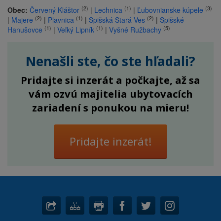
(2)
(1)
(3)
Obec:
Červený Kláštor
|
Lechnica
|
Ľubovnianske kúpele
(2)
(1)
(2)
|
Majere
|
Plavnica
|
Spišská Stará Ves
|
Spišské
(1)
(1)
(5)
Hanušovce
|
Veľký Lipník
|
Vyšné Ružbachy
Nenašli ste, čo ste hľadali?
Pridajte si inzerát a počkajte, až sa
vám ozvú majitelia ubytovacích
zariadení s ponukou na mieru!
Pridajte inzerát!