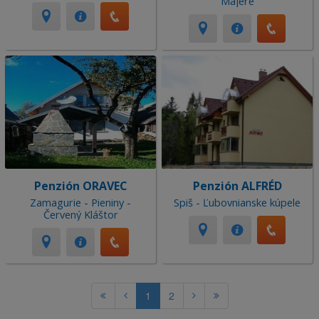
Majere
Penzión ORAVEC
Penzión ALFRÉD
Zamagurie - Pieniny -
Spiš - Ľubovnianske kúpele
Červený Kláštor
1
2