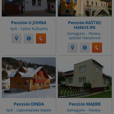
Penzión U JOHNA
Penzión KAŠTIEĽ
HANUS IFK
Spiš - Vyšné Ružbachy
Zamagurie - Pieniny -
Spišské Hanušovce
Penzión DINDA
Penzión MAJERE
Spiš - Ľubovnianske kúpele
Zamagurie - Pieniny -