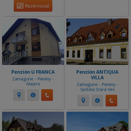
Rezervovať
Penzión U FRANCA
Penzión ANTIQUA
VILLA
Zamagurie - Pieniny -
Majere
Zamagurie - Pieniny -
Spišská Stará Ves