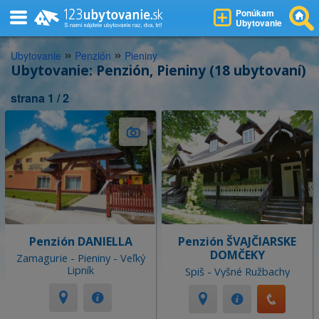
Ponúkam
Ubytovanie
»
»
Ubytovanie
Penzión
Pieniny
Ubytovanie: Penzión, Pieniny (18 ubytovaní)
strana 1 / 2
Penzión DANIELLA
Penzión ŠVAJČIARSKE
DOMČEKY
Zamagurie - Pieniny - Veľký
Lipník
Spiš - Vyšné Ružbachy