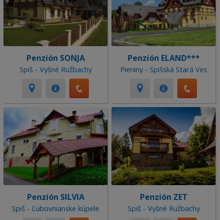
Penzión SONJA
Penzión ELAND***
Spiš - Vyšné Ružbachy
Pieniny - Spišská Stará Ves
Penzión SILVIA
Penzión ZET
Spiš - Ľubovnianske kúpele
Spiš - Vyšné Ružbachy