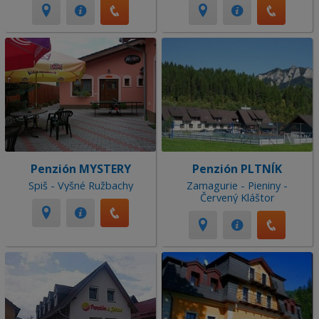
Penzión MYSTERY
Penzión PLTNÍK
Spiš - Vyšné Ružbachy
Zamagurie - Pieniny -
Červený Kláštor