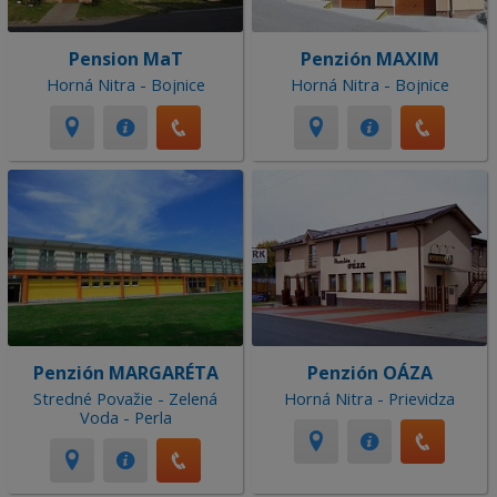
Pension MaT
Penzión MAXIM
Horná Nitra - Bojnice
Horná Nitra - Bojnice
Penzión MARGARÉTA
Penzión OÁZA
Stredné Považie - Zelená
Horná Nitra - Prievidza
Voda - Perla