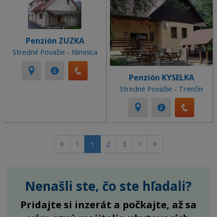
Penzión ZUZKA
Stredné Považie - Nimnica
Penzión KYSELKA
Stredné Považie - Trenčín
1
2
3
Nenašli ste, čo ste hľadali?
Pridajte si inzerát a počkajte, až sa