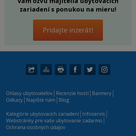
vám ozvú majitelia ubytovacích
zariadení s ponukou na mieru!
Pridajte inzerát!
Ohlasy ubytovateľov
Recenzie hostí
Bannery
Odkazy
Napíšte nám
Blog
Kategórie ubytovacích zariadení
Infoservis
Webstránky pre vaše ubytovanie zadarmo
Ochrana osobných údajov