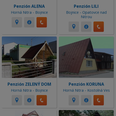
Penzión ALENA
Penzión LILI
Horná Nitra - Bojnice
Bojnice - Opatovce nad
Nitrou
Penzión ZELENÝ DOM
Penzión KORUNA
Horná Nitra - Bojnice
Horná Nitra - Kostolná Ves