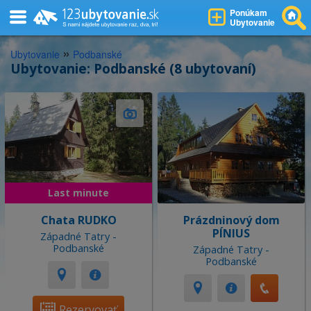
Ponúkam
Ubytovanie
»
Ubytovanie
Podbanské
Ubytovanie: Podbanské (8 ubytovaní)
Last minute
Chata RUDKO
Prázdninový dom
PÍNIUS
Západné Tatry -
Podbanské
Západné Tatry -
Podbanské
Rezervovať