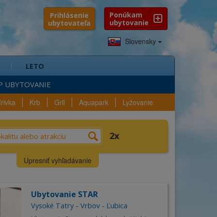
Ponúkam
Prihlásenie
ubytovanie
ubytovateľa
Slovensky
LETO
P UBYTOVANIE
írivka
Krb
Gril
Aquapark
Lyžovanie
e?
Výber
Vybavenosť
2
n
Lokalita
Upresniť vyhľadávanie
šli sa
2
ubytovania
Kraj
Ubytovanie STAR
Okres
ica
Vysoké Tatry - Vrbov - Ľubica