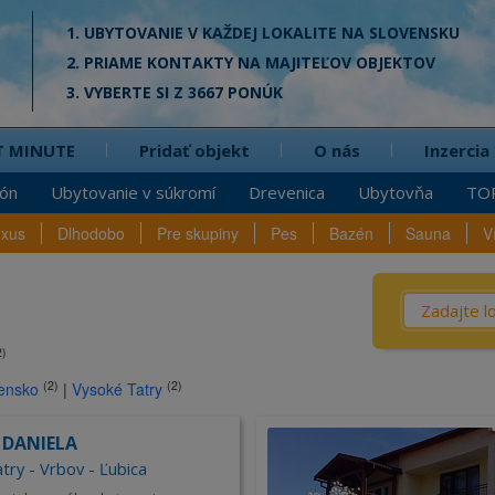
1. UBYTOVANIE V KAŽDEJ LOKALITE NA SLOVENSKU
2. PRIAME KONTAKTY NA MAJITEĽOV OBJEKTOV
3. VYBERTE SI Z 3667 PONÚK
T MINUTE
Pridať objekt
O nás
Inzercia
ión
Ubytovanie v súkromí
Drevenica
Ubytovňa
TO
uxus
Dlhodobo
Pre skupiny
Pes
Bazén
Sauna
V
Čo? / Kd
2)
Penzió
na
(2)
(2)
ensko
|
Vysoké Tatry
Privát
Chata
 DANIELA
Dreven
try - Vrbov - Ľubica