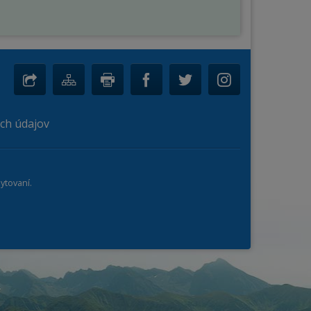
ch údajov
ytovaní.