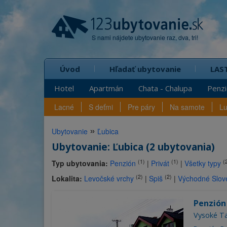
S nami nájdete ubytovanie raz, dva, tri!
Úvod
Hľadať ubytovanie
LAS
Hotel
Apartmán
Chata - Chalupa
Penz
Lacné
S deťmi
Pre páry
Na samote
L
»
Ubytovanie
Ľubica
Ubytovanie: Ľubica (2 ubytovania)
(1)
(1)
(
Typ ubytovania:
Penzión
|
Privát
|
Všetky typy
(2)
(2)
Lokalita:
Levočské vrchy
|
Spiš
|
Východné Slov
Penzión
Vysoké Ta