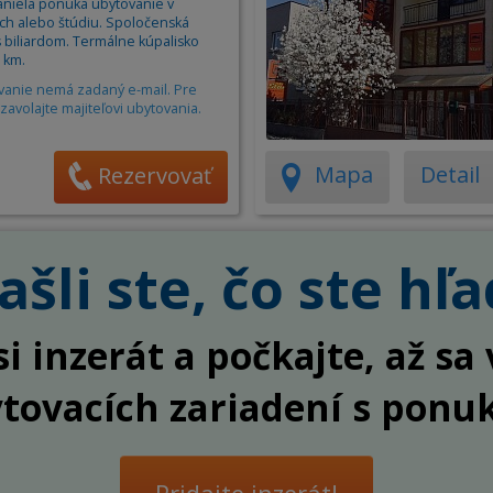
niela ponúka ubytovanie v
Apartm
h alebo štúdiu. Spoločenská
Ubytov
s biliardom. Termálne kúpalisko
 km.
Hotel
vanie nemá zadaný e-mail. Pre
zavolajte majiteľovi ubytovania.
Kemp
Mapa
Detail
Rezervovať
šli ste, čo ste hľa
si inzerát a počkajte, až s
ytovacích zariadení s ponu