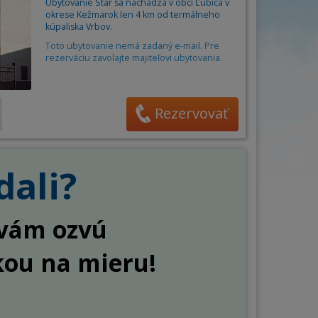
Obec
Ubytovanie Star sa nachádza v obci Ľubica v
án
okrese Kežmarok len 4 km od termálneho
Cena za osobu/noc od
6
do
85
€
ňa
kúpaliska Vrbov.
Toto ubytovanie nemá zadaný e-mail. Pre
rezerváciu zavolajte majiteľovi ubytovania.
Počet osôb
–
+
Rezervovať
dali?
a vám ozvú
kou na mieru!