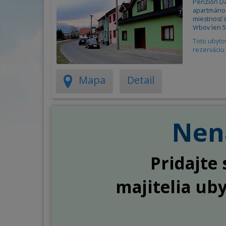
Penzión Da
apartmánoc
miestnosť 
Vrbov len 5
Toto ubyto
rezerváciu 
Mapa
Detail
Nena
Pridajte 
majitelia ub