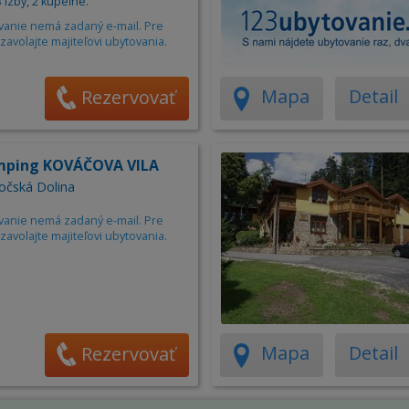
 izby, 2 kúpeľne.
vanie nemá zadaný e-mail. Pre
zavolajte majiteľovi ubytovania.
Mapa
Detail
Rezervovať
mping KOVÁČOVA VILA
vočská Dolina
vanie nemá zadaný e-mail. Pre
zavolajte majiteľovi ubytovania.
Mapa
Detail
Rezervovať