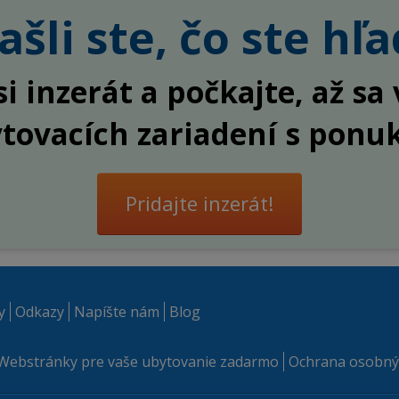
šli ste, čo ste hľa
si inzerát a počkajte, až s
ytovacích zariadení s ponu
Pridajte inzerát!
y
Odkazy
Napíšte nám
Blog
Webstránky pre vaše ubytovanie zadarmo
Ochrana osobný