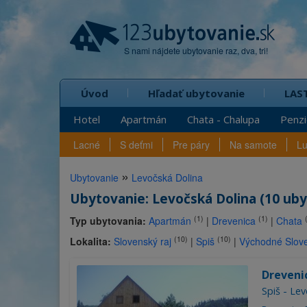
S nami nájdete ubytovanie raz, dva, tri!
Úvod
Hľadať ubytovanie
LAS
Hotel
Apartmán
Chata - Chalupa
Penz
Lacné
S deťmi
Pre páry
Na samote
L
»
Ubytovanie
Levočská Dolina
Ubytovanie: Levočská Dolina (10 uby
(1)
(1)
Typ ubytovania:
Apartmán
|
Drevenica
|
Chata
(10)
(10)
Lokalita:
Slovenský raj
|
Spiš
|
Východné Slov
Dreveni
Spiš - Le