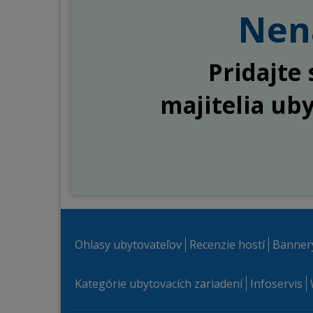
Nena
Pridajte 
majitelia ub
Ohlasy ubytovateľov
Recenzie hostí
Banner
Kategórie ubytovacích zariadení
Infoservis