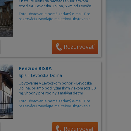
Obec
Chata Pri vleku sa nachádza v lyžiarskom
án
stredisku Levočská Dolina, 6 km od Levoče.
Cena za osobu/noc od
6
do
85
€
ňa
Toto ubytovanie nemá zadaný e-mail. Pre
rezerváciu zavolajte majiteľovi ubytovania.
Počet osôb
–
+
Rezervovať
Penzión KISKA
Spiš - Levočská Dolina
Ubytovanie v Levočskom pohorí - Levočská
Dolina, priamo pod lyžiarskym vlekom (cca 30
m), vhodný pre rodiny s malými deťmi.
Toto ubytovanie nemá zadaný e-mail. Pre
rezerváciu zavolajte majiteľovi ubytovania.
Rezervovať