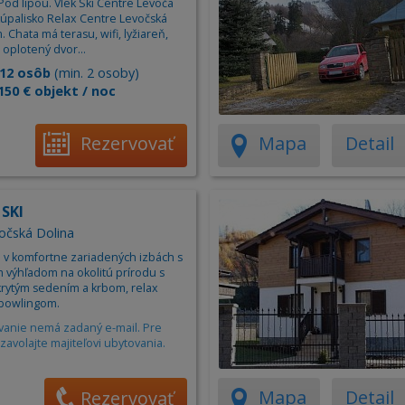
od lipou. Vlek Ski Centre Levoča
Apartm
kúpalisko Relax Centre Levočská
Ubytov
. Chata má terasu, wifi, lyžiareň,
 oplotený dvor...
Hotel
12 osôb
(min. 2 osoby)
150 € objekt / noc
Kemp
Rezervovať
Mapa
Detail
 SKI
vočská Dolina
 v komfortne zariadených izbách s
 výhľadom na okolitú prírodu s
krytým sedením a krbom, relax
bowlingom.
vanie nemá zadaný e-mail. Pre
zavolajte majiteľovi ubytovania.
Mapa
Detail
Rezervovať