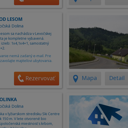
POD LESOM
vočská Dolina
lesom sa nachádza v Levočskej
ata je kompletne vybavená.
 izieb: 1x4,1x4+1, samostatný
+2.
vanie nemá zadaný e-mail. Pre
zavolajte majiteľovi ubytovania.
Mapa
Detail
Rezervovať
DOLINKA
vočská Dolina
ka v lyžiarskom stredisku Ski Centre
k 150 m. V lete otvorené bio
 Spoločenská miestnosť s krbom,