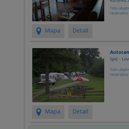
kuchynka, 3
Toto ubyto
rezerváciu 
Mapa
Detail
Autoca
Spiš - Le
Toto ubyto
rezerváciu 
Mapa
Detail