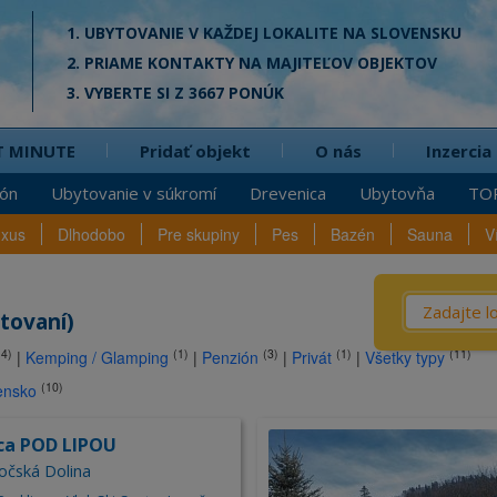
1. UBYTOVANIE V KAŽDEJ LOKALITE NA SLOVENSKU
2. PRIAME KONTAKTY NA MAJITEĽOV OBJEKTOV
3. VYBERTE SI Z 3667 PONÚK
T MINUTE
Pridať objekt
O nás
Inzercia
ión
Ubytovanie v súkromí
Drevenica
Ubytovňa
TO
uxus
Dlhodobo
Pre skupiny
Pes
Bazén
Sauna
V
Čo? / Kd
tovaní)
(4)
(1)
(3)
(1)
(11)
|
Kemping / Glamping
|
Penzión
|
Privát
|
Všetky typy
Penzió
na
(10)
ensko
Privát
Chata
ca POD LIPOU
Dreven
vočská Dolina