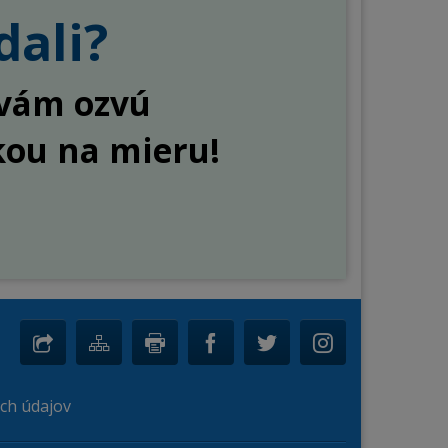
dali?
a vám ozvú
kou na mieru!
ch údajov