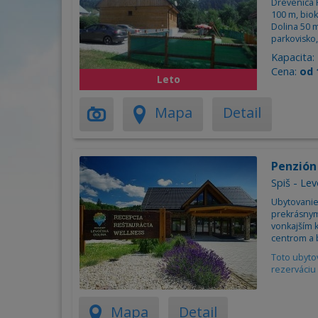
Drevenica P
100 m, bio
Dolina 50 m
parkovisko,
Kapacita:
Cena:
od 
Leto
Mapa
Detail
Penzión
Spiš - Le
Ubytovanie
prekrásnym
vonkajším 
centrom a 
Toto ubyto
rezerváciu 
Mapa
Detail