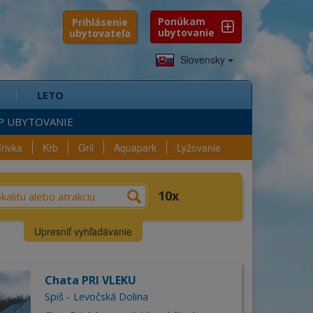
Ponúkam
Prihlásenie
ubytovanie
ubytovateľa
Slovensky
LETO
P UBYTOVANIE
írivka
Krb
Gril
Aquapark
Lyžovanie
e?
Výber
Vybavenosť
10
n
Lokalita
Upresniť vyhľadávanie
šlo sa
10
ubytovaní
Kraj
Chata PRI VLEKU
Okres
ica
Spiš - Levočská Dolina