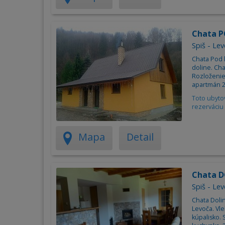
Chata 
Spiš - Le
Chata Pod 
doline. Ch
Rozloženie
apartmán 2
Toto ubyto
rezerváciu 
Mapa
Detail
Chata 
Spiš - Le
Chata Dolin
Levoča. Vle
kúpalisko.