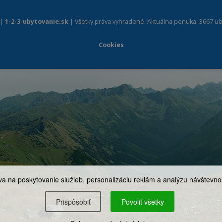
 |
1-2-3-ubytovanie.sk
| Všetky práva vyhradené. Aktuálna ponuka: 3667 ub
Cookies
a na poskytovanie služieb, personalizáciu reklám a analýzu návštevnos
Prispôsobiť
Povoliť všetky