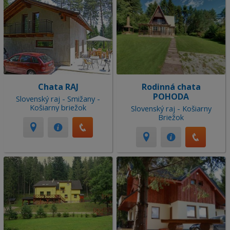
Chata RAJ
Rodinná chata
POHODA
Slovenský raj - Smižany -
Košiarny briežok
Slovenský raj - Košiarny
Briežok