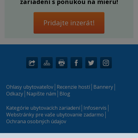
zariadení s ponukou na mieru!
Pridajte inzerát!
Ohlasy ubytovateľov
Recenzie hostí
Bannery
Odkazy
Napíšte nám
Blog
Kategórie ubytovacích zariadení
Infoservis
Webstránky pre vaše ubytovanie zadarmo
Ochrana osobných údajov