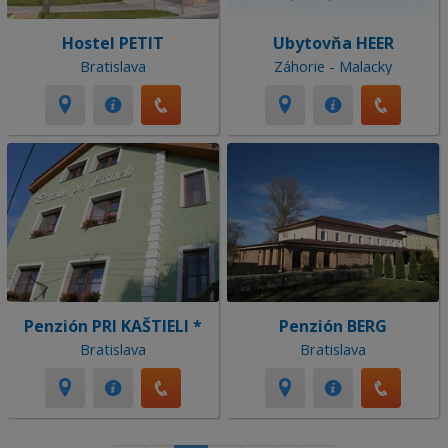
Hostel PETIT
Ubytovňa HEER
Bratislava
Záhorie - Malacky
Penzión PRI KAŠTIELI *
Penzión BERG
Bratislava
Bratislava