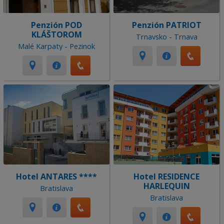
Penzión POD
Penzión PATRIOT
KLÁŠTOROM
Trnavsko - Trnava
Malé Karpaty - Pezinok
Hotel ANTARES ****
Hotel RESIDENCE
HARLEQUIN
Bratislava
Bratislava