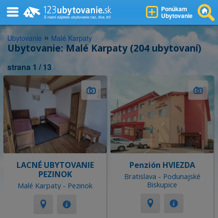
Ponúkam
Ubytovanie
»
Ubytovanie
Malé Karpaty
Ubytovanie: Malé Karpaty (204 ubytovaní)
strana 1 / 13
LACNÉ UBYTOVANIE
Penzión HVIEZDA
PEZINOK
Bratislava - Podunajské
Biskupice
Malé Karpaty - Pezinok