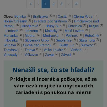
1
2
3
(2)
(121)
(1)
(1)
Obec:
Borinka
|
Bratislava
|
Častá
|
Čierna Voda
|
(1)
(1)
Horné Orešany
|
Hradište pod Vrátnom
|
Hrnčiarovce nad
(3)
(1)
(1)
(1)
(1)
Parnou
|
Hrnčiarové
|
Hrubý Šúr
|
Chtelnica
|
Krajné
(2)
(1)
(5)
(2)
|
Limbach
|
Lozorno
|
Malacky
|
Malé Leváre
|
(2)
(10)
(1)
(8)
(1)
Marianka
|
Modra
|
Modranka
|
Pezinok
|
Rohožník
(1)
(1)
(2)
(6)
|
Rovinka
|
Slovenský Grob
|
Smolenice
|
Stará Turá
|
(4)
(2)
(2)
(1)
Stupava
|
Suchá nad Parnou
|
Svätý Jur
|
Šúrovce
|
(1)
(11)
(1)
(1)
Tomášov
|
Trnava
|
Veľké Leváre
|
Viničné
|
(1)
(1)
(2)
(1)
Vinosady
|
Vlčkovce
|
Zavar
|
Závod
Nenašli ste, čo ste hľadali?
Pridajte si inzerát a počkajte, až sa
vám ozvú majitelia ubytovacích
zariadení s ponukou na mieru!