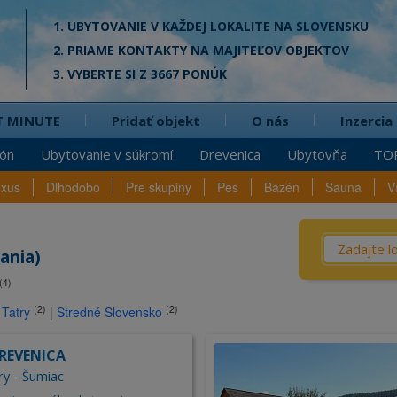
1. UBYTOVANIE V KAŽDEJ LOKALITE NA SLOVENSKU
2. PRIAME KONTAKTY NA MAJITEĽOV OBJEKTOV
3. VYBERTE SI Z 3667 PONÚK
T MINUTE
Pridať objekt
O nás
Inzercia
ión
Ubytovanie v súkromí
Drevenica
Ubytovňa
TO
uxus
Dlhodobo
Pre skupiny
Pes
Bazén
Sauna
V
Čo? / Kd
ania)
(4)
Penzió
na
(2)
(2)
 Tatry
|
Stredné Slovensko
Privát
Chata
DREVENICA
Dreven
ry - Šumiac