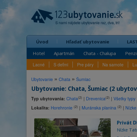
S nami nájdete ubytovanie raz, dva, tri!
Úvod
Hľadať ubytovanie
LAS
Hotel
Apartmán
Chata - Chalupa
Penz
Lacné
S deťmi
Pre páry
Na samote
L
»
»
Ubytovanie
Chata
Šumiac
Ubytovanie: Chata, Šumiac (2 ubytov
(2)
(2)
Typ ubytovania:
Chata
|
Drevenica
|
Všetky typy
(2)
(2)
Lokalita:
Horehronie
|
Muránska planina
|
Nízke
Privát 
Nízke Tat