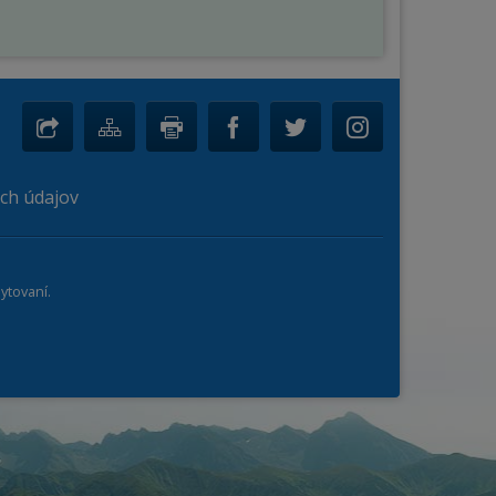
ch údajov
ytovaní.