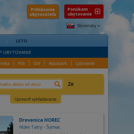
Ponúkam
Prihlásenie
ubytovanie
ubytovateľa
Slovensky
LETO
P UBYTOVANIE
írivka
Krb
Gril
Aquapark
Lyžovanie
e?
Výber
Vybavenosť
2
n
Lokalita
Upresniť vyhľadávanie
šli sa
2
ubytovania
Kraj
Drevenica HOREC
Okres
ica
Nízke Tatry - Šumiac