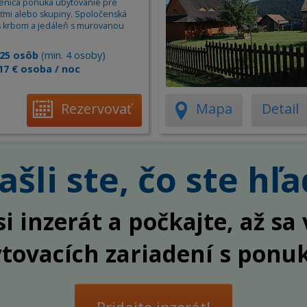
venica ponúka ubytovanie pre
Apartm
eťmi alebo skupiny. Spoločenská
Ubytov
s krbom a jedáleň s murovanou
Hotel
25 osôb
(min. 4 osoby)
17 € osoba / noc
Kemp
Rezervovať
Mapa
Detail
šli ste, čo ste hľa
si inzerát a počkajte, až s
ytovacích zariadení s ponu