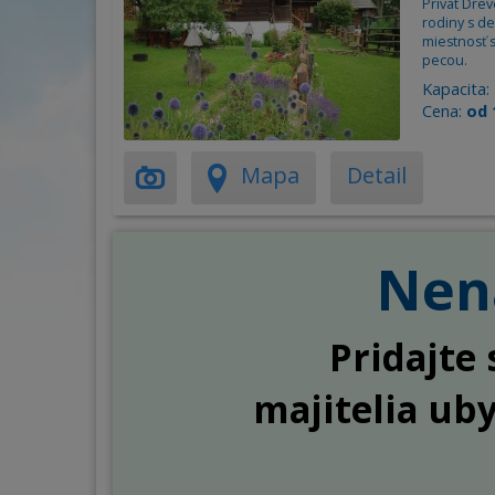
Privát Dre
rodiny s d
miestnosť 
pecou.
Kapacita:
Cena:
od 
Mapa
Detail
Nena
Pridajte 
majitelia ub