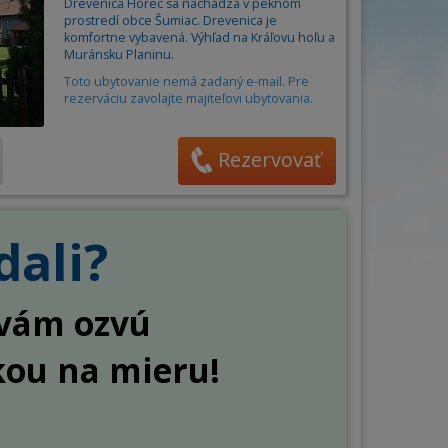
Obec
Drevenica Horec sa nachádza v peknom
án
prostredí obce Šumiac. Drevenica je
Cena za osobu/noc od
6
do
85
€
ňa
komfortne vybavená. Výhľad na Kráľovu hoľu a
Muránsku Planinu.
Toto ubytovanie nemá zadaný e-mail. Pre
Počet osôb
–
+
rezerváciu zavolajte majiteľovi ubytovania.
Rezervovať
dali?
a vám ozvú
kou na mieru!