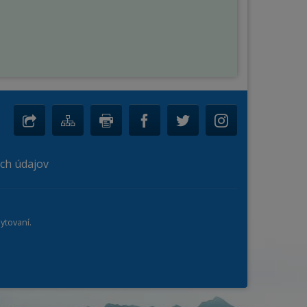
ch údajov
ytovaní.