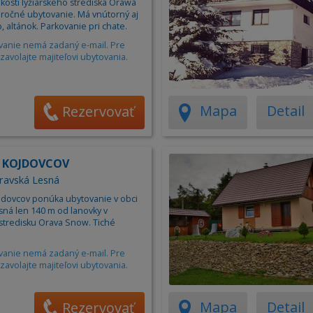
zkosti lyžiarskeho strediska Orawa
Apartm
ročné ubytovanie. Má vnútorný aj
Ubytov
b, altánok. Parkovanie pri chate.
vanie nemá zadaný e-mail. Pre
Hotel
zavolajte majiteľovi ubytovania.
Kemp
Mapa
Detail
Rezervovať
U KOJDOVCOV
ravská Lesná
jdovcov ponúka ubytovanie v obci
sná len 140 m od lanovky v
 stredisku Orava Snow. Tiché
vanie nemá zadaný e-mail. Pre
zavolajte majiteľovi ubytovania.
Mapa
Detail
Rezervovať