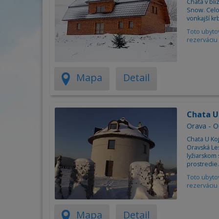
Chata v blí
Snow. Celo
vonkajší kr
Toto ubyto
rezerváciu 
Mapa
Detail
Chata 
Orava - O
Chata U Ko
Oravská Le
lyžiarskom
prostredie.
Toto ubyto
rezerváciu 
Mapa
Detail