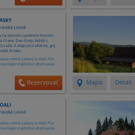
HASKY
ravská Lesná
y na samote v peknom lesnom
a Orave. Dve chaty, každá s
 osôb. K dispozícii altánok, gril,
tské ihrisko.
vanie nemá zadaný e-mail. Pre
zavolajte majiteľovi ubytovania.
Mapa
Detail
Rezervovať
OALI
ravská Lesná
vanie nemá zadaný e-mail. Pre
zavolajte majiteľovi ubytovania.