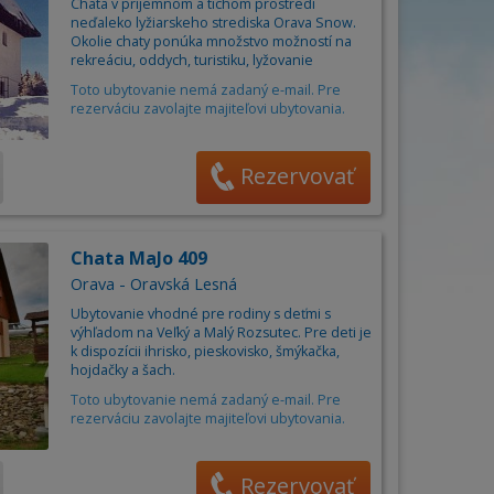
Obec
Chata v príjemnom a tichom prostredí
án
neďaleko lyžiarskeho strediska Orava Snow.
Cena za osobu/noc od
6
do
85
€
ňa
Okolie chaty ponúka množstvo možností na
rekreáciu, oddych, turistiku, lyžovanie
Toto ubytovanie nemá zadaný e-mail. Pre
Počet osôb
–
+
rezerváciu zavolajte majiteľovi ubytovania.
Rezervovať
Chata MaJo 409
Orava - Oravská Lesná
Ubytovanie vhodné pre rodiny s deťmi s
výhľadom na Veľký a Malý Rozsutec. Pre deti je
k dispozícii ihrisko, pieskovisko, šmýkačka,
hojdačky a šach.
Toto ubytovanie nemá zadaný e-mail. Pre
rezerváciu zavolajte majiteľovi ubytovania.
Rezervovať