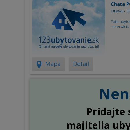
Chata P
Orava - O
Toto ubyto
rezerváciu 
Mapa
Detail
Nena
Pridajte 
majitelia ub