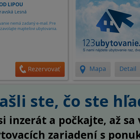
OD LIPOU
ravská Lesná
vanie nemá zadaný e-mail. Pre
zavolajte majiteľovi ubytovania.
Mapa
Detail
Rezervovať
šli ste, čo ste hľa
si inzerát a počkajte, až s
ytovacích zariadení s ponu