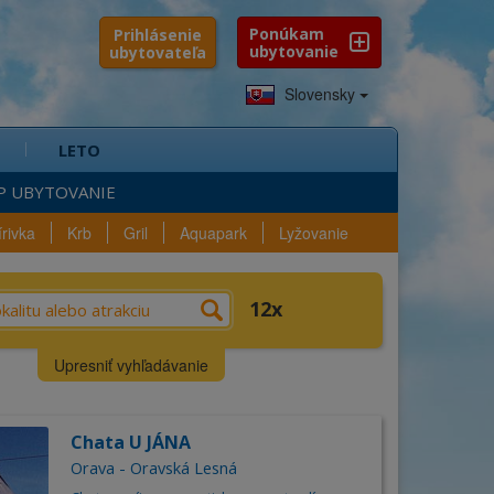
Ponúkam
Prihlásenie
ubytovanie
ubytovateľa
Slovensky
LETO
P UBYTOVANIE
írivka
Krb
Gril
Aquapark
Lyžovanie
e?
Výber
Vybavenosť
12
n
Lokalita
Upresniť vyhľadávanie
šlo sa
12
ubytovaní
Kraj
Chata U JÁNA
Okres
ica
Orava - Oravská Lesná