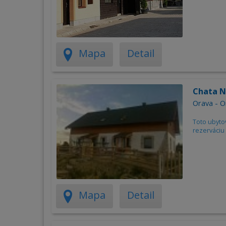
Mapa
Detail
Chata N
Orava - O
Toto ubyto
rezerváciu 
Mapa
Detail