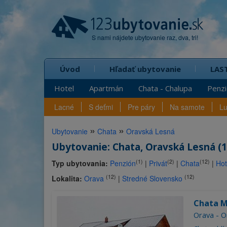
S nami nájdete ubytovanie raz, dva, tri!
Úvod
Hľadať ubytovanie
LAS
Hotel
Apartmán
Chata - Chalupa
Penz
Lacné
S deťmi
Pre páry
Na samote
L
»
»
Ubytovanie
Chata
Oravská Lesná
Ubytovanie: Chata, Oravská Lesná (1
(1)
(2)
(12)
Typ ubytovania:
Penzión
|
Privát
|
Chata
|
Hot
(12)
(12)
Lokalita:
Orava
|
Stredné Slovensko
Chata 
Orava - O