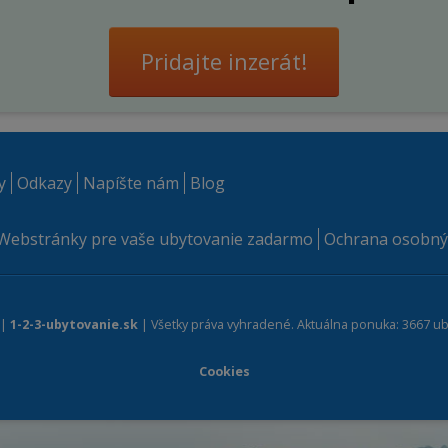
Pridajte inzerát!
y
Odkazy
Napíšte nám
Blog
Webstránky pre vaše ubytovanie zadarmo
Ochrana osobný
 |
1-2-3-ubytovanie.sk
| Všetky práva vyhradené. Aktuálna ponuka: 3667 ub
Cookies