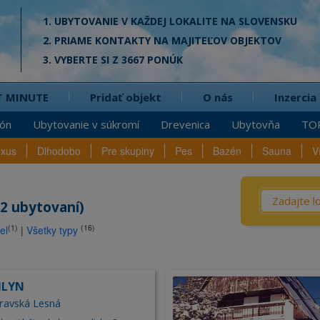
1. UBYTOVANIE V KAŽDEJ LOKALITE NA SLOVENSKU
2. PRIAME KONTAKTY NA MAJITEĽOV OBJEKTOV
3. VYBERTE SI Z 3667 PONÚK
T MINUTE
Pridať objekt
O nás
Inzercia
ión
Ubytovanie v súkromí
Drevenica
Ubytovňa
TO
uxus
Dlhodobo
Pre skupiny
Pes
Bazén
Sauna
V
Čo? / Kd
2 ubytovaní)
(1)
(16)
el
|
Všetky typy
Penzió
na
Privát
Chata
MLYN
Dreven
ravská Lesná