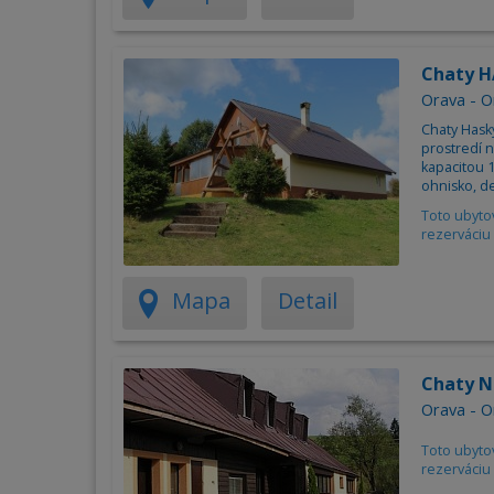
Chaty 
Orava - O
Chaty Hask
prostredí n
kapacitou 10
ohnisko, de
Toto ubyto
rezerváciu 
Mapa
Detail
Chaty N
Orava - O
Toto ubyto
rezerváciu 