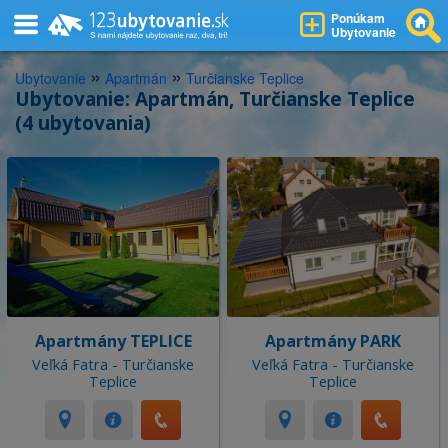
Ponúkam
Ubytovanie
»
»
Ubytovanie
Apartmán
Turčianske Teplice
Ubytovanie: Apartmán, Turčianske Teplice
(4 ubytovania)
Apartmány TEPLICE
Apartmány PARK
Veľká Fatra - Turčianske
Veľká Fatra - Turčianske
Teplice
Teplice