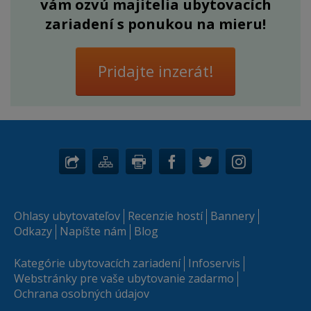
vám ozvú majitelia ubytovacích
zariadení s ponukou na mieru!
Pridajte inzerát!
Ohlasy ubytovateľov
Recenzie hostí
Bannery
Odkazy
Napíšte nám
Blog
Kategórie ubytovacích zariadení
Infoservis
Webstránky pre vaše ubytovanie zadarmo
Ochrana osobných údajov