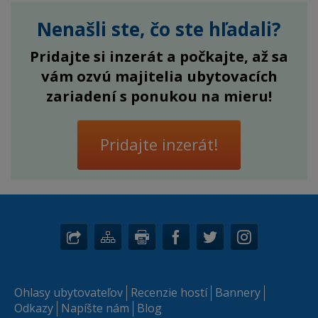
Nenašli ste, čo ste hľadali?
Pridajte si inzerát a počkajte, až sa
vám ozvú majitelia ubytovacích
zariadení s ponukou na mieru!
Pridajte inzerát!
Ohlasy ubytovateľov
Recenzie hostí
Bannery
Odkazy
Napíšte nám
Blog