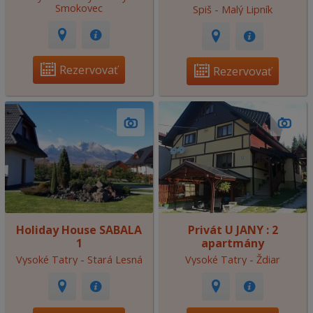
Smokovec
Spiš - Malý Lipník
Rezervovať
Rezervovať
Holiday House SABALA
Privát U JANY : 2
1
apartmány
Vysoké Tatry - Stará Lesná
Vysoké Tatry - Ždiar