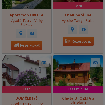
Leto
Apartmán ORLICA
Chalupa ŠÍPKA
Vysoké Tatry - Veľký
Vysoké Tatry - Štrba
Slavkov
Rezervovať
Rezervovať
Leto
Last minute
DOMČEK JaŠ
Chata U JOZEFA s
vírivkou
Vysoké Tatry - Starý