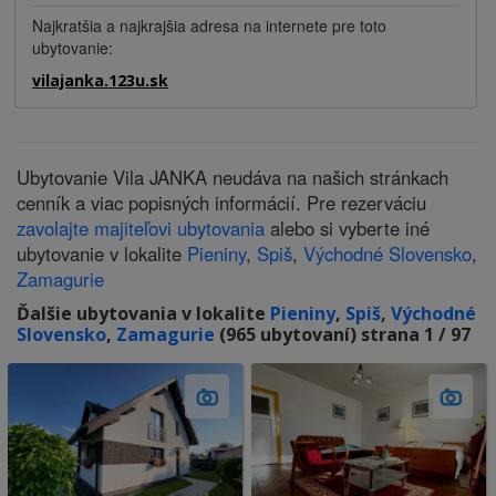
Najkratšia a najkrajšia adresa na internete pre toto
ubytovanie:
vilajanka.123u.sk
Ubytovanie Vila JANKA neudáva na našich stránkach
cenník a viac popisných informácií. Pre rezerváciu
zavolajte majiteľovi ubytovania
alebo si vyberte iné
ubytovanie v lokalite
Pieniny
,
Spiš
,
Východné Slovensko
,
Zamagurie
Ďalšie ubytovania v lokalite
Pieniny
,
Spiš
,
Východné
Slovensko
,
Zamagurie
(965 ubytovaní) strana 1 / 97