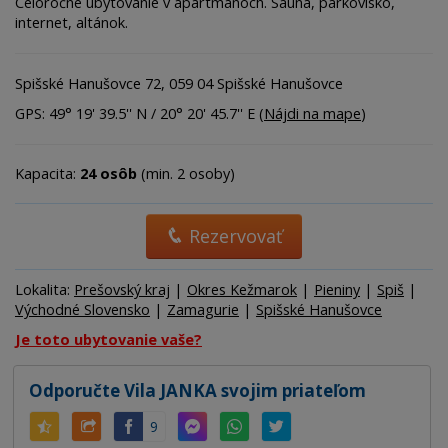
Celoročné ubytovanie v apartmánoch. Sauna, parkovisko,
internet, altánok.
Spišské Hanušovce 72, 059 04 Spišské Hanušovce
GPS: 49° 19' 39.5'' N / 20° 20' 45.7'' E (
Nájdi na mape
)
Kapacita:
24 osôb
(min. 2 osoby)
Rezervovať
Lokalita:
Prešovský kraj
|
Okres Kežmarok
|
Pieniny
|
Spiš
|
Východné Slovensko
|
Zamagurie
|
Spišské Hanušovce
Je toto ubytovanie vaše?
Odporučte Vila JANKA svojim priateľom
9