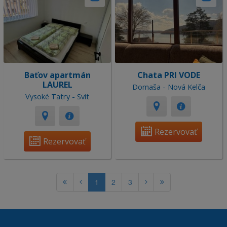
Baťov apartmán
Chata PRI VODE
LAUREL
Domaša - Nová Kelča
Vysoké Tatry - Svit
Rezervovať
Rezervovať
1
2
3