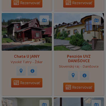
Rezervovať
Rezervovať
Chata U JANY
Penzión UVZ
DANIŠOVCE
Vysoké Tatry - Ždiar
Slovenský raj - Danišovce
Rezervovať
Rezervovať