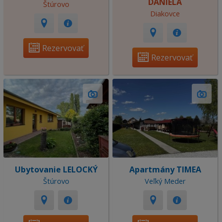
DANIELA
Štúrovo
Diakovce
Rezervovať
Rezervovať
Ubytovanie LELOCKÝ
Apartmány TIMEA
Štúrovo
Veľký Meder