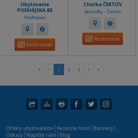
Ubytovanie
Chatka ČERTOV
PODHÁJSKA 86
Javorníky - Čertov
Podhájska
Rezervovať
Rezervovať
1
2
3
Ohlasy ubytovateľov
Recenzie hostí
Bannery
Odkazy
Napíšte nám
Blog