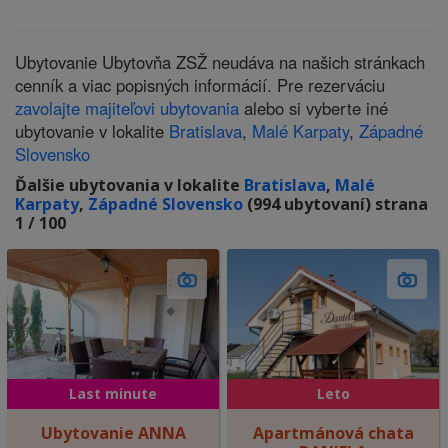
Ubytovanie Ubytovňa ZSŽ neudáva na našich stránkach
cenník a viac popisných informácií. Pre rezerváciu
zavolajte majiteľovi ubytovania
alebo si vyberte iné
ubytovanie v lokalite
Bratislava
,
Malé Karpaty
,
Západné
Slovensko
Ďalšie ubytovania v lokalite
Bratislava
,
Malé
Karpaty
,
Západné Slovensko
(994 ubytovaní) strana
1 / 100
Last minute
Leto
Ubytovanie ANNA
Apartmánová chata