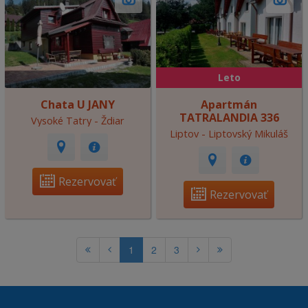
Leto
Chata U JANY
Apartmán
TATRALANDIA 336
Vysoké Tatry - Ždiar
Liptov - Liptovský Mikuláš
Rezervovať
Rezervovať
1
2
3