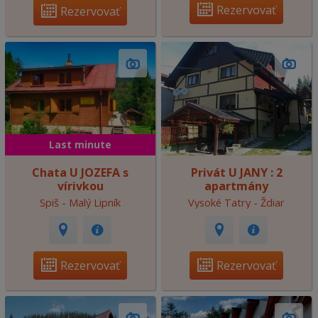
Rezervovať
Rezervovať
Last minute
Chata U JOZEFA s
Privát U JANY : 2
vírivkou
apartmány
Spiš - Malý Lipník
Vysoké Tatry - Ždiar
Rezervovať
Rezervovať