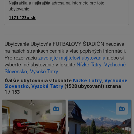
Najkratšia a najkrajšia adresa na internete pre toto
ubytovanie:
1171.123u.sk
Ubytovanie Ubytovňa FUTBALOVÝ ŠTADIÓN neudáva
na našich stránkach cenník a viac popisných informácií.
Pre rezerváciu
zavolajte majiteľovi ubytovania
alebo si
vyberte iné ubytovanie v lokalite
Nízke Tatry
,
Východné
Slovensko
,
Vysoké Tatry
Ďalšie ubytovania v lokalite
Nízke Tatry
,
Východné
Slovensko
,
Vysoké Tatry
(1528 ubytovaní) strana
1 / 153