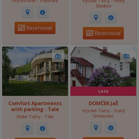
Horehronie - Polomka
Vysoké Tatry - Veľký
Slavkov
Rezervovať
Rezervovať
Leto
Comfort Apartments
DOMČEK JaŠ
with parking - Tale
Vysoké Tatry - Starý
Smokovec
Nízke Tatry - Tále