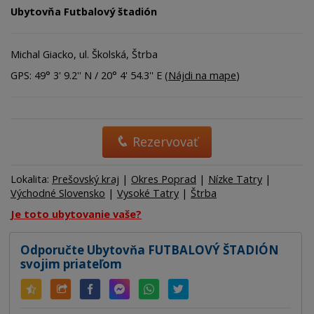
Ubytovňa Futbalový štadión
Michal Giacko, ul. Školská, Štrba
GPS: 49° 3' 9.2'' N / 20° 4' 54.3'' E (
Nájdi na mape
)
Rezervovať
Lokalita:
Prešovský kraj
|
Okres Poprad
|
Nízke Tatry
|
Východné Slovensko
|
Vysoké Tatry
|
Štrba
Je toto ubytovanie vaše?
Odporučte Ubytovňa FUTBALOVÝ ŠTADIÓN
svojim priateľom