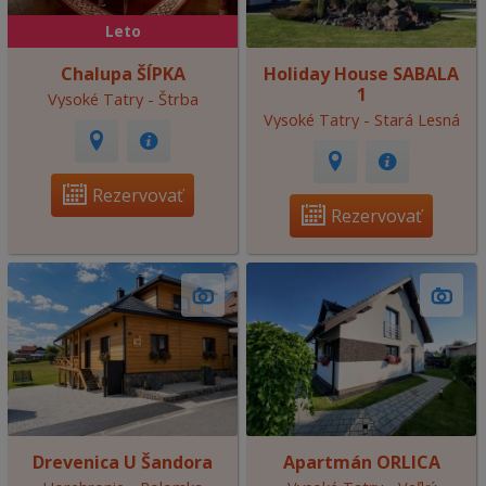
Leto
Chalupa ŠÍPKA
Holiday House SABALA
1
Vysoké Tatry - Štrba
Vysoké Tatry - Stará Lesná
Rezervovať
Rezervovať
Drevenica U Šandora
Apartmán ORLICA