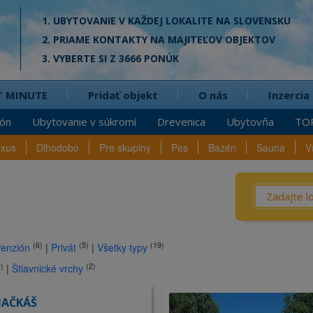
1. UBYTOVANIE V KAŽDEJ LOKALITE NA SLOVENSKU
2. PRIAME KONTAKTY NA MAJITEĽOV OBJEKTOV
3. VYBERTE SI Z 3666 PONÚK
T MINUTE
Pridať objekt
O nás
Inzercia
ión
Ubytovanie v súkromí
Drevenica
Ubytovňa
TO
uxus
Dlhodobo
Pre skupiny
Pes
Bazén
Sauna
V
Čo? / Kd
Penzió
na
(6)
(5)
(19)
enzión
|
Privát
|
Všetky typy
Privát
)
(2)
|
Štiavnické vrchy
Chata
Dreven
MAČKÁŠ