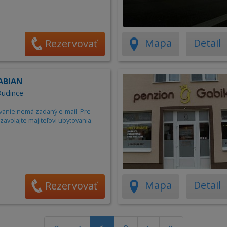
Mapa
Detail
Rezervovať
FABIAN
Dudince
vanie nemá zadaný e-mail. Pre
zavolajte majiteľovi ubytovania.
Mapa
Detail
Rezervovať