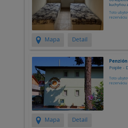
kuchyňou a
Toto ubyto
rezerváciu 
Mapa
Detail
Penzión
Poiplie - 
Toto ubyto
rezerváciu 
Mapa
Detail