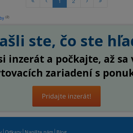
1
2
(2)
by
šli ste, čo ste hľa
si inzerát a počkajte, až s
ytovacích zariadení s ponu
Pridajte inzerát!
y
Odkazy
Napíšte nám
Blog