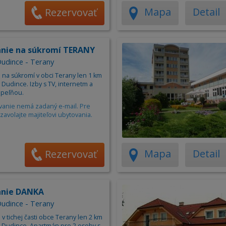
Mapa
Detail
Rezervovať
nie na súkromí TERANY
 Dudince - Terany
 na súkromí v obci Terany len 1 km
Dudince. Izby s TV, internetm a
úpeľňou.
vanie nemá zadaný e-mail. Pre
zavolajte majiteľovi ubytovania.
Mapa
Detail
Rezervovať
anie DANKA
 Dudince - Terany
v tichej časti obce Terany len 2 km
 Dudince. Apartmán pre 2 osoby s