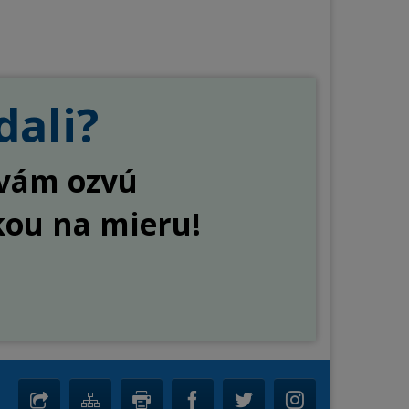
dali?
a vám ozvú
kou na mieru!