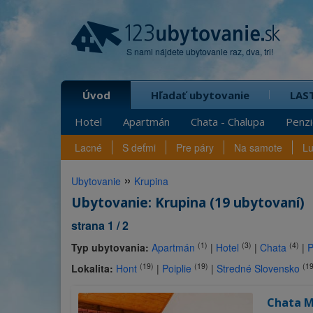
S nami nájdete ubytovanie raz, dva, tri!
Úvod
Hľadať ubytovanie
LAS
Hotel
Apartmán
Chata - Chalupa
Penz
Lacné
S deťmi
Pre páry
Na samote
L
»
Ubytovanie
Krupina
Ubytovanie: Krupina (19 ubytovaní)
strana 1 / 2
(1)
(3)
(4)
Typ ubytovania:
Apartmán
|
Hotel
|
Chata
|
P
(19)
(19)
(19
Lokalita:
Hont
|
Poiplie
|
Stredné Slovensko
Chata 