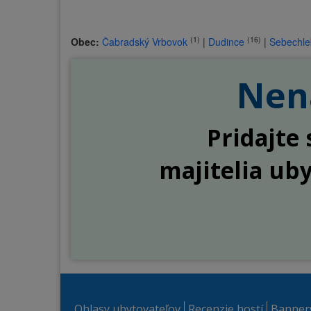
(1)
(16)
Obec:
Čabradský Vrbovok
|
Dudince
|
Sebechle
Nena
Pridajte 
majitelia ub
Ohlasy ubytovateľov
Recenzie hostí
Banner