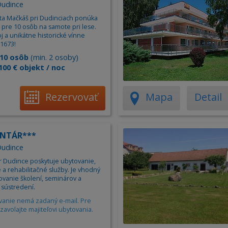
Apartm
Dudince
ta Mačkáš pri Dudinciach ponúka
Ubytov
 pre 10 osôb na samote pri lese.
Hotel
j a unikátne historické vínne
 1673!
Kemp
10 osôb
(min. 2 osoby)
100 € objekt / noc
Rezervovať
Mapa
Detail
ANTÁR***
Dudince
ár Dudince poskytuje ubytovanie,
 a rehabilitačné služby. Je vhodný
ovanie školení, seminárov a
 sústredení.
vanie nemá zadaný e-mail. Pre
zavolajte majiteľovi ubytovania.