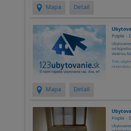
Mapa
Detail
Ubytova
Poiplie -
Ubytovanie
od kúpeľov 
vlastnou k
Toto ubyto
rezerváciu 
Mapa
Detail
Ubytov
Poiplie -
Ubytovanie 
od kúpeľov