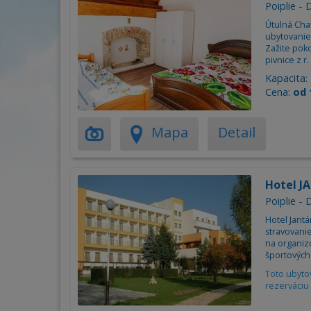
Poiplie - 
Útulná Cha
ubytovanie
Zažite poko
pivnice z r.
Kapacita:
Cena:
od 
Mapa
Detail
Hotel J
Poiplie - 
Hotel Jant
stravovanie
na organiz
športových
Toto ubyto
rezerváciu 