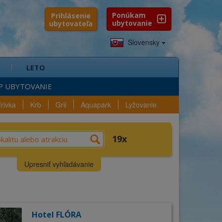
Ponúkam
Prihlásenie
ubytovanie
ubytovateľa
Slovensky
LETO
P UBYTOVANIE
írivka
Krb
Gril
Aquapark
Lyžovanie
e?
Výber
Vybavenosť
19
n
Lokalita
Upresniť vyhľadávanie
šlo sa
19
ubytovaní
Kraj
Okres
ica
Hotel FLÓRA