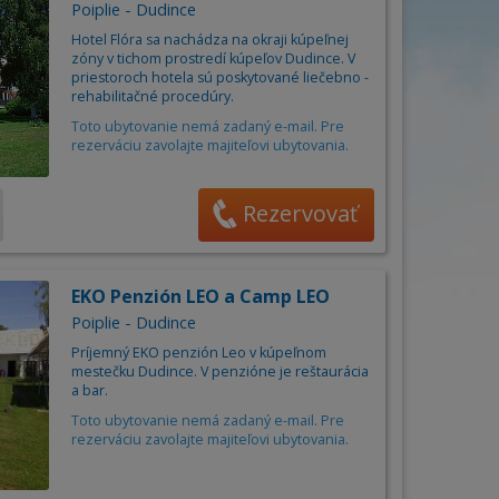
Obec
án
Poiplie - Dudince
Cena za osobu/noc od
6
do
85
€
Hotel Flóra sa nachádza na okraji kúpeľnej
ňa
zóny v tichom prostredí kúpeľov Dudince. V
priestoroch hotela sú poskytované liečebno -
rehabilitačné procedúry.
Počet osôb
–
+
Toto ubytovanie nemá zadaný e-mail. Pre
rezerváciu zavolajte majiteľovi ubytovania.
Rezervovať
EKO Penzión LEO a Camp LEO
Poiplie - Dudince
Príjemný EKO penzión Leo v kúpeľnom
mestečku Dudince. V penzióne je reštaurácia
a bar.
Toto ubytovanie nemá zadaný e-mail. Pre
rezerváciu zavolajte majiteľovi ubytovania.