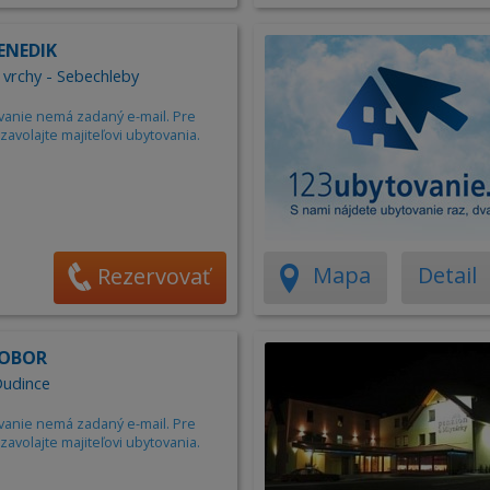
ENEDIK
é vrchy - Sebechleby
vanie nemá zadaný e-mail. Pre
zavolajte majiteľovi ubytovania.
Mapa
Detail
Rezervovať
ZOBOR
Dudince
vanie nemá zadaný e-mail. Pre
zavolajte majiteľovi ubytovania.