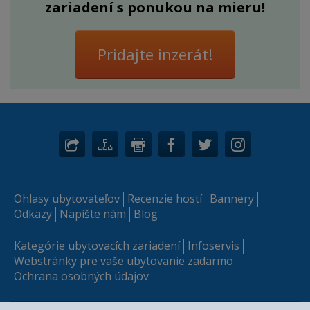
zariadení s ponukou na mieru!
Pridajte inzerát!
Ohlasy ubytovateľov
Recenzie hostí
Bannery
Odkazy
Napíšte nám
Blog
Kategórie ubytovacích zariadení
Infoservis
Webstránky pre vaše ubytovanie zadarmo
Ochrana osobných údajov