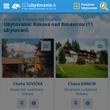
Ponúkam
Ubytovanie
»
Ubytovanie
Kokava nad Rimavicou
Ubytovanie: Kokava nad Rimavicou (11
ubytovaní)
Chata SOVIČKA
Chata HÁMOR
Slovenské rudohorie -
Slovenské rudohorie -
Kokava
Kokava