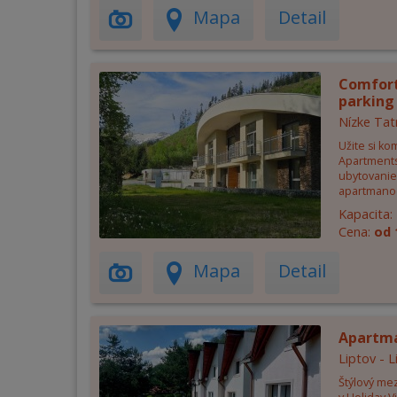
Mapa
Detail
Comfort
parking 
Nízke Tat
Užite si ko
Apartments
ubytovanie
apartmano
Kapacita:
Cena:
od 
Mapa
Detail
Apartm
Liptov - 
Štýlový me