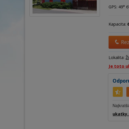
GPS: 49° 6'
Kapacita:
Re
Lokalita:
Ži
Je toto u
Odporu
Najkratši
ukatky.