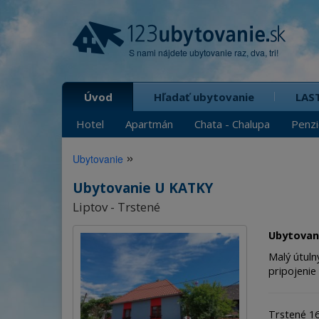
S nami nájdete ubytovanie raz, dva, tri!
Úvod
Hľadať ubytovanie
LAS
Hotel
Apartmán
Chata - Chalupa
Penz
»
Ubytovanie
Ubytovanie U KATKY
Liptov - Trstené
Ubytovan
Malý útuln
pripojenie 
Trstené 16