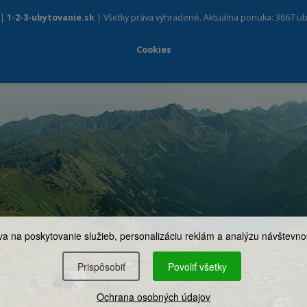
 |
1-2-3-ubytovanie.sk
| Všetky práva vyhradené. Aktuálna ponuka: 3667 ub
Cookies
a na poskytovanie služieb, personalizáciu reklám a analýzu návštevnos
Prispôsobiť
Povoliť všetky
Ochrana osobných údajov