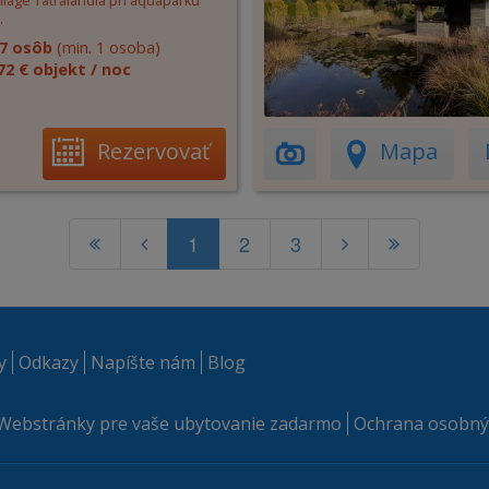
illage Tatralandia pri aquaparku
.
7 osôb
(min. 1 osoba)
72 € objekt / noc
Rezervovať
Mapa
1
2
3
y
Odkazy
Napíšte nám
Blog
Webstránky pre vaše ubytovanie zadarmo
Ochrana osobný