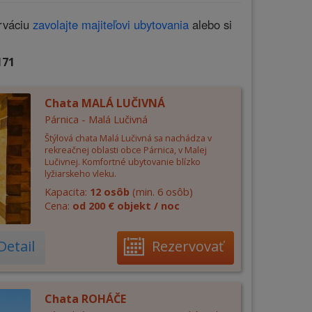
erváciu
zavolajte majiteľovi ubytovania
alebo si
171
Chata MALÁ LUČIVNÁ
Párnica - Malá Lučivná
Štýlová chata Malá Lučivná sa nachádza v
rekreačnej oblasti obce Párnica, v Malej
Lučivnej. Komfortné ubytovanie blízko
lyžiarskeho vleku.
Kapacita:
12 osôb
(min. 6 osôb)
Cena:
od 200 € objekt / noc
Detail
Rezervovať
Chata ROHÁČE