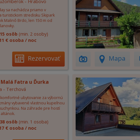
 Ružomberok - Hrabovo
ay sa nachádza priamo v
a turistickom stredisku Skipark
 Malinô Brdo, len 150 m od
lanovky.
15 osôb
(min. 2 osoby)
11 € osoba / noc
Rezervovať
Mapa
 Malá Fatra u Ďurka
a - Terchová
komfortné ubytovanie za výbornú
tmány vybavené vlastnou kupeľnou
 kuchynkou. Na záhrade pre hostí
altánok.
38 osôb
(min. 1 osoba)
17 € osoba / noc