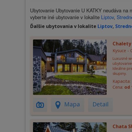
Ubytovanie Ubytovanie U KATKY neudáva na naš
vyberte iné ubytovanie v lokalite
Liptov
,
Stredn
Ďalšie ubytovania v lokalite
Liptov
,
Stredn
Chalety
Kysuce - 
Luxusné we
ubytovanie
Ideálne pre
skupiny.
Kapacita:
Cena:
od 
Mapa
Detail
Chata 