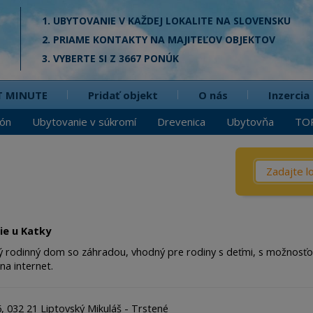
1. UBYTOVANIE V KAŽDEJ LOKALITE NA SLOVENSKU
2. PRIAME KONTAKTY NA MAJITEĽOV OBJEKTOV
3. VYBERTE SI Z 3667 PONÚK
T MINUTE
Pridať objekt
O nás
Inzercia
ión
Ubytovanie v súkromí
Drevenica
Ubytovňa
TO
Čo? / Kd
Penzió
Privát
ie u Katky
Chata
ý rodinný dom so záhradou, vhodný pre rodiny s deťmi, s možnosťou
na internet.
Dreven
Apartm
, 032 21 Liptovský Mikuláš - Trstené