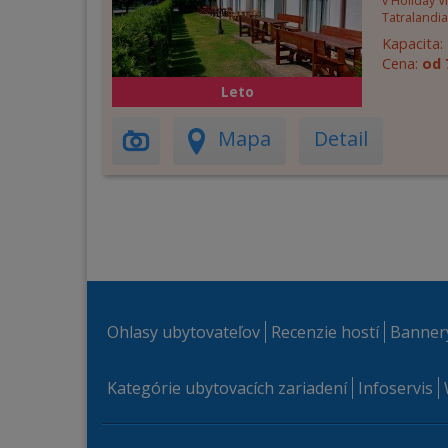
v Holiday V
Tatralandia
Kapacita:
Cena:
od 
Leto
Mapa
Detail
Ohlasy ubytovateľov
Recenzie hostí
Banner
Kategórie ubytovacích zariadení
Infoservis