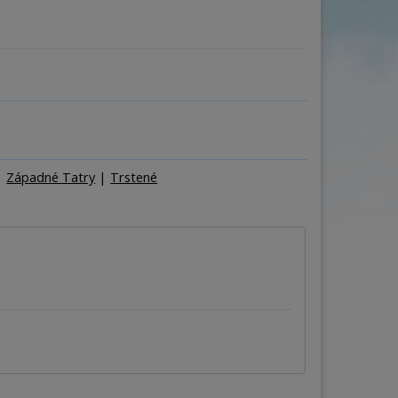
ňa
Počet osôb
–
+
|
Západné Tatry
|
Trstené