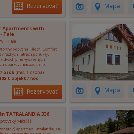
Rezervovať
Mapa
 Apartments with
- Tale
ry - Tále
mfortný pobyt na Táloch! Comfort
 v Nízkych Tatrách ponúkajú
 v dvoch plne vybavených
ch s parkovaním zadarmo.
7 osôb
(min. 1 osoba)
105 € objekt / noc
Mapa
Rezervovať
án TATRALANDIA 336
Liptovský Mikuláš
zonetový apartmán Tatralandia 336