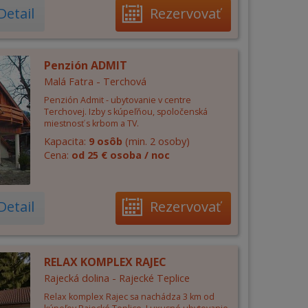
Detail
Rezervovať
Penzión ADMIT
Malá Fatra - Terchová
Penzión Admit - ubytovanie v centre
Terchovej. Izby s kúpeľňou, spoločenská
miestnosť s krbom a TV.
Kapacita:
9 osôb
(min. 2 osoby)
Cena:
od 25 € osoba / noc
Detail
Rezervovať
RELAX KOMPLEX RAJEC
Rajecká dolina - Rajecké Teplice
Relax komplex Rajec sa nachádza 3 km od