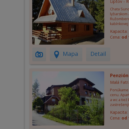
Liptov -
Chata Sund
lyžiarskom 
Ružomberok
kabínkovej 
Kapacita:
Cena:
od 
Mapa
Detail
Penzión
Malá Fatr
Ponúkame 
cenu. Apar
a wc a tiež
zastrešený 
Kapacita:
Cena:
od 