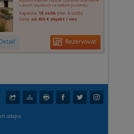
kúpeľov Rajecké Teplice. Luxusné ubytovanie
v dvoch objektoch na veľkom pozemku.
Kapacita:
18 osôb
(min. 6 osôb)
Cena:
od 450 € objekt / noc
Detail
Rezervovať
ch údajov