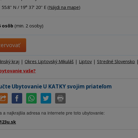
Ubytov
 55.8'' N / 19° 37' 20'' E (
Nájdi na mape
)
Hotel
Kemp
6 osôb
(min. 2 osoby)
zervovať
linský kraj
|
Okres Liptovský Mikuláš
|
Liptov
|
Stredné Slovensko
bytovanie vaše?
čte Ubytovanie U KATKY svojim priateľom
a a najkrajšia adresa na internete pre toto ubytovanie:
123u.sk