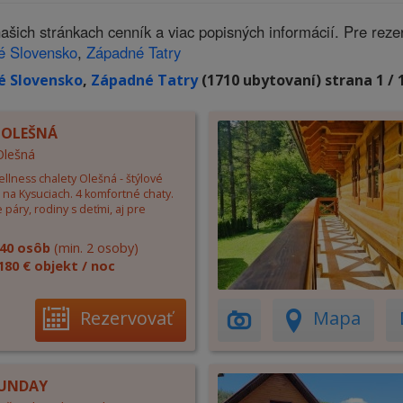
ich stránkach cenník a viac popisných informácií. Pre rez
é Slovensko
,
Západné Tatry
é Slovensko
,
Západné Tatry
(1710 ubytovaní) strana 1 / 
 OLEŠNÁ
Olešná
llness chalety Olešná - štýlové
 na Kysuciach. 4 komfortné chaty.
 páry, rodiny s deťmi, aj pre
40 osôb
(min. 2 osoby)
180 € objekt / noc
Rezervovať
Mapa
SUNDAY