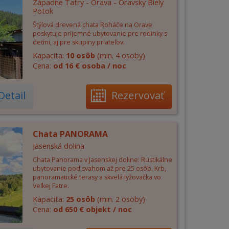
Západné Tatry - Orava - Oravský Biely
Potok
Štýlová drevená chata Roháče na Orave
poskytuje príjemné ubytovanie pre rodinky s
deťmi, aj pre skupiny priateľov.
Kapacita:
10 osôb
(min. 4 osoby)
Cena:
od 16 € osoba / noc
Detail
Rezervovať
Chata PANORAMA
Jasenská dolina
Chata Panorama v Jasenskej doline: Rustikálne
ubytovanie pod svahom až pre 25 osôb. Krb,
panoramatické terasy a skvelá lyžovačka vo
Veľkej Fatre.
Kapacita:
25 osôb
(min. 2 osoby)
Cena:
od 650 € objekt / noc