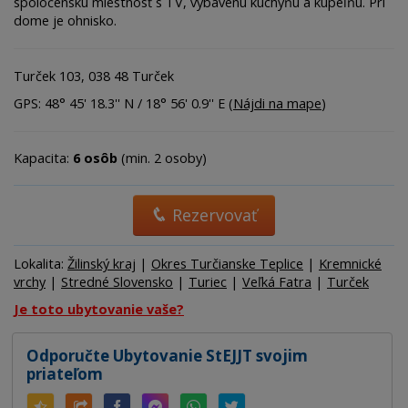
spoločenskú miestnosť s TV, vybavenú kuchyňu a kúpeľňu. Pri
dome je ohnisko.
Turček 103, 038 48 Turček
GPS: 48° 45' 18.3'' N / 18° 56' 0.9'' E (
Nájdi na mape
)
Kapacita:
6 osôb
(min. 2 osoby)
Rezervovať
Lokalita:
Žilinský kraj
|
Okres Turčianske Teplice
|
Kremnické
vrchy
|
Stredné Slovensko
|
Turiec
|
Veľká Fatra
|
Turček
Je toto ubytovanie vaše?
Odporučte Ubytovanie StEJJT svojim
priateľom