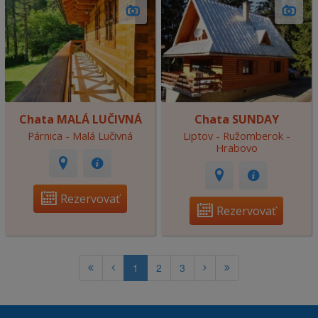
Chata MALÁ LUČIVNÁ
Chata SUNDAY
Párnica - Malá Lučivná
Liptov - Ružomberok -
Hrabovo
Rezervovať
Rezervovať
1
2
3