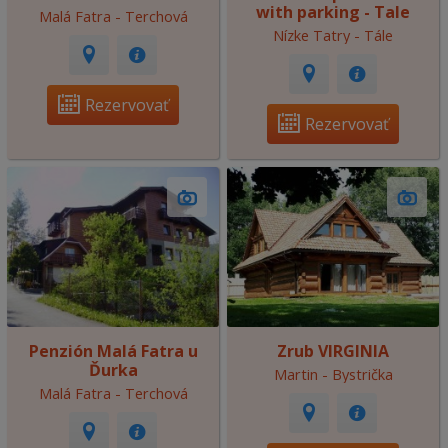
with parking - Tale
Malá Fatra - Terchová
Nízke Tatry - Tále
Rezervovať
Rezervovať
Penzión Malá Fatra u
Zrub VIRGINIA
Ďurka
Martin - Bystrička
Malá Fatra - Terchová