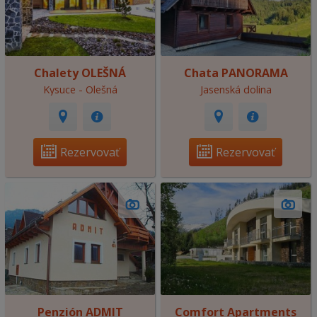
Chalety OLEŠNÁ
Chata PANORAMA
Kysuce - Olešná
Jasenská dolina
Rezervovať
Rezervovať
Penzión ADMIT
Comfort Apartments