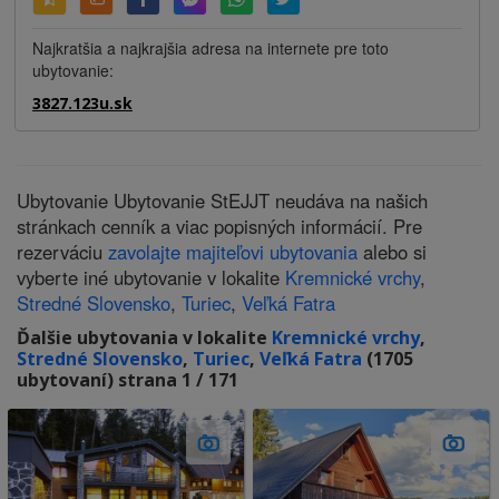
Najkratšia a najkrajšia adresa na internete pre toto
ubytovanie:
3827.123u.sk
Ubytovanie Ubytovanie StEJJT neudáva na našich
stránkach cenník a viac popisných informácií. Pre
rezerváciu
zavolajte majiteľovi ubytovania
alebo si
vyberte iné ubytovanie v lokalite
Kremnické vrchy
,
Stredné Slovensko
,
Turiec
,
Veľká Fatra
Ďalšie ubytovania v lokalite
Kremnické vrchy
,
Stredné Slovensko
,
Turiec
,
Veľká Fatra
(1705
ubytovaní) strana 1 / 171