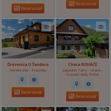
Rezervovať
Rezervovať
Drevenica U Šandora
Chata ROHÁČE
Horehronie - Polomka
Západné Tatry - Orava -
Oravský Biely Potok
Rezervovať
Rezervovať