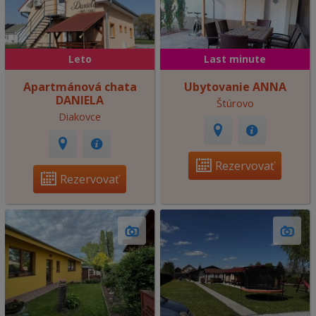
Leto
Last minute
Apartmánová chata
Ubytovanie ANNA
DANIELA
Štúrovo
Diakovce
Rezervovať
Rezervovať