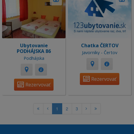
Ubytovanie
Chatka ČERTOV
PODHÁJSKA 86
Javorníky - Čertov
Podhájska
Rezervovať
Rezervovať
1
2
3