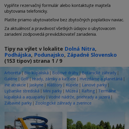
Vyplňte rezervačný formulár alebo kontaktujte majiteľa
ubytovania telefonicky.
Platíte priamo ubytovateľovi bez zbytočných poplatkov naviac.
Za aktuálnosť a pravdivosť všetkých údajov o ubytovacom
zariadení zodpovedá prevádzkovateľ zariadenia.
Tipy na výlet v lokalite
Dolná Nitra
,
Podhájska
,
Podunajsko
,
Západné Slovensko
(153 tipov) strana 1 / 9
|
|
|
|
Arboréta
Bio kúpaliská
Bobové dráhy
Botanické záhrady
|
|
|
|
Galérie
Golf
Hrady, zámky a kaštiele
Hvezdárne a planetáriá
|
|
|
|
|
Iné atrakcie
Jaskyne
Kláštory
Kúpele
Lanové parky
|
|
|
|
Lyžiarske strediská
Mini parky
Múzeá
Rafting
Termálne
|
|
kúpaliská a aquaparky
Vodné nádrže, priehrady a jazerá
|
Zábavné parky
Zoologické záhrady a zverince