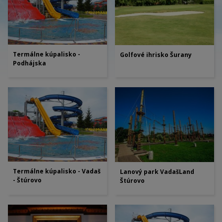
Termálne kúpalisko -
Golfové ihrisko Šurany
Podhájska
Termálne kúpalisko - Vadaš
Lanový park VadašLand
- Štúrovo
Štúrovo