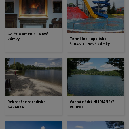
Galéria umenia - Nové
Termálne kúpalisko
Zámky
ŠTRAND - Nové Zámky
Vodná nádrž NITRIANSKE
Rekreačné stredisko
RUDNO
GAZÁRKA