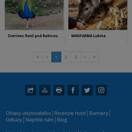
Zverinec Ranč pod Babicou
MINIFARMA Lubina
1
2
3
Ohlasy ubytovateľov
Recenzie hostí
Bannery
Odkazy
Napíšte nám
Blog