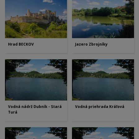
Hrad BECKOV
Jazero Zbrojníky
Vodná nádrž Dubník - Stará
Vodná priehrada Kráľová
Turá