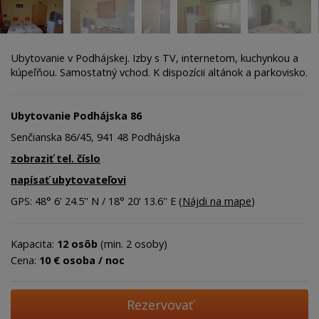
Ubytovanie v Podhájskej. Izby s TV, internetom, kuchynkou a
kúpeľňou. Samostatný vchod. K dispozícii altánok a parkovisko.
Ubytovanie Podhájska 86
Senčianska 86/45, 941 48 Podhájska
zobraziť tel. číslo
napísať ubytovateľovi
GPS: 48° 6' 24.5'' N / 18° 20' 13.6'' E (
Nájdi na mape
)
Kapacita:
12 osôb
(min. 2 osoby)
Cena:
10 € osoba / noc
Rezervovať