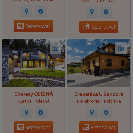
Nízke Tatry - Tále
Rezervovať
Rezervovať
Chalety OLEŠNÁ
Drevenica U Šandora
Kysuce - Olešná
Horehronie - Polomka
Rezervovať
Rezervovať