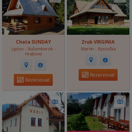
Chata SUNDAY
Zrub VIRGINIA
Liptov - Ružomberok -
Martin - Bystrička
Hrabovo
Rezervovať
Rezervovať