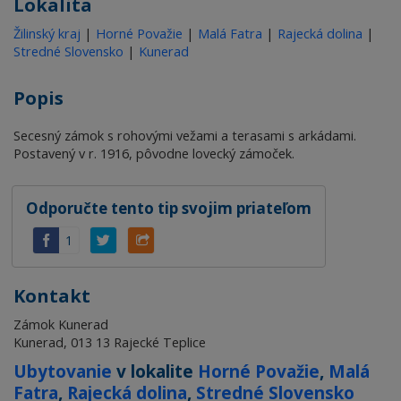
Lokalita
Žilinský kraj
|
Horné Považie
|
Malá Fatra
|
Rajecká dolina
|
Stredné Slovensko
|
Kunerad
Popis
Secesný zámok s rohovými vežami a terasami s arkádami.
Postavený v r. 1916, pôvodne lovecký zámoček.
Odporučte tento tip svojim priateľom
1
Kontakt
Zámok Kunerad
Kunerad, 013 13 Rajecké Teplice
Ubytovanie
v lokalite
Horné Považie
,
Malá
Fatra
,
Rajecká dolina
,
Stredné Slovensko