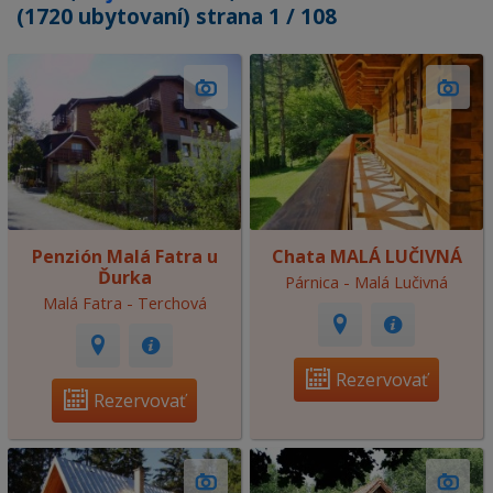
(1720 ubytovaní) strana 1 / 108
Penzión Malá Fatra u
Chata MALÁ LUČIVNÁ
Ďurka
Párnica - Malá Lučivná
Malá Fatra - Terchová
Rezervovať
Rezervovať