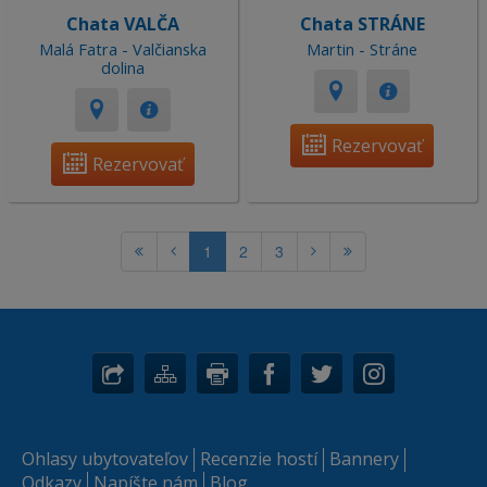
Chata VALČA
Chata STRÁNE
Malá Fatra - Valčianska
Martin - Stráne
dolina
Rezervovať
Rezervovať
1
2
3
Ohlasy ubytovateľov
Recenzie hostí
Bannery
Odkazy
Napíšte nám
Blog