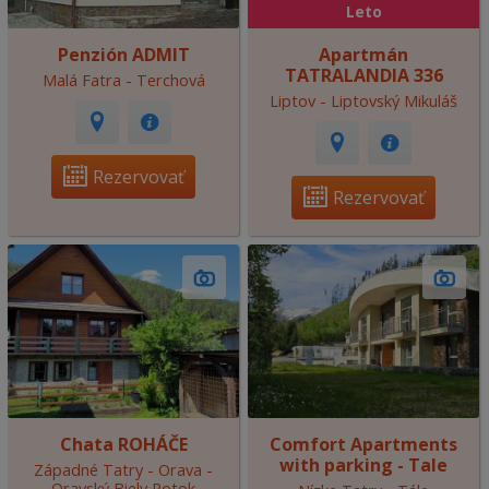
Leto
Penzión ADMIT
Apartmán
TATRALANDIA 336
Malá Fatra - Terchová
Liptov - Liptovský Mikuláš
Rezervovať
Rezervovať
Chata ROHÁČE
Comfort Apartments
with parking - Tale
Západné Tatry - Orava -
Oravský Biely Potok