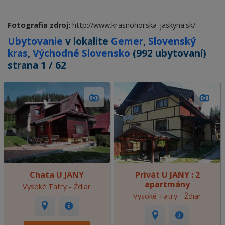
Fotografia zdroj:
http://www.krasnohorska-jaskyna.sk/
Ubytovanie
v lokalite
Gemer
,
Slovenský
kras
,
Východné Slovensko
(992 ubytovaní)
strana 1 / 62
Chata U JANY
Privát U JANY : 2
apartmány
Vysoké Tatry - Ždiar
Vysoké Tatry - Ždiar