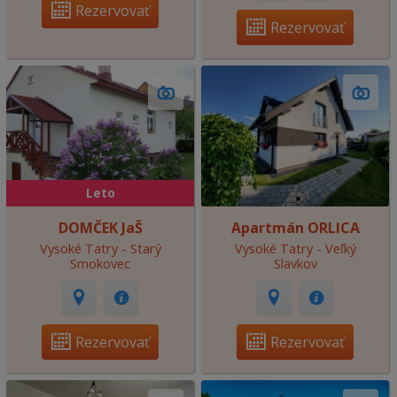
Rezervovať
Rezervovať
Leto
DOMČEK JaŠ
Apartmán ORLICA
Vysoké Tatry - Starý
Vysoké Tatry - Veľký
Smokovec
Slavkov
Rezervovať
Rezervovať