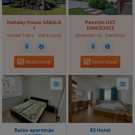
Holiday House SABALA
Penzión UVZ
1
DANIŠOVCE
Vysoké Tatry - Stará Lesná
Slovenský raj - Danišovce
Rezervovať
Rezervovať
Baťov apartmán
RS Hotel