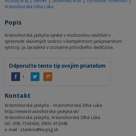
Košický kraj
|
Gemer
|
Slovenský kras
|
Východné Slovensko
|
Krásnohorská Dlhá Lúka
Popis
Krásnohorská jaskyňa vyniká s možnosťou navštíviť v
sprievode skúsených vodcov v kompletnom jaskyniarskom
výstroji. Ja zaradená v zozname prírodného dedičstva.
Odporučte tento tip svojim priateľom
1
Kontakt
Krásnohorská jaskyňa - Krásnohorská Dlhá Lúka
http://www.krasnohorska-jaskyna.sk/
Krásnohorská jaskyňa, Krásnohorská Dlhá Lúka
tel.: 058-7343426, 0905-412048
e-mail : stankov@ke.psg.sk