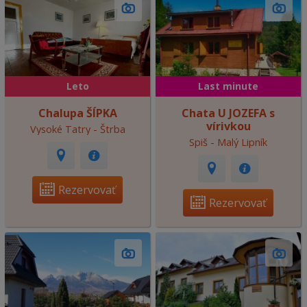
Leto
Last minute
Chalupa ŠÍPKA
Chata U JOZEFA s
vírivkou
Vysoké Tatry - Štrba
Spiš - Malý Lipník
Rezervovať
Rezervovať