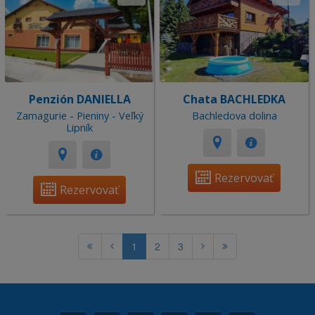
Penzión DANIELLA
Chata BACHLEDKA
Zamagurie - Pieniny - Veľký
Bachledova dolina
Lipník
Rezervovať
Rezervovať
1
2
3