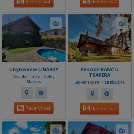
Rezervovať
Rezervovať
Ubytovanie U BABKY
Penzión RANČ U
TRAPERA
Vysoké Tatry - Veľký
Slavkov
Slovenský raj - Hrabušice
Rezervovať
Rezervovať