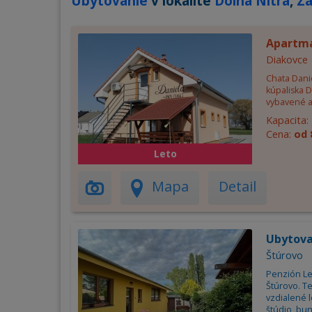
Ubytovanie
v lokalite
Dolná Nitra
,
Zá
Apartmá
Diakovce
Chata Dani
kúpaliska D
vybavené a
Kapacita:
Cena:
od 
Leto
Mapa
Detail
Ubytova
Štúrovo
Penzión Le
Štúrovo. T
vzdialené 
štúdio, bun