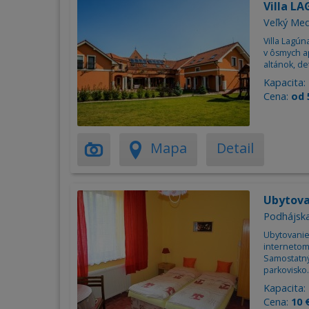
Villa L
Veľký Me
Villa Lagú
v ôsmych a
altánok, de
Kapacita:
Cena:
od 
Mapa
Detail
Ubytova
Podhájsk
Ubytovanie 
internetom
Samostatný 
parkovisko.
Kapacita:
Cena:
10 