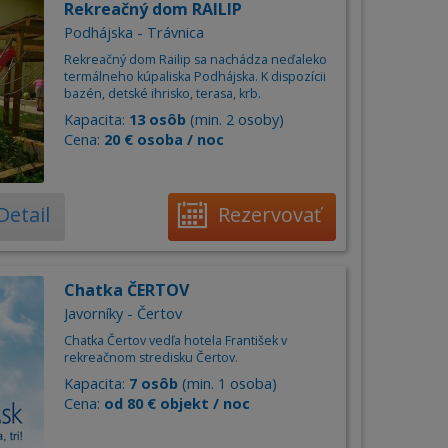
Rekreačný dom RAILIP
Podhájska - Trávnica
Rekreačný dom Railip sa nachádza neďaleko
termálneho kúpaliska Podhájska. K dispozícii
bazén, detské ihrisko, terasa, krb.
Kapacita:
13 osôb
(min. 2 osoby)
Cena:
20 € osoba / noc
Detail
Rezervovať
Chatka ČERTOV
Javorníky - Čertov
Chatka Čertov vedľa hotela František v
rekreačnom stredisku Čertov.
Kapacita:
7 osôb
(min. 1 osoba)
Cena:
od 80 € objekt / noc