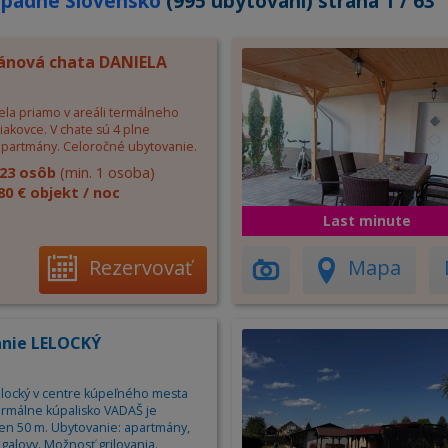
padné Slovensko
(995 ubytovaní) strana 1 / 63
nová chata DANIELA
ela priamo v areáli termálneho
iakovce. V chate sú 4 plne
partmány. Celoročné ubytovanie.
23 osôb
(min. 1 osoba)
80 € objekt / noc
Last minute
Rezervovať
Mapa
nie LELOCKÝ
locký v centre kúpeľného mesta
ermálne kúpalisko VADAŠ je
len 50 m. Ubytovanie: apartmány,
galovy. Možnosť grilovania.