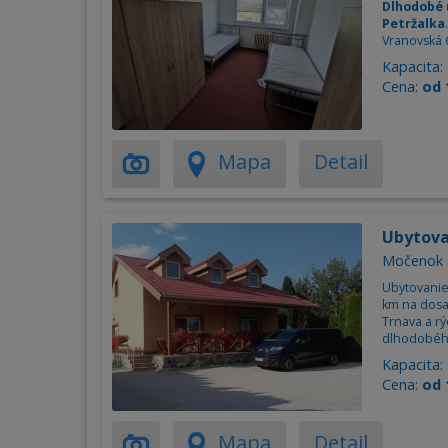
Dlhodobé 
Petržalka
Vranovská 
Kapacita:
Cena:
od 
Mapa
Detail
Ubytov
Močenok
Ubytovanie
km na dosah
Trnava a r
dlhodobéh
Kapacita:
Cena:
od 
Mapa
Detail