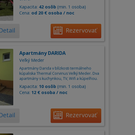
Kapacita:
42 osôb
(min. 1 osoba)
Cena:
od 20 € osoba / noc
Detail
Rezervovať
Apartmány DARIDA
Veľký Meder
Apartmány Darida v blízkosti termálneho
kúpaliska Thermal Corvinus Veľký Meder. Dva
apartmány s kuchynkou, TV, Wifi a kúpeľňou.
Kapacita:
10 osôb
(min. 1 osoba)
Cena:
12 € osoba / noc
Detail
Rezervovať