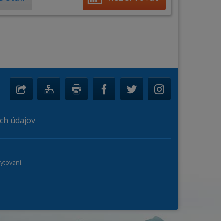
ch údajov
ytovaní.