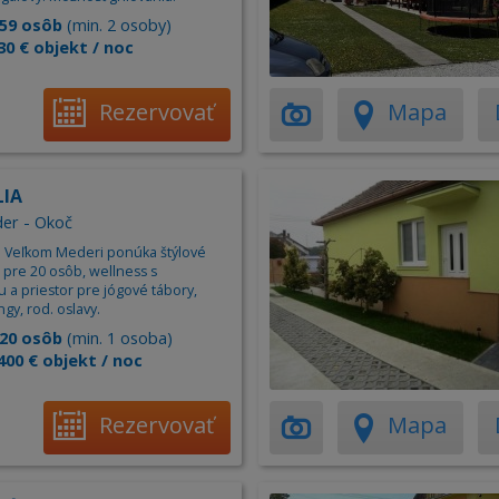
59 osôb
(min. 2 osoby)
30 € objekt / noc
Rezervovať
Mapa
LIA
er - Okoč
 pri Veľkom Mederi ponúka štýlové
 pre 20 osôb, wellness s
 a priestor pre jógové tábory,
gy, rod. oslavy.
20 osôb
(min. 1 osoba)
400 € objekt / noc
Rezervovať
Mapa