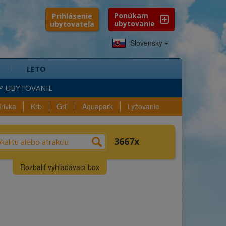
Ponúkam
Prihlásenie
ubytovanie
ubytovateľa
Slovensky
LETO
P UBYTOVANIE
írivka
Krb
Gril
Aquapark
Lyžovanie
e?
Výber
Vybavenosť
3667
n
Lokalita
Rozbaliť vyhľadávací box
3667
ubytovaní
Kraj
Okres
ica