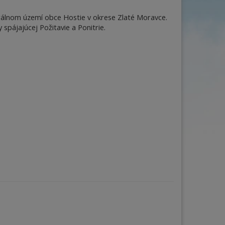
Obec
án
Cena za osobu/noc od
6
do
85
€
trálnom území obce Hostie v okrese Zlaté Moravce.
ňa
spájajúcej Požitavie a Ponitrie.
Počet osôb
–
+