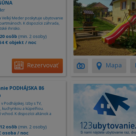
AGÚNA
der
na Veľký Meder poskytuje ubytovanie
partmánoch. K dispozícii záhrada,
tské ihrisko.
20 osôb
(min. 2 osoby)
54 € objekt / noc
Rezervovať
Mapa
nie PODHÁJSKA 86
a
v Podhájskej. Izby s TV,
, kuchynkou a kúpeľňou.
vchod. K dispozícii altánok a
12 osôb
(min. 2 osoby)
€ osoba / noc