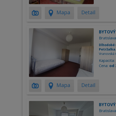
Mapa
Detail
BYTOVÝ 
Bratislava
Dlhodobé 
Petržalka
Vranovská 
Kapacita:
Cena:
od 
Mapa
Detail
BYTOVÝ 
Bratislava