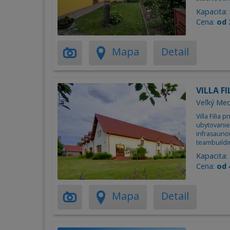
Kapacita:
Cena:
od 
Mapa
Detail
VILLA FI
Veľký Med
Villa Filia
ubytovanie
infrasaunou
teambuildin
Kapacita:
Cena:
od 
Mapa
Detail