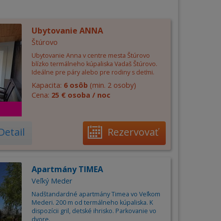
Ubytovanie ANNA
Štúrovo
Ubytovanie Anna v centre mesta Štúrovo
blízko termálneho kúpaliska Vadaš Štúrovo.
Ideálne pre páry alebo pre rodiny s deťmi.
Kapacita:
6 osôb
(min. 2 osoby)
Cena:
25 € osoba / noc
Detail
Rezervovať
Apartmány TIMEA
Veľký Meder
Nadštandardné apartmány Timea vo Veľkom
Mederi. 200 m od termálneho kúpaliska. K
dispozícii gril, detské ihrisko. Parkovanie vo
dvore.