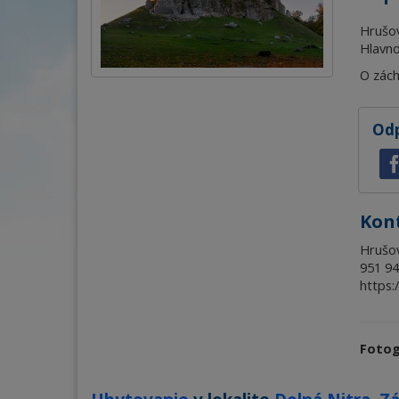
Hrušov
Hlavno
O zách
Odp
Kon
Hrušo
951 94
https:
Fotog