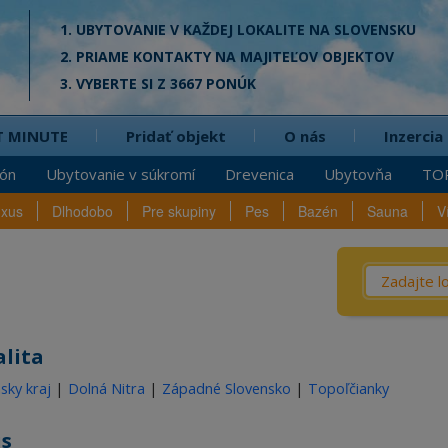
1. UBYTOVANIE V KAŽDEJ LOKALITE NA SLOVENSKU
2. PRIAME KONTAKTY NA MAJITEĽOV OBJEKTOV
3. VYBERTE SI Z 3667 PONÚK
T MINUTE
Pridať objekt
O nás
Inzercia
ión
Ubytovanie v súkromí
Drevenica
Ubytovňa
TO
uxus
Dlhodobo
Pre skupiny
Pes
Bazén
Sauna
V
Čo? / Kd
Penzió
lita
Privát
nsky kraj
|
Dolná Nitra
|
Západné Slovensko
|
Topoľčianky
Chata
Dreven
is