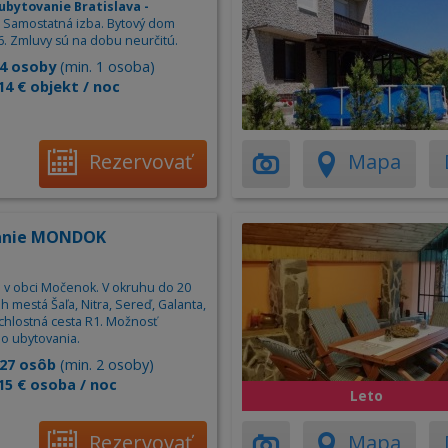
ubytovanie Bratislava -
. Samostatná izba. Bytový dom
6. Zmluvy sú na dobu neurčitú.
4 osoby
(min. 1 osoba)
14 € objekt / noc
Rezervovať
Mapa
anie MONDOK
 v obci Močenok. V okruhu do 20
 mestá Šaľa, Nitra, Sereď, Galanta,
ýchlostná cesta R1. Možnosť
o ubytovania.
27 osôb
(min. 2 osoby)
15 € osoba / noc
Leto
Rezervovať
Mapa