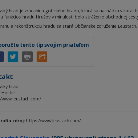
Apartm
ský hrad je zrúcanina gotického hradu, ktorá sa nachádza v katas
Ubytov
u funkciou hradu Hrušov v minulosti bolo stráženie obchodnej cesty 
Hotel
ranu a rekonštrukciu hradu sa stará Občianske združenie Leustach.
Kemp
oručte tento tip svojim priateľom
takt
vský hrad
 Hostie
//www.leustach.com/
rafia zdroj:
https://www.leustach.com/