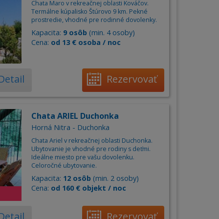
Chata Maro v rekreačnej oblasti Kováčov.
Termálne kúpalisko Štúrovo 9 km. Pekné
prostredie, vhodné pre rodinné dovolenky.
Kapacita:
9 osôb
(min. 4 osoby)
Cena:
od 13 € osoba / noc
Detail
Rezervovať
Chata ARIEL Duchonka
Horná Nitra - Duchonka
Chata Ariel v rekreačnej oblasti Duchonka.
Ubytovanie je vhodné pre rodiny s deťmi.
Ideálne miesto pre vašu dovolenku.
Celoročné ubytovanie.
Kapacita:
12 osôb
(min. 2 osoby)
Cena:
od 160 € objekt / noc
Detail
Rezervovať