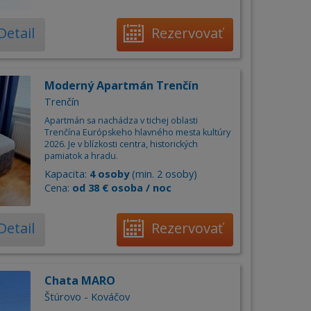
Detail
Rezervovať
Moderný Apartmán Trenčín
Trenčín
Apartmán sa nachádza v tichej oblasti
Trenčína Európskeho hlavného mesta kultúry
2026. Je v blízkosti centra, historických
pamiatok a hradu.
Kapacita:
4 osoby
(min. 2 osoby)
Cena:
od 38 € osoba / noc
Detail
Rezervovať
Chata MARO
Štúrovo - Kováčov