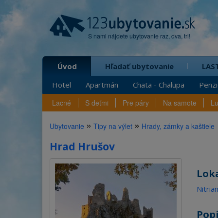
S nami nájdete ubytovanie raz, dva, tri!
Úvod
Hľadať ubytovanie
LAS
Hotel
Apartmán
Chata - Chalupa
Penz
Lacné
S deťmi
Pre páry
Na samote
L
»
»
Ubytovanie
Tipy na výlet
Hrady, zámky a kaštiele
Hrad Hrušov
Loka
Nitria
Pop