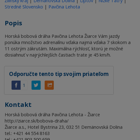
Žilinský kraj
|
Demänovská Dolina
|
Liptov
|
Nízke Tatry
|
Stredné Slovensko
|
Pavčina Lehota
Popis
Horská bobová dráha Pavčina Lehota Žiarce Vám jazdy
ponúka množstvo adrenalínu vďaka najmä vďaka 7 skokom a
11 ostrým zákrutám. Maximálna rýchlosť, ktorú je možné
dosiahnuť v najrýchlejších častiach trate je 45 km/h.
Odporučte tento tip svojim priateľom
1
Kontakt
Horská bobová dráha Pavčina Lehota - Žiarce
http://ziarce.sk/bobova-draha/
Žiarce a.s., Hotel Bystrina 23, 032 51 Demänovská Dolina
tel.: +421 44 554 8163
tel.: +421 903 500 659