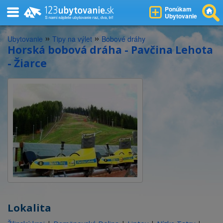
Ponúkam
Ubytovanie
»
»
Ubytovanie
Tipy na výlet
Bobové dráhy
Horská bobová dráha - Pavčina Lehota
- Žiarce
Lokalita