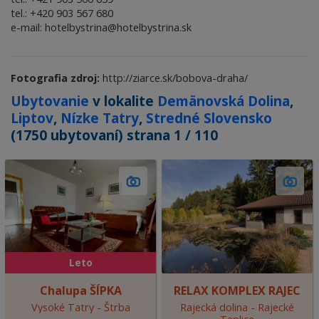
tel.: +420 903 567 680
e-mail: hotelbystrina@hotelbystrina.sk
Fotografia zdroj:
http://ziarce.sk/bobova-draha/
Ubytovanie
v lokalite
Demänovská Dolina
,
Liptov
,
Nízke Tatry
,
Stredné Slovensko
(1750 ubytovaní) strana 1 / 110
Leto
Chalupa ŠÍPKA
RELAX KOMPLEX RAJEC
Vysoké Tatry - Štrba
Rajecká dolina - Rajecké