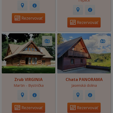
Teplice
Rezervovať
Rezervovať
Zrub VIRGINIA
Chata PANORAMA
Martin - Bystrička
Jasenská dolina
Rezervovať
Rezervovať