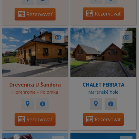
Rezervovať
Rezervovať
Drevenica U Šandora
CHALET FERRATA
Horehronie - Polomka
Martinské hole
Rezervovať
Rezervovať