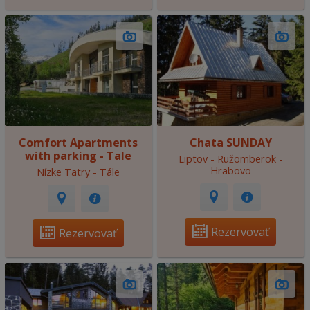
Comfort Apartments
Chata SUNDAY
with parking - Tale
Liptov - Ružomberok -
Hrabovo
Nízke Tatry - Tále
Rezervovať
Rezervovať