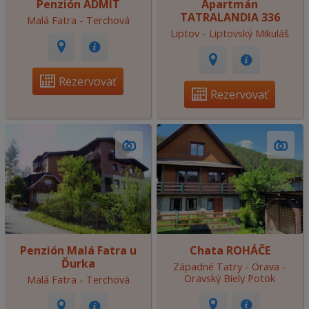
Penzión ADMIT
Apartmán
TATRALANDIA 336
Malá Fatra - Terchová
Liptov - Liptovský Mikuláš
Rezervovať
Rezervovať
Penzión Malá Fatra u
Chata ROHÁČE
Ďurka
Západné Tatry - Orava -
Oravský Biely Potok
Malá Fatra - Terchová