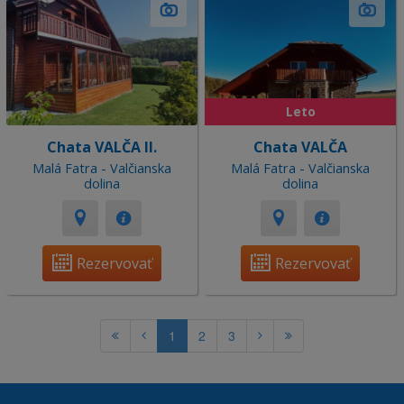
Leto
Chata VALČA II.
Chata VALČA
Malá Fatra - Valčianska
Malá Fatra - Valčianska
dolina
dolina
Rezervovať
Rezervovať
1
2
3