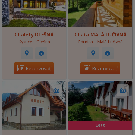
Chalety OLEŠNÁ
Chata MALÁ LUČIVNÁ
Kysuce - Olešná
Párnica - Malá Lučivná
Rezervovať
Rezervovať
Leto