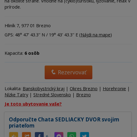
na okolité stráne. Vhodné na (cyklo)turistiku, lyžovanie, relax v
prírode.
Hliník 7, 977 01 Brezno
GPS: 48° 47' 43.3'' N / 19° 43' 43.3'' E (
Nájdi na mape
)
Kapacita:
6 osôb
Rezervovať
Lokalita:
Banskobystrický kraj
|
Okres Brezno
|
Horehronie
|
Nízke Tatry
|
Stredné Slovensko
|
Brezno
Je toto ubytovanie vaše?
Odporučte Chata SEDLIACKY DVOR svojim
priateľom
6