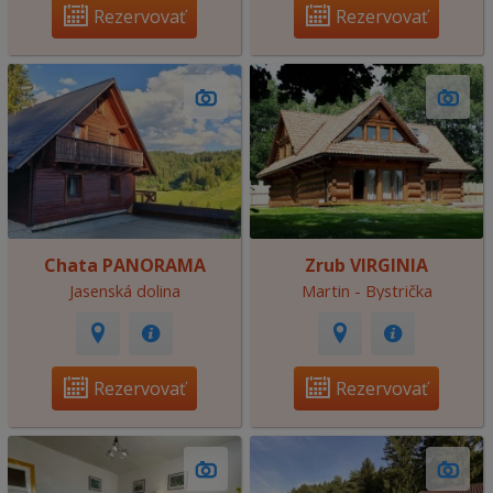
Rezervovať
Rezervovať
Chata PANORAMA
Zrub VIRGINIA
Jasenská dolina
Martin - Bystrička
Rezervovať
Rezervovať