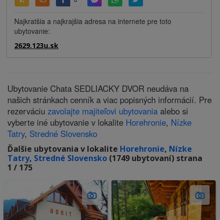
Najkratšia a najkrajšia adresa na internete pre toto
ubytovanie:
2629.123u.sk
Ubytovanie Chata SEDLIACKY DVOR neudáva na
našich stránkach cenník a viac popisných informácií. Pre
rezerváciu
zavolajte majiteľovi ubytovania
alebo si
vyberte iné ubytovanie v lokalite
Horehronie
,
Nízke
Tatry
,
Stredné Slovensko
Ďalšie ubytovania v lokalite
Horehronie
,
Nízke
Tatry
,
Stredné Slovensko
(1749 ubytovaní) strana
1 / 175