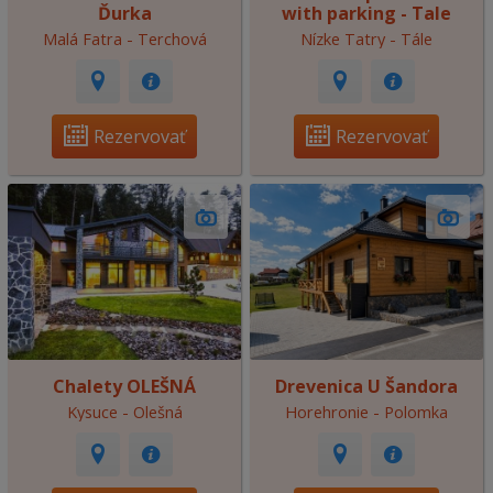
Ďurka
with parking - Tale
Malá Fatra - Terchová
Nízke Tatry - Tále
Rezervovať
Rezervovať
Chalety OLEŠNÁ
Drevenica U Šandora
Kysuce - Olešná
Horehronie - Polomka