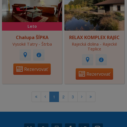
Leto
Chalupa ŠÍPKA
RELAX KOMPLEX RAJEC
Vysoké Tatry - Štrba
Rajecká dolina - Rajecké
Teplice
Rezervovať
Rezervovať
1
2
3