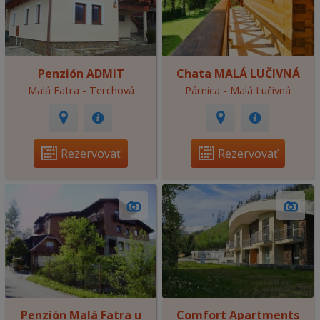
Penzión ADMIT
Chata MALÁ LUČIVNÁ
Malá Fatra - Terchová
Párnica - Malá Lučivná
Rezervovať
Rezervovať
Penzión Malá Fatra u
Comfort Apartments