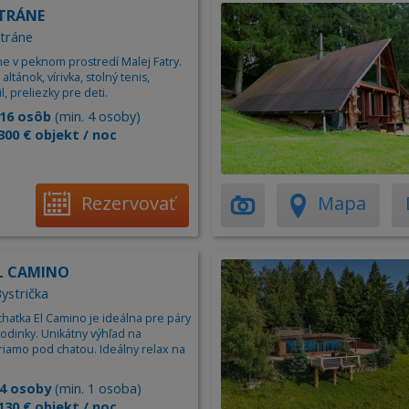
STRÁNE
Stráne
ne v peknom prostredí Malej Fatry.
 altánok, vírivka, stolný tenis,
l, preliezky pre deti.
16 osôb
(min. 4 osoby)
300 € objekt / noc
Rezervovať
Mapa
EL CAMINO
Bystrička
hatka El Camino je ideálna pre páry
odinky. Unikátny výhľad na
iamo pod chatou. Ideálny relax na
4 osoby
(min. 1 osoba)
130 € objekt / noc