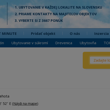
1. UBYTOVANIE V KAŽDEJ LOKALITE NA SLOVENSKU
2. PRIAME KONTAKTY NA MAJITEĽOV OBJEKTOV
3. VYBERTE SI Z 3667 PONÚK
T MINUTE
Pridať objekt
O nás
Inzercia
ión
Ubytovanie v súkromí
Drevenica
Ubytovňa
TO
Čo? / Kd
Penzió
Privát
Chata
Dreven
Lehota
Apartm
' 52'' E (
Nájdi na mape
)