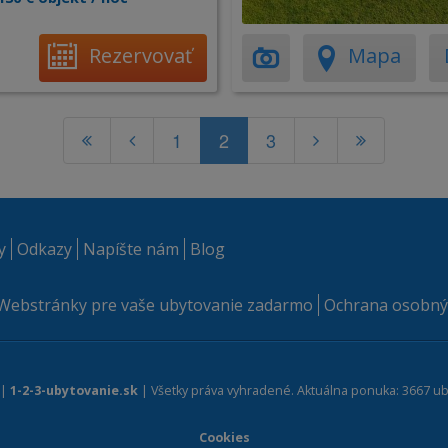
Rezervovať
Mapa
1
2
3
y
Odkazy
Napíšte nám
Blog
Webstránky pre vaše ubytovanie zadarmo
Ochrana osobný
 |
1-2-3-ubytovanie.sk
| Všetky práva vyhradené. Aktuálna ponuka: 3667 ub
Cookies