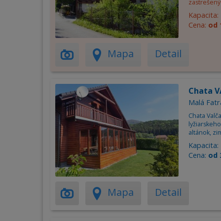
zastrešený 
Kapacita:
Cena:
od 
Mapa
Detail
Chata VA
Malá Fatra
Chata Valča
lyžiarskeh
altánok, zi
Kapacita:
Cena:
od 
Mapa
Detail