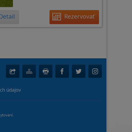
Detail
Rezervovať
ch údajov
ytovaní.