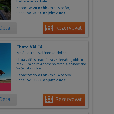
Parkovanie pri chate.
Kapacita:
20 osôb
(min. 5 osôb)
Cena:
od 250 € objekt / noc
Detail
Rezervovať
Chata VALČA
Malá Fatra - Valčianska dolina
Chata Valča sa nachádza v rekreačnej oblasti
cca 200 m od rekreačného strediska Snowland
Valčianska dolina.
Kapacita:
15 osôb
(min. 4 osoby)
Cena:
od 300 € objekt / noc
Detail
Rezervovať