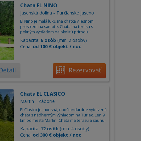
Chata EL NINO
Jasenská dolina - Turčianske Jaseno
El Nino je malá luxusná chatka v lesnom
prostredí na samote. Chata má terasu s
pekným výhľadom na okolitú prírodu.
Kapacita:
6 osôb
(min. 2 osoby)
Cena:
od 100 € objekt / noc
Detail
Rezervovať
Chata EL CLASICO
Martin - Záborie
El Clasico je luxusná, nadštandardne vybavená
chata s nádherným výhľadom na Turiec. Len 9
km od mesta Martin. Chata má terasu a saunu.
Kapacita:
12 osôb
(min. 4 osoby)
Cena:
od 300 € objekt / noc