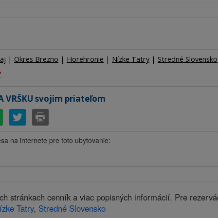
Ubytov
Hotel
Kemp
aj
|
Okres Brezno
|
Horehronie
|
Nízke Tatry
|
Stredné Slovensko
?
A VRŠKU svojim priateľom
esa na internete pre toto ubytovanie:
 stránkach cenník a viac popisných informácií. Pre rezerv
ízke Tatry
,
Stredné Slovensko