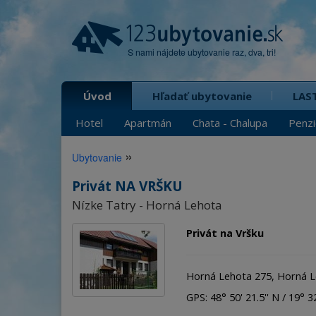
S nami nájdete ubytovanie raz, dva, tri!
Úvod
Hľadať ubytovanie
LAS
Hotel
Apartmán
Chata - Chalupa
Penz
»
Ubytovanie
Privát NA VRŠKU
Nízke Tatry - Horná Lehota
Privát na Vršku
Horná Lehota 275, Horná 
GPS: 48° 50' 21.5'' N / 19° 32