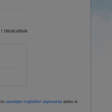
ňa
Počet osôb
–
+
|
Horná Lehota
áciu
zavolajte majiteľovi ubytovania
alebo si