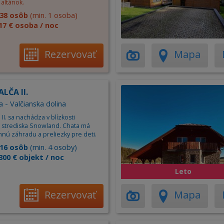
altánok.
38 osôb
(min. 1 osoba)
17 € osoba / noc
Rezervovať
Mapa
LČA II.
 - Valčianska dolina
 II. sa nachádza v blízkosti
o strediska Snowland. Chata má
mnú záhradu a preliezky pre deti.
16 osôb
(min. 4 osoby)
300 € objekt / noc
Leto
Rezervovať
Mapa