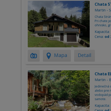
Chata 
Martin - 
Chata Strá
Pri chate je
ohnisko, gri
Kapacita:
Cena:
od 
Mapa
Detail
Chata 
Martin - 
Jedinečná c
alebo pre r
vodopád pr
samote.
Kapacita:
Cena:
od 