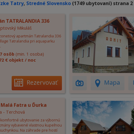
ízke Tatry
,
Stredné Slovensko
(1749 ubytovaní) strana 2 
án TATRALANDIA 336
Liptovský Mikuláš
zonetový apartmán Tatralandia 336
illage Tatralandia pri aquaparku
.
7 osôb
(min. 1 osoba)
72 € objekt / noc
Rezervovať
Mapa
 Malá Fatra u Ďurka
a - Terchová
komfortné ubytovanie za výbornú
tmány vybavené vlastnou kupeľnou
 kuchynkou. Na záhrade pre hostí