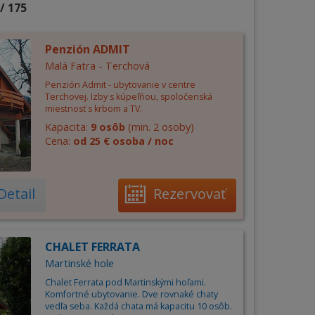
/ 175
Penzión ADMIT
Malá Fatra - Terchová
Penzión Admit - ubytovanie v centre
Terchovej. Izby s kúpeľňou, spoločenská
miestnosť s krbom a TV.
Kapacita:
9 osôb
(min. 2 osoby)
Cena:
od 25 € osoba / noc
Detail
Rezervovať
CHALET FERRATA
Martinské hole
Chalet Ferrata pod Martinskými hoľami.
Komfortné ubytovanie. Dve rovnaké chaty
vedľa seba. Každá chata má kapacitu 10 osôb.