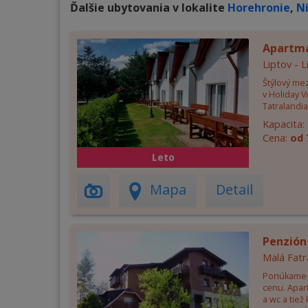
Ďalšie ubytovania v lokalite
Horehronie
,
N
Apartm
Liptov - 
Štýlový me
v Holiday V
Tatralandia
Kapacita:
Cena:
od 
Leto
Mapa
Detail
Penzión
Malá Fatr
Ponúkame 
cenu. Apar
a wc a tiež