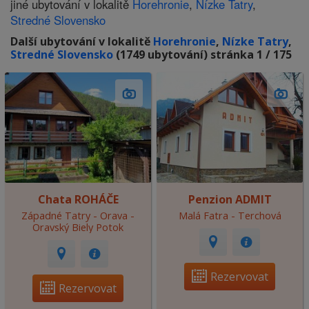
jiné ubytování v lokalitě
Horehronie
,
Nízke Tatry
,
Stredné Slovensko
Další ubytování v lokalitě
Horehronie
,
Nízke Tatry
,
Stredné Slovensko
(1749 ubytování) stránka 1 / 175
Chata ROHÁČE
Penzion ADMIT
Západné Tatry - Orava -
Malá Fatra - Terchová
Oravský Biely Potok
Rezervovat
Rezervovat