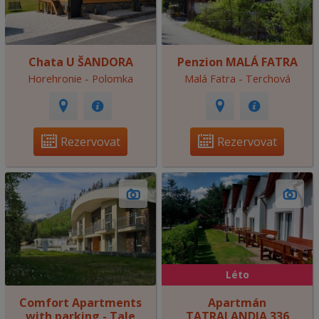
Chata U ŠANDORA
Penzion MALÁ FATRA
Horehronie - Polomka
Malá Fatra - Terchová
Rezervovat
Rezervovat
Léto
Comfort Apartments
Apartmán
with parking - Tale
TATRALANDIA 336