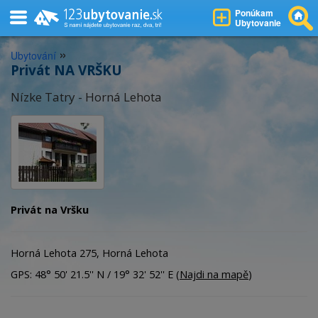
Ponúkam
Ubytovanie
»
Ubytování
Privát NA VRŠKU
Nízke Tatry - Horná Lehota
Privát na Vršku
Horná Lehota 275, Horná Lehota
GPS: 48° 50' 21.5'' N / 19° 32' 52'' E (
Najdi na mapě
)