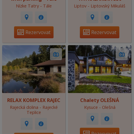
Nízke Tatry - Tále
Liptov - Liptovský Mikuláš
Rezervovat
Rezervovat
RELAX KOMPLEX RAJEC
Chalety OLEŠNÁ
Rajecká dolina - Rajecké
Kysuce - Olešná
Teplice
Rezervovat