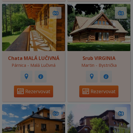
Chata MALÁ LUČIVNÁ
Srub VIRGINIA
Párnica - Malá Lučivná
Martin - Bystrička
Rezervovat
Rezervovat