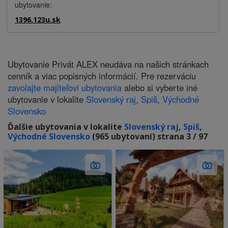
ubytovanie:
1396.123u.sk
Ubytovanie Privát ALEX neudáva na našich stránkach
cenník a viac popisných informácií. Pre rezerváciu
zavolajte majiteľovi ubytovania
alebo si vyberte iné
ubytovanie v lokalite
Slovenský raj
,
Spiš
,
Východné
Slovensko
Ďalšie ubytovania v lokalite
Slovenský raj
,
Spiš
,
Východné Slovensko
(965 ubytovaní) strana 3 / 97