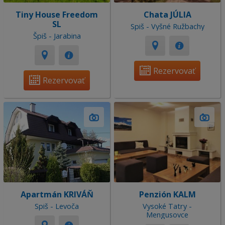
Tiny House Freedom
Chata JÚLIA
SL
Spiš - Vyšné Ružbachy
Špiš - Jarabina
Rezervovať
Rezervovať
Apartmán KRIVÁŇ
Penzión KALM
Spiš - Levoča
Vysoké Tatry -
Mengusovce