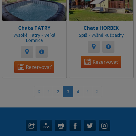
Chata TATRY
Chata HORBEK
Vysoké Tatry - Veľká
Spiš - Vyšné Ružbachy
Lomnica
Rezervovať
Rezervovať
2
3
4