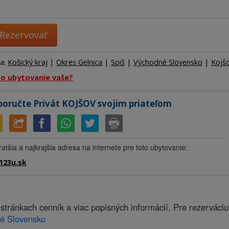
Ubytov
Hotel
Kemp
Rezervovať
ta:
Košický kraj
|
Okres Gelnica
|
Spiš
|
Východné Slovensko
|
Kojš
to ubytovanie vaše?
oručte Privát KOJŠOV svojim priateľom
ratšia a najkrajšia adresa na internete pre toto ubytovanie:
123u.sk
tránkach cenník a viac popisných informácií. Pre rezerváci
é Slovensko