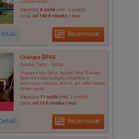
a detské ihrisko.
Kapacita:
8 osôb
(min. 2 osoby)
Cena:
od 140 € objekt / noc
Detail
Rezervovať
Chalupa ŠÍPKA
Vysoké Tatry - Štrba
Chalupa v obci Štrba - Vysoké Tatry. Chalupa
Šípka má 3 izby, kuchyňu, 2 kúpeľne. K
dispozícii je záhrada, altánok, gril. Veľké detské
ihrisko oproti.
Kapacita:
11 osôb
(min. 2 osoby)
Cena:
od 13 € osoba / noc
Detail
Rezervovať