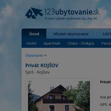
S nami nájdete ubytovanie raz, dva, tri!
Úvod
Hľadať ubytovanie
LAS
Hotel
Apartmán
Chata - Chalupa
Penz
»
Ubytovanie
Privát KOJŠOV
Spiš - Kojšov
Privá
Eva Je
GPS: 48