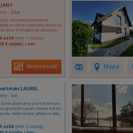
 JANY
try - Ždiar
any je samostatný kompletne
bjekt vo dvore rodinného domu na
ce Ždiar. Prenajíma sa celoročne.
6 osôb
(min. 1 osoba)
78 € objekt / noc
Rezervovať
Mapa
partmán LAUREL
try - Svit
lacné ubytovanie pod Tatrami pre
ov apartmán Laurel v meste Svit len
radu. Veľká terasa, výhľad na štíty,
5 osôb
(min. 2 osoby)
15 € osoba / noc