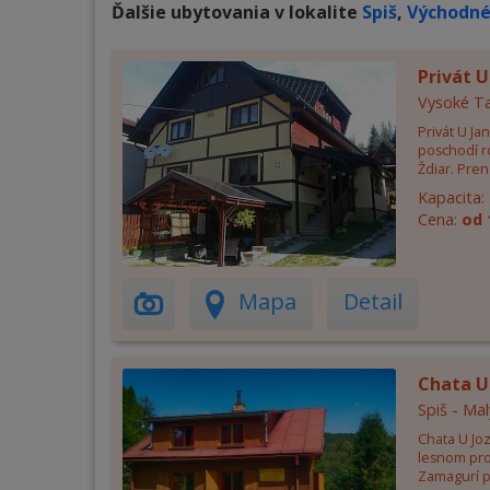
Ďalšie ubytovania v lokalite
Spiš
,
Východné
Privát 
Vysoké Ta
Privát U J
poschodí r
Ždiar. Pren
Kapacita:
Cena:
od 
Mapa
Detail
Chata U 
Spiš - Mal
Chata U Jo
lesnom pr
Zamagurí p