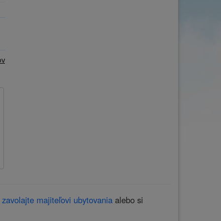
ňa
Počet osôb
–
+
ov
u
zavolajte majiteľovi ubytovania
alebo si