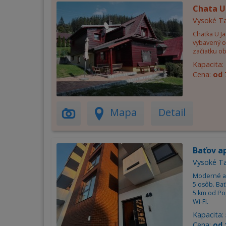
Chata U
Vysoké Ta
Chatka U J
vybavený o
začiatku ob
Kapacita:
Cena:
od 
Mapa
Detail
Baťov a
Vysoké Ta
Moderné a 
5 osôb. Bať
5 km od Pop
Wi-Fi.
Kapacita:
Cena:
od 