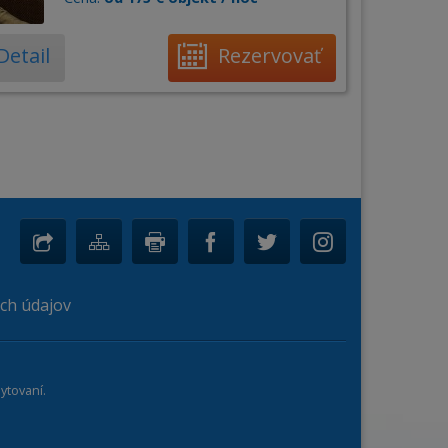
Detail
Rezervovať
ch údajov
ytovaní.