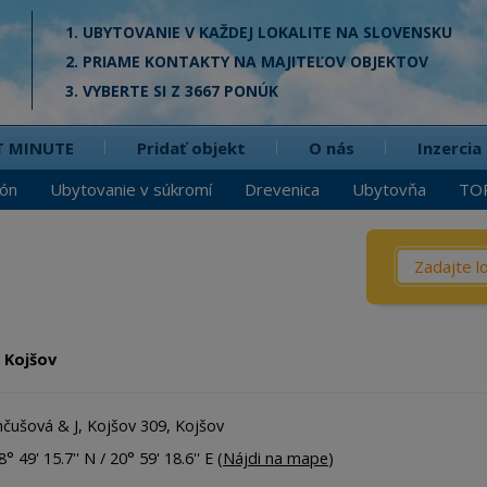
1. UBYTOVANIE V KAŽDEJ LOKALITE NA SLOVENSKU
2. PRIAME KONTAKTY NA MAJITEĽOV OBJEKTOV
3. VYBERTE SI Z 3667 PONÚK
T MINUTE
Pridať objekt
O nás
Inzercia
ión
Ubytovanie v súkromí
Drevenica
Ubytovňa
TO
Čo? / Kd
Penzió
Privát
t Kojšov
Chata
Dreven
nčušová & J, Kojšov 309, Kojšov
Apartm
° 49' 15.7'' N / 20° 59' 18.6'' E (
Nájdi na mape
)