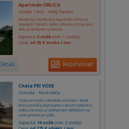
Apartmán ORLICA
Vysoké Tatry - Veľký Slavkov
Moderný a komfortný Apartmán Orlica vo
Vysokých Tatrách. Veľká záhrada, ihrisko pre
deti, posedenie na terase.
Kapacita:
5 osôb
(min. 1 osoba)
Cena:
od 25 € osoba / noc
Detail
Rezervovať
Chata PRI VODE
Domaša - Nová Kelča
Chata pri vode v stredisku Domaša - Nová
Kelča ponúka ubytovanie v dvoch častiach s
veľkou terasou a nádherným výhľadom na
vodu priamo pri pláži.
Kapacita:
16 osôb
(min. 2 osoby)
Cena:
od 175 € objekt / noc