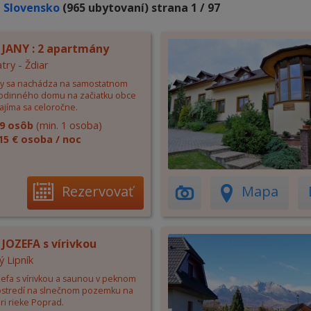
 Slovensko
(965 ubytovaní) strana 1 / 97
U JANY : 2 apartmány
try - Ždiar
any sa nachádza na samostatnom
odinného domu na začiatku obce
ajíma sa celoročne.
9 osôb
(min. 1 osoba)
15 € osoba / noc
Rezervovať
Mapa
JOZEFA s vírivkou
ý Lipník
zefa s vírivkou a saunou v peknom
ostredí na slnečnom pozemku na
ri rieke Poprad.