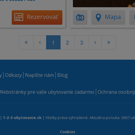
Rezervovať
Mapa
1
2
3
y
Odkazy
Napíšte nám
Blog
Webstránky pre vaše ubytovanie zadarmo
Ochrana osobný
 |
1-2-3-ubytovanie.sk
| Všetky práva vyhradené. Aktuálna ponuka: 3667 ub
Cookies