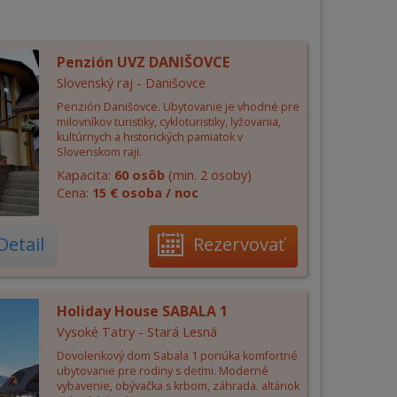
Penzión UVZ DANIŠOVCE
Slovenský raj - Danišovce
Penzión Danišovce. Ubytovanie je vhodné pre
milovníkov turistiky, cykloturistiky, lyžovania,
kultúrnych a historických pamiatok v
Slovenskom raji.
Kapacita:
60 osôb
(min. 2 osoby)
Cena:
15 € osoba / noc
Detail
Rezervovať
Holiday House SABALA 1
Vysoké Tatry - Stará Lesná
Dovolenkový dom Sabala 1 ponúka komfortné
ubytovanie pre rodiny s deťmi. Moderné
vybavenie, obývačka s krbom, záhrada. altánok