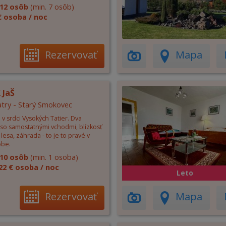
12 osôb
(min. 7 osôb)
€ osoba / noc
Rezervovať
Mapa
 JaŠ
try - Starý Smokovec
v srdci Vysokých Tatier. Dva
so samostatnými vchodmi, blízkosť
 lesa, záhrada - to je to pravé v
obe.
10 osôb
(min. 1 osoba)
22 € osoba / noc
Leto
Rezervovať
Mapa