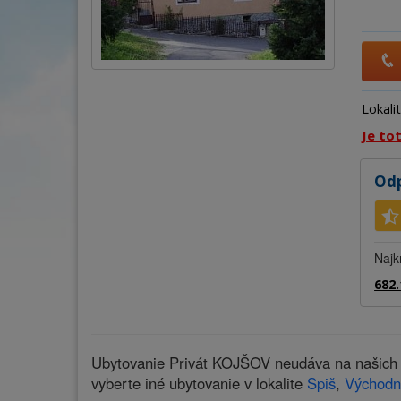
Lokali
Je to
Odp
Najk
682.
Ubytovanie Privát KOJŠOV neudáva na našich s
vyberte iné ubytovanie v lokalite
Spiš
,
Východn