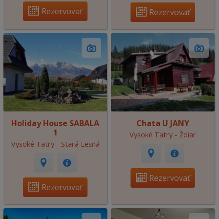
Rezervovať
Rezervovať
Holiday House SABALA
Chata U JANY
1
Vysoké Tatry - Ždiar
Vysoké Tatry - Stará Lesná
Rezervovať
Rezervovať