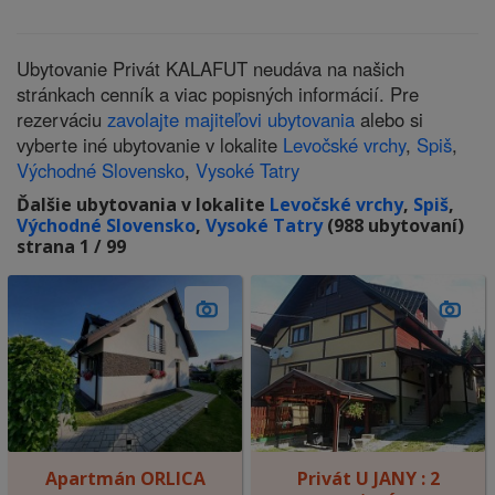
Ubytovanie Privát KALAFUT neudáva na našich
stránkach cenník a viac popisných informácií. Pre
rezerváciu
zavolajte majiteľovi ubytovania
alebo si
vyberte iné ubytovanie v lokalite
Levočské vrchy
,
Spiš
,
Východné Slovensko
,
Vysoké Tatry
Ďalšie ubytovania v lokalite
Levočské vrchy
,
Spiš
,
Východné Slovensko
,
Vysoké Tatry
(988 ubytovaní)
strana 1 / 99
Apartmán ORLICA
Privát U JANY : 2