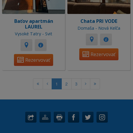
Baťov apartmán
Chata PRI VODE
LAUREL
Domaša - Nová Kelča
Vysoké Tatry - Svit
Rezervovať
Rezervovať
1
2
3