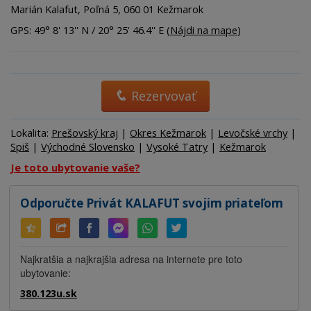
Marián Kalafut, Poľná 5, 060 01 Kežmarok
GPS: 49° 8' 13'' N / 20° 25' 46.4'' E (
Nájdi na mape
)
Rezervovať
Lokalita:
Prešovský kraj
|
Okres Kežmarok
|
Levočské vrchy
|
Spiš
|
Východné Slovensko
|
Vysoké Tatry
|
Kežmarok
Je toto ubytovanie vaše?
Odporučte Privát KALAFUT svojim priateľom
Najkratšia a najkrajšia adresa na internete pre toto
ubytovanie:
380.123u.sk