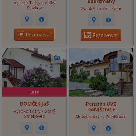
apartmány
Vysoké Tatry - Veľký
Slavkov
Vysoké Tatry - Ždiar
Rezervovať
Rezervovať
Leto
DOMČEK JaŠ
Penzión UVZ
DANIŠOVCE
Vysoké Tatry - Starý
Smokovec
Slovenský raj - Danišovce