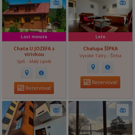
Last minute
Leto
Chata U JOZEFA s
Chalupa ŠÍPKA
vírivkou
Vysoké Tatry - Štrba
Spiš - Malý Lipník
Rezervovať
Rezervovať