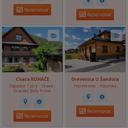
Rezervovať
Rezervovať
Chata ROHÁČE
Drevenica U Šandora
Západné Tatry - Orava -
Horehronie - Polomka
Oravský Biely Potok
Rezervovať
Rezervovať