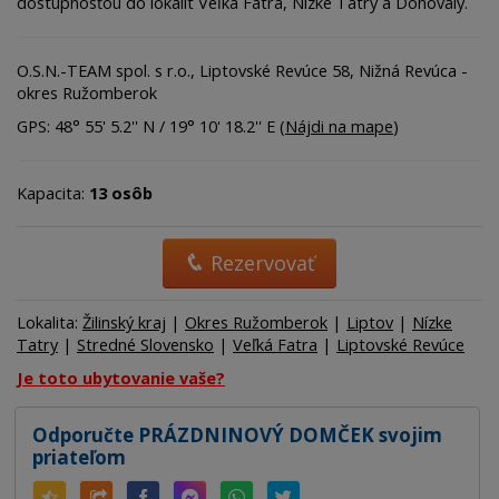
dostupnosťou do lokalít Veľká Fatra, Nízke Tatry a Donovaly.
O.S.N.-TEAM spol. s r.o., Liptovské Revúce 58, Nižná Revúca -
okres Ružomberok
GPS: 48° 55' 5.2'' N / 19° 10' 18.2'' E (
Nájdi na mape
)
Kapacita:
13 osôb
Rezervovať
Lokalita:
Žilinský kraj
|
Okres Ružomberok
|
Liptov
|
Nízke
Tatry
|
Stredné Slovensko
|
Veľká Fatra
|
Liptovské Revúce
Je toto ubytovanie vaše?
Odporučte PRÁZDNINOVÝ DOMČEK svojim
priateľom