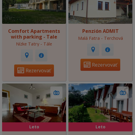
Comfort Apartments
Penzión ADMIT
with parking - Tale
Malá Fatra - Terchová
Nízke Tatry - Tále
Rezervovať
Rezervovať
Leto
Leto