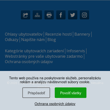
Ohlasy ubytovateľov
Recenzie hostí
Bannery
Odkazy
Napíšte nám
Blog
Kategórie ubytovacích zariadení
Infoservis
Webstránky pre vaše ubytovanie zadarmo
Ochrana osobných údajov
Tento web používa na poskytovanie služieb, personalizáciu
reklám a analýzu návštevnosti súbory cookie.
© 2026 |
1-2-3-ubytovanie.sk
| Všetky práva vyhradené. Aktuálna
ponuka: 3666 ubytovaní.
Prispôsobiť
Povoliť všetky
Cookies
Ochrana osobných údajov