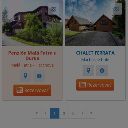
Penzión Malá Fatra u
CHALET FERRATA
Ďurka
Martinské hole
Malá Fatra - Terchová
Rezervovať
Rezervovať
1
2
3