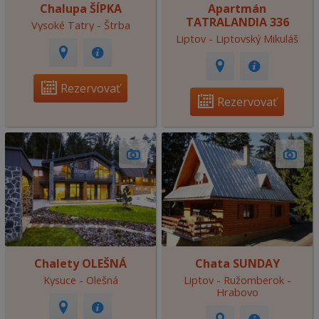
Chalupa ŠÍPKA
Apartmán
TATRALANDIA 336
Vysoké Tatry - Štrba
Liptov - Liptovský Mikuláš
Rezervovať
Rezervovať
Chalety OLEŠNÁ
Chata SUNDAY
Kysuce - Olešná
Liptov - Ružomberok -
Hrabovo