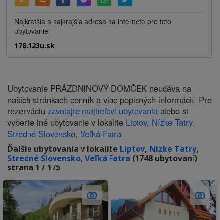
Najkratšia a najkrajšia adresa na internete pre toto
ubytovanie:
178.123u.sk
Ubytovanie PRÁZDNINOVÝ DOMČEK neudáva na
našich stránkach cenník a viac popisných informácií. Pre
rezerváciu
zavolajte majiteľovi ubytovania
alebo si
vyberte iné ubytovanie v lokalite
Liptov
,
Nízke Tatry
,
Stredné Slovensko
,
Veľká Fatra
Ďalšie ubytovania v lokalite
Liptov
,
Nízke Tatry
,
Stredné Slovensko
,
Veľká Fatra
(1748 ubytovaní)
strana 1 / 175