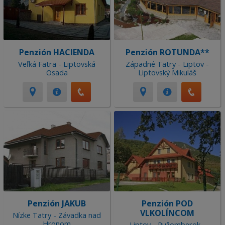
Penzión HACIENDA
Penzión ROTUNDA**
Veľká Fatra - Liptovská
Západné Tatry - Liptov -
Osada
Liptovský Mikuláš
Penzión JAKUB
Penzión POD
VLKOLÍNCOM
Nízke Tatry - Závadka nad
Hronom
Liptov - Ružomberok -