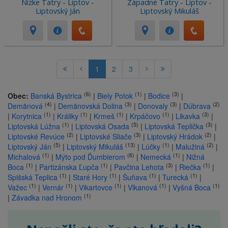
Nízke Tatry - Liptov -
Západné Tatry - Liptov -
Liptovský Ján
Liptovský Mikuláš
1
2
3
(6)
(1)
(3)
Obec:
Banská Bystrica
|
Biely Potok
|
Bodice
|
(4)
(3)
(3)
(2)
Demänová
|
Demänovská Dolina
|
Donovaly
|
Dúbrava
(1)
(1)
(1)
(1)
(3)
|
Korytnica
|
Králiky
|
Krmeš
|
Krpáčovo
|
Likavka
|
(1)
(5)
(3)
Liptovská Lúžna
|
Liptovská Osada
|
Liptovská Teplička
|
(2)
(3)
(2)
Liptovské Revúce
|
Liptovské Sliače
|
Liptovský Hrádok
|
(5)
(13)
(1)
(2)
Liptovský Ján
|
Liptovský Mikuláš
|
Lúčky
|
Malužiná
|
(1)
(6)
(1)
Michalová
|
Mýto pod Ďumbierom
|
Nemecká
|
Nižná
(1)
(1)
(3)
(1)
Boca
|
Partizánska Ľupča
|
Pavčina Lehota
|
Riečka
|
(1)
(1)
(1)
(1)
Spišská Teplica
|
Staré Hory
|
Šuňava
|
Turecká
|
(1)
(1)
(1)
(1)
(1)
Važec
|
Vernár
|
Vikartovce
|
Vlkanová
|
Vyšná Boca
(1)
|
Závadka nad Hronom