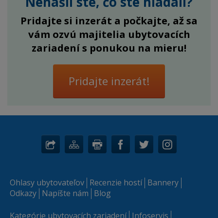
Nenašli ste, čo ste hľadali?
Pridajte si inzerát a počkajte, až sa
vám ozvú majitelia ubytovacích
zariadení s ponukou na mieru!
Pridajte inzerát!
Ohlasy ubytovateľov
Recenzie hostí
Bannery
Odkazy
Napíšte nám
Blog
Kategórie ubytovacích zariadení
Infoservis