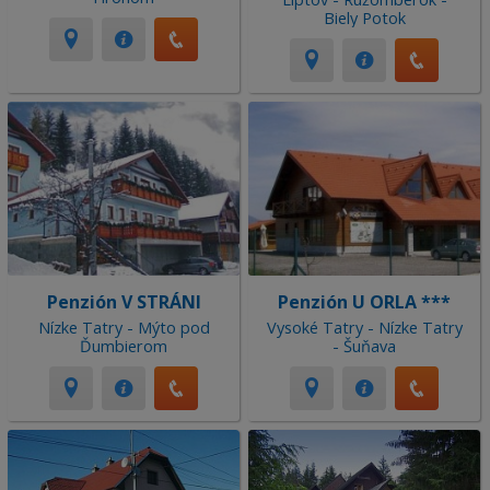
Biely Potok
Penzión V STRÁNI
Penzión U ORLA ***
Nízke Tatry - Mýto pod
Vysoké Tatry - Nízke Tatry
Ďumbierom
- Šuňava