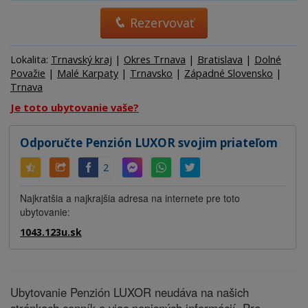
Rezervovať
Lokalita:
Trnavský kraj
|
Okres Trnava
|
Bratislava
|
Dolné
Považie
|
Malé Karpaty
|
Trnavsko
|
Západné Slovensko
|
Trnava
Je toto ubytovanie vaše?
Odporučte Penzión LUXOR svojim priateľom
2
Najkratšia a najkrajšia adresa na internete pre toto
ubytovanie:
1043.123u.sk
Ubytovanie Penzión LUXOR neudáva na našich