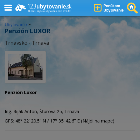
Ponúkam
Ubytovanie
»
Ubytovanie
Penzión LUXOR
Trnavsko - Trnava
Penzión Luxor
Ing. Riják Anton, Štúrova 25, Trnava
GPS: 48° 22' 20.5'' N / 17° 35' 42.6'' E (
Nájdi na mape
)