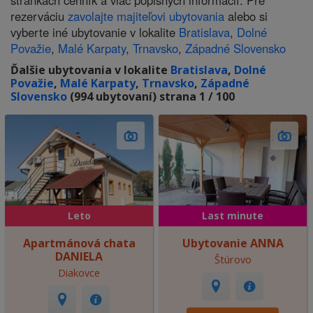
stránkach cenník a viac popisných informácií. Pre
rezerváciu
zavolajte majiteľovi ubytovania
alebo si
vyberte iné ubytovanie v lokalite
Bratislava
,
Dolné
Považie
,
Malé Karpaty
,
Trnavsko
,
Západné Slovensko
Ďalšie ubytovania v lokalite
Bratislava
,
Dolné
Považie
,
Malé Karpaty
,
Trnavsko
,
Západné
Slovensko
(994 ubytovaní) strana 1 / 100
Leto
Last minute
Apartmánová chata
Ubytovanie ANNA
DANIELA
Štúrovo
Diakovce