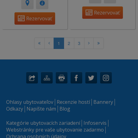
Rezervovať
Rezervovať
1
2
3
Ohlasy ubytovateľov
Recenzie hostí
Bannery
Odkazy
Napíšte nám
Blog
Kategórie ubytovacích zariadení
Infoservis
Webstránky pre vaše ubytovanie zadarmo
Ochrana osobných údajov