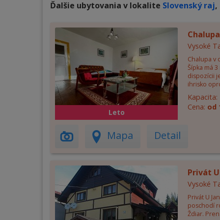
Ďalšie ubytovania v lokalite
Slovenský raj
,
Chalupa
Vysoké Ta
Chalupa v o
Šípka má 3 
dispozícii j
ihrisko opro
Kapacita:
Cena:
od 
Leto
Mapa
Detail
Privát 
Vysoké Ta
Privát U J
poschodí r
Ždiar. Pren