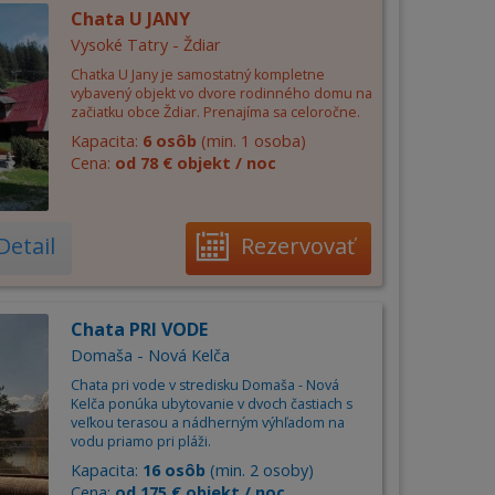
Chata U JANY
Vysoké Tatry - Ždiar
Chatka U Jany je samostatný kompletne
vybavený objekt vo dvore rodinného domu na
začiatku obce Ždiar. Prenajíma sa celoročne.
Kapacita:
6 osôb
(min. 1 osoba)
Cena:
od 78 € objekt / noc
Detail
Rezervovať
Chata PRI VODE
Domaša - Nová Kelča
Chata pri vode v stredisku Domaša - Nová
Kelča ponúka ubytovanie v dvoch častiach s
veľkou terasou a nádherným výhľadom na
vodu priamo pri pláži.
Kapacita:
16 osôb
(min. 2 osoby)
Cena:
od 175 € objekt / noc