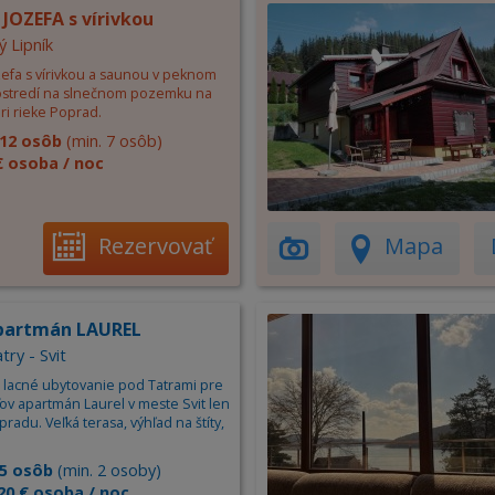
JOZEFA s vírivkou
ý Lipník
zefa s vírivkou a saunou v peknom
ostredí na slnečnom pozemku na
ri rieke Poprad.
12 osôb
(min. 7 osôb)
€ osoba / noc
Rezervovať
Mapa
partmán LAUREL
try - Svit
lacné ubytovanie pod Tatrami pre
ov apartmán Laurel v meste Svit len
radu. Veľká terasa, výhľad na štíty,
5 osôb
(min. 2 osoby)
20 € osoba / noc