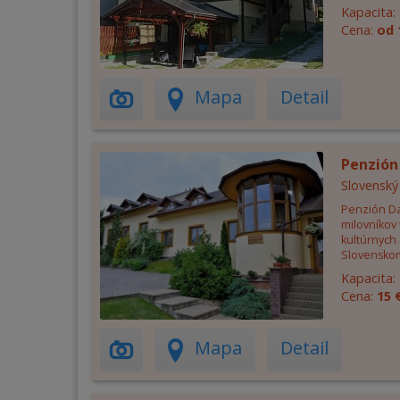
Kapacita:
Cena:
od 
Mapa
Detail
Penzión
Slovenský
Penzión Da
milovníkov t
kultúrnych 
Slovenskom 
Kapacita:
Cena:
15 
Mapa
Detail