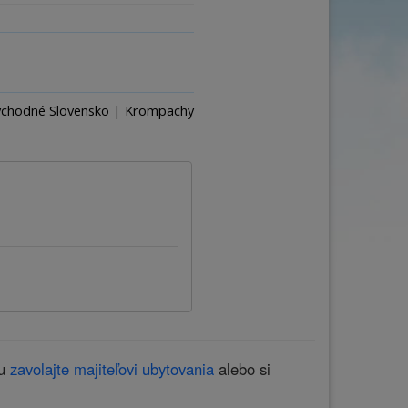
ňa
Počet osôb
–
+
chodné Slovensko
|
Krompachy
iu
zavolajte majiteľovi ubytovania
alebo si