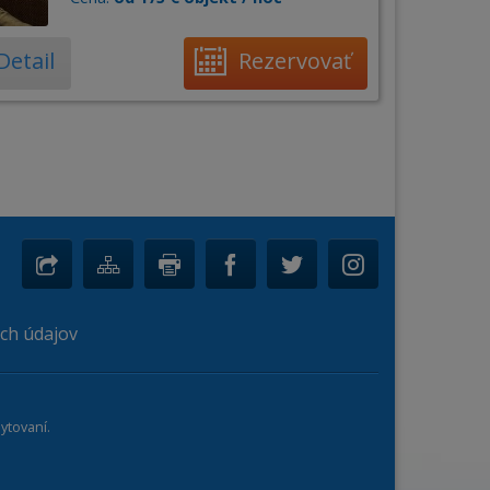
Detail
Rezervovať
ch údajov
ytovaní.