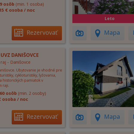
9 osôb
(min. 1 osoba)
15 € osoba / noc
Leto
Rezervovať
Mapa
 UVZ DANIŠOVCE
 raj - Danišovce
nišovce. Ubytovanie je vhodné pre
uristiky, cykloturistiky, lyžovania,
a historických pamiatok v
raji.
60 osôb
(min. 2 osoby)
€ osoba / noc
Rezervovať
Mapa