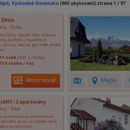
Spiš
,
Východné Slovensko
(965 ubytovaní) strana 1 / 97
 ŠÍPKA
try - Štrba
bci Štrba - Vysoké Tatry. Chalupa
izby, kuchyňu, 2 kúpeľne. K
e záhrada, altánok, gril. Veľké detské
ti.
11 osôb
(min. 2 osoby)
13 € osoba / noc
Rezervovať
Mapa
U JANY : 2 apartmány
try - Ždiar
any sa nachádza na samostatnom
odinného domu na začiatku obce
ajíma sa celoročne.