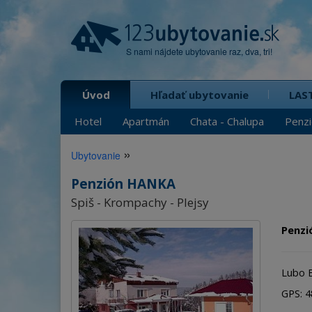
S nami nájdete ubytovanie raz, dva, tri!
Úvod
Hľadať ubytovanie
LAS
Hotel
Apartmán
Chata - Chalupa
Penz
»
Ubytovanie
Penzión HANKA
Spiš - Krompachy - Plejsy
Penzi
Lubo 
GPS: 48