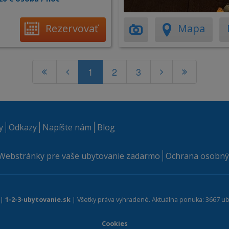
Rezervovať
Mapa
1
2
3
y
Odkazy
Napíšte nám
Blog
Webstránky pre vaše ubytovanie zadarmo
Ochrana osobný
 |
1-2-3-ubytovanie.sk
| Všetky práva vyhradené. Aktuálna ponuka: 3667 ub
Cookies