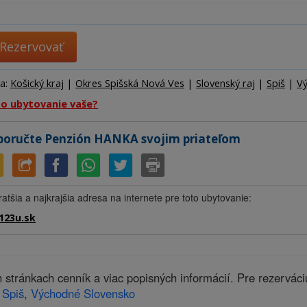
Ubytov
Hotel
Kemp
Rezervovať
ta:
Košický kraj
|
Okres Spišská Nová Ves
|
Slovenský raj
|
Spiš
|
Vý
to ubytovanie vaše?
oručte Penzión HANKA svojim priateľom
ratšia a najkrajšia adresa na internete pre toto ubytovanie:
123u.sk
tránkach cenník a viac popisných informácií. Pre rezervác
,
Spiš
,
Východné Slovensko