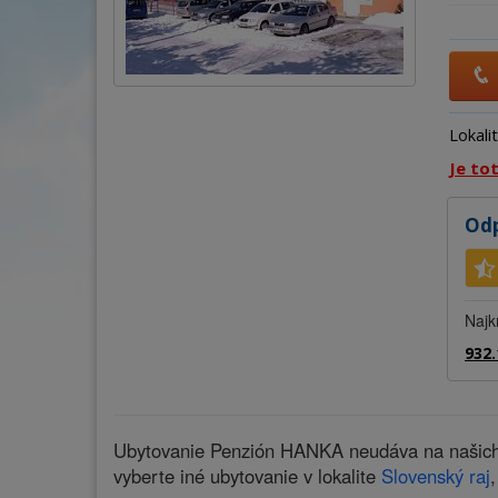
Lokali
Je to
Odp
Najk
932.
Ubytovanie Penzión HANKA neudáva na našich s
vyberte iné ubytovanie v lokalite
Slovenský raj