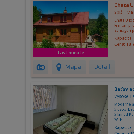
Chata U 
Spiš - Mal
Chata U Jo
lesnom pr
Zamagurí p
Kapacita:
Cena:
13 
Last minute
Mapa
Detail
Baťov a
Vysoké Ta
Moderné a 
5 osôb. Bať
5 km od Pop
Wi-Fi.
Kapacita:
Cena:
od 