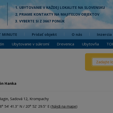
1. UBYTOVANIE V KAŽDEJ LOKALITE NA SLOVENSKU
2. PRIAME KONTAKTY NA MAJITEĽOV OBJEKTOV
3. VYBERTE SI Z 3667 PONÚK
T MINUTE
Pridať objekt
O nás
Inzercia
ión
Ubytovanie v súkromí
Drevenica
Ubytovňa
TO
Čo? / Kd
Penzió
Privát
ón Hanka
Chata
Dreven
Bagin, Sadová 12, Krompachy
Apartm
° 54' 41.3'' N / 20° 52' 29.5'' E (
Nájdi na mape
)