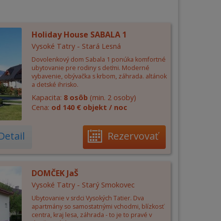
Holiday House SABALA 1
Vysoké Tatry - Stará Lesná
Dovolenkový dom Sabala 1 ponúka komfortné
ubytovanie pre rodiny s deťmi. Moderné
vybavenie, obývačka s krbom, záhrada. altánok
a detské ihrisko.
Kapacita:
8 osôb
(min. 2 osoby)
Cena:
od 140 € objekt / noc
Detail
Rezervovať
DOMČEK JaŠ
Vysoké Tatry - Starý Smokovec
Ubytovanie v srdci Vysokých Tatier. Dva
apartmány so samostatnými vchodmi, blízkosť
centra, kraj lesa, záhrada - to je to pravé v