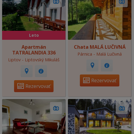
Leto
Apartmán
Chata MALÁ LUČIVNÁ
TATRALANDIA 336
Párnica - Malá Lučivná
Liptov - Liptovský Mikuláš
Rezervovať
Rezervovať