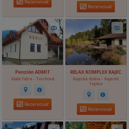
Rezervovať
Rezervovať
Penzión ADMIT
RELAX KOMPLEX RAJEC
Malá Fatra - Terchová
Rajecká dolina - Rajecké
Teplice
Rezervovať
Rezervovať