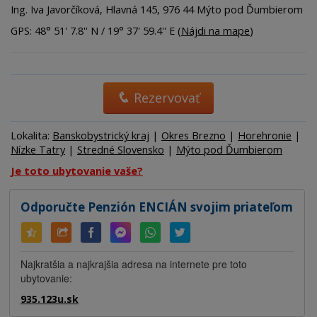
Ing. Iva Javorčíková, Hlavná 145, 976 44 Mýto pod Ďumbierom
GPS: 48° 51' 7.8'' N / 19° 37' 59.4'' E (
Nájdi na mape
)
Rezervovať
Lokalita:
Banskobystrický kraj
|
Okres Brezno
|
Horehronie
|
Nízke Tatry
|
Stredné Slovensko
|
Mýto pod Ďumbierom
Je toto ubytovanie vaše?
Odporučte Penzión ENCIÁN svojim priateľom
Najkratšia a najkrajšia adresa na internete pre toto
ubytovanie:
935.123u.sk