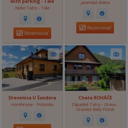
with parking - Tale
Jasenská dolina
Nízke Tatry - Tále
Rezervovať
Rezervovať
Drevenica U Šandora
Chata ROHÁČE
Horehronie - Polomka
Západné Tatry - Orava -
Oravský Biely Potok