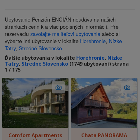
Ubytovanie Penzión ENCIÁN neudáva na našich
stránkach cenník a viac popisných informácií. Pre
rezerváciu
zavolajte majiteľovi ubytovania
alebo si
vyberte iné ubytovanie v lokalite
Horehronie
,
Nízke
Tatry
,
Stredné Slovensko
Ďalšie ubytovania v lokalite
Horehronie
,
Nízke
Tatry
,
Stredné Slovensko
(1749 ubytovaní) strana
1 / 175
Comfort Apartments
Chata PANORAMA