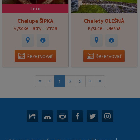
Leto
Chalupa ŠÍPKA
Chalety OLEŠNÁ
Vysoké Tatry - Štrba
Kysuce - Olešná
Rezervovať
Rezervovať
1
2
3