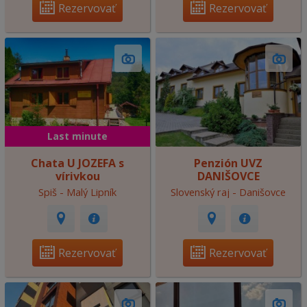
Rezervovať
Rezervovať
Last minute
Chata U JOZEFA s
Penzión UVZ
vírivkou
DANIŠOVCE
Spiš - Malý Lipník
Slovenský raj - Danišovce
Rezervovať
Rezervovať