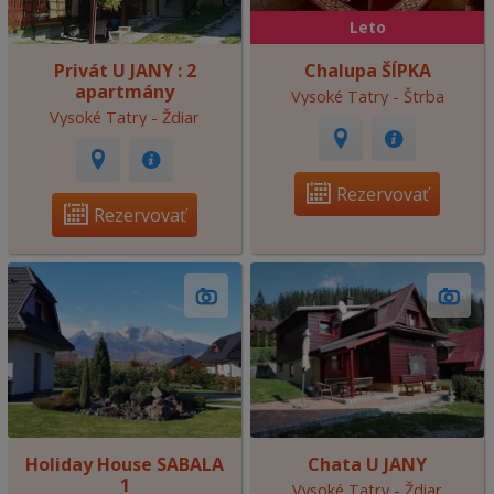
Leto
Privát U JANY : 2
Chalupa ŠÍPKA
apartmány
Vysoké Tatry - Štrba
Vysoké Tatry - Ždiar
Rezervovať
Rezervovať
Holiday House SABALA
Chata U JANY
1
Vysoké Tatry - Ždiar