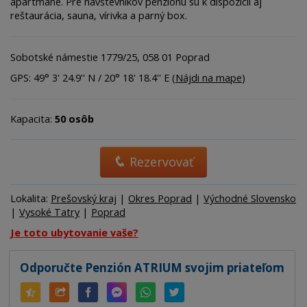
apartmáne. Pre návštevníkov penziónu sú k dispozícii aj
reštaurácia, sauna, vírivka a parný box.
Sobotské námestie 1779/25, 058 01 Poprad
GPS: 49° 3' 24.9'' N / 20° 18' 18.4'' E (
Nájdi na mape
)
Kapacita:
50 osôb
Rezervovať
Lokalita:
Prešovský kraj
|
Okres Poprad
|
Východné Slovensko
|
Vysoké Tatry
|
Poprad
Je toto ubytovanie vaše?
Odporučte Penzión ATRIUM svojim priateľom