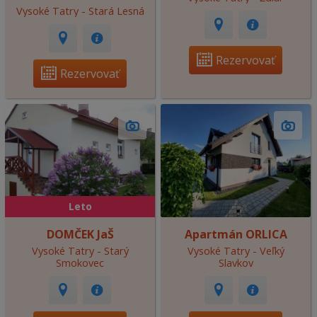
Vysoké Tatry - Stará Lesná
Rezervovať
Rezervovať
Leto
DOMČEK JaŠ
Apartmán ORLICA
Vysoké Tatry - Starý
Vysoké Tatry - Veľký
Smokovec
Slavkov