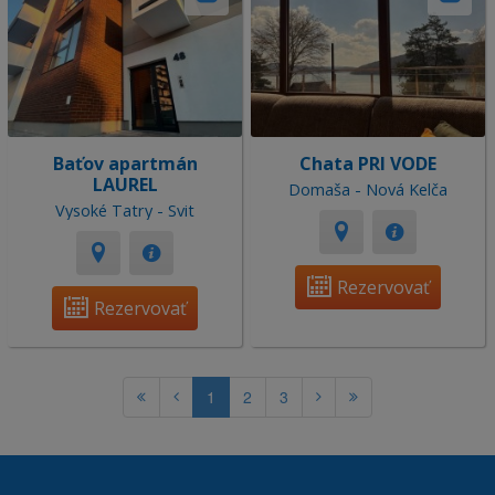
Baťov apartmán
Chata PRI VODE
LAUREL
Domaša - Nová Kelča
Vysoké Tatry - Svit
Rezervovať
Rezervovať
1
2
3