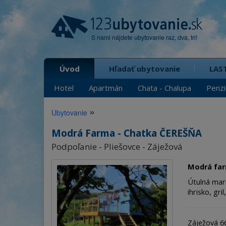
S nami nájdete ubytovanie raz, dva, tri!
Úvod
Hľadať ubytovanie
LAS
Hotel
Apartmán
Chata - Chalupa
Penz
»
Ubytovanie
Modrá Farma - Chatka ČEREŠŇA
Podpoľanie - Pliešovce - Záježová
Modrá far
Útulná mar
ihrisko, gril
Záježová 66