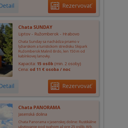
Detail
Rezervovať
Chata SUNDAY
Liptov - Ružomberok - Hrabovo
Chata Sunday sa nachádza priamo v
lyžiarskom a turistickom stredisku Skipark
Ružomberok Malinô Brdo, len 150 m od
kabínkovej lanovky.
Kapacita:
15 osôb
(min. 2 osoby)
Cena:
od 11 € osoba / noc
Detail
Rezervovať
Chata PANORAMA
Jasenská dolina
Chata Panorama v Jasenskej doline: Rustikálne
ubytovanie pod svahom až pre 25 osôb. Krb,