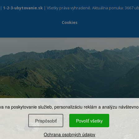
 |
1-2-3-ubytovanie.sk
| Všetky práva vyhradené. Aktuálna ponuka: 3667 ub
Cookies
a na poskytovanie služieb, personalizáciu reklám a analýzu návštevnos
Prispôsobiť
Povoliť všetky
Ochrana osobných údajov