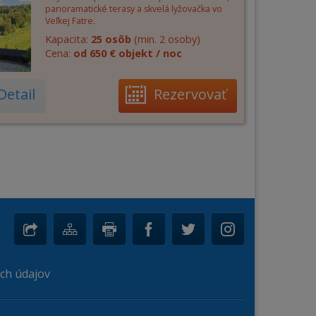
panoramatické terasy a skvelá lyžovačka vo
Veľkej Fatre.
Kapacita:
25 osôb
(min. 2 osoby)
Cena:
od 650 € objekt / noc
Detail
Rezervovať
ch údajov