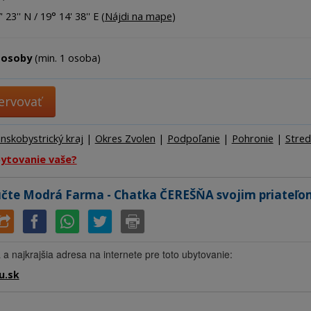
Ubytov
 23'' N / 19° 14' 38'' E (
Nájdi na mape
)
Hotel
Kemp
 osoby
(min. 1 osoba)
ervovať
nskobystrický kraj
|
Okres Zvolen
|
Podpoľanie
|
Pohronie
|
Stred
bytovanie vaše?
čte Modrá Farma - Chatka ČEREŠŇA svojim priateľo
 a najkrajšia adresa na internete pre toto ubytovanie:
u.sk