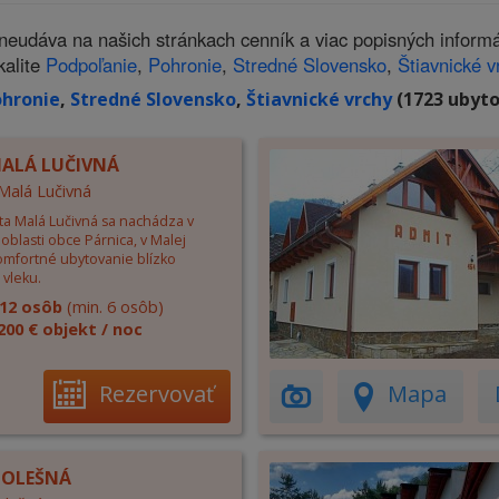
dáva na našich stránkach cenník a viac popisných informá
kalite
Podpoľanie
,
Pohronie
,
Stredné Slovensko
,
Štiavnické v
hronie
,
Stredné Slovensko
,
Štiavnické vrchy
(1723 ubyto
MALÁ LUČIVNÁ
 Malá Lučivná
ta Malá Lučivná sa nachádza v
oblasti obce Párnica, v Malej
Komfortné ubytovanie blízko
 vleku.
12 osôb
(min. 6 osôb)
200 € objekt / noc
Rezervovať
Mapa
 OLEŠNÁ