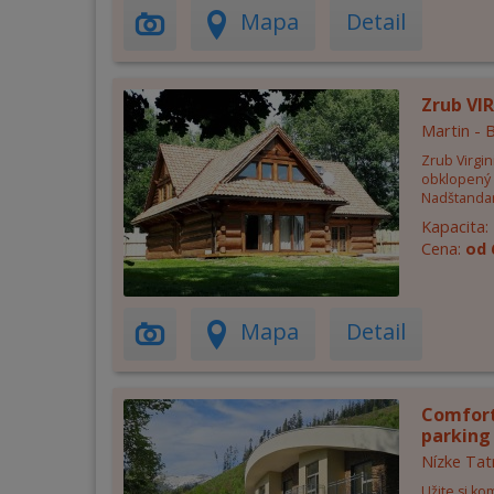
Mapa
Detail
Zrub VI
Martin - 
Zrub Virgi
obklopený l
Nadštandar
Kapacita:
Cena:
od 
Mapa
Detail
Comfort
parking 
Nízke Tat
Užite si ko