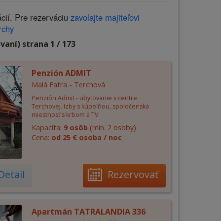
cií. Pre rezerváciu
zavolajte majiteľovi
rchy
vaní) strana 1 / 173
Penzión ADMIT
Malá Fatra - Terchová
Penzión Admit - ubytovanie v centre
Terchovej. Izby s kúpeľňou, spoločenská
miestnosť s krbom a TV.
Kapacita:
9 osôb
(min. 2 osoby)
Cena:
od 25 € osoba / noc
Detail
Rezervovať
Apartmán TATRALANDIA 336