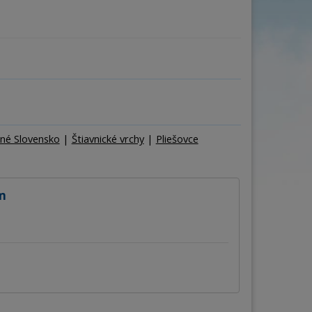
ňa
Počet osôb
–
+
né Slovensko
|
Štiavnické vrchy
|
Pliešovce
m