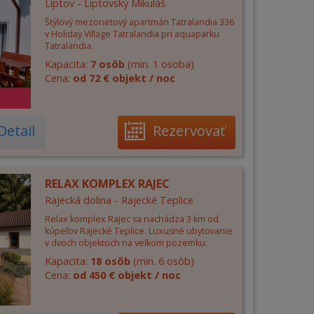
Liptov - Liptovský Mikuláš
Štýlový mezonetový apartmán Tatralandia 336
v Holiday Village Tatralandia pri aquaparku
Tatralandia.
Kapacita:
7 osôb
(min. 1 osoba)
Cena:
od 72 € objekt / noc
Detail
Rezervovať
RELAX KOMPLEX RAJEC
Rajecká dolina - Rajecké Teplice
Relax komplex Rajec sa nachádza 3 km od
kúpeľov Rajecké Teplice. Luxusné ubytovanie
v dvoch objektoch na veľkom pozemku.
Kapacita:
18 osôb
(min. 6 osôb)
Cena:
od 450 € objekt / noc