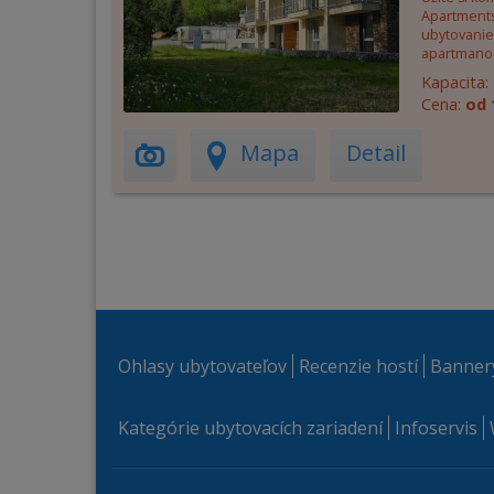
Apartments
ubytovanie
apartmano
Kapacita:
Cena:
od 
Mapa
Detail
Ohlasy ubytovateľov
Recenzie hostí
Banner
Kategórie ubytovacích zariadení
Infoservis