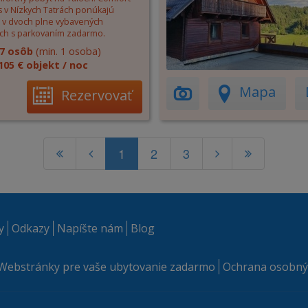
 v Nízkych Tatrách ponúkajú
 v dvoch plne vybavených
ch s parkovaním zadarmo.
7 osôb
(min. 1 osoba)
105 € objekt / noc
Mapa
Rezervovať
1
2
3
y
Odkazy
Napíšte nám
Blog
Webstránky pre vaše ubytovanie zadarmo
Ochrana osobný