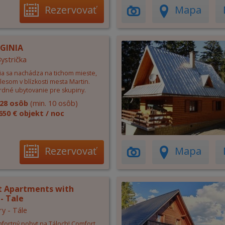
Rezervovať
Mapa
RGINIA
Bystrička
nia sa nachádza na tichom mieste,
esom v blízkosti mesta Martin.
dné ubytovanie pre skupiny.
28 osôb
(min. 10 osôb)
650 € objekt / noc
Rezervovať
Mapa
 Apartments with
- Tale
ry - Tále
mfortný pobyt na Táloch! Comfort