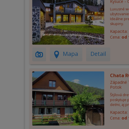
Kysuce - 
Luxusné we
ubytovanie
Ideálne pre
skupiny.
Kapacita:
Cena:
od 
Mapa
Detail
Chata 
Západné T
Potok
Štýlová dr
poskytuje 
deťmi, aj p
Kapacita:
Cena:
od 