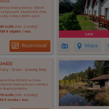
Olešná
llness chalety Olešná - štýlové
 na Kysuciach. 4 komfortné chaty.
 páry, rodiny s deťmi, aj pre
40 osôb
(min. 2 osoby)
180 € objekt / noc
Leto
Rezervovať
Mapa
ROHÁČE
atry - Orava - Oravský Biely
evená chata Roháče na Orave
príjemné ubytovanie pre rodinky s
re skupiny priateľov.
10 osôb
(min. 4 osoby)
16 € osoba / noc