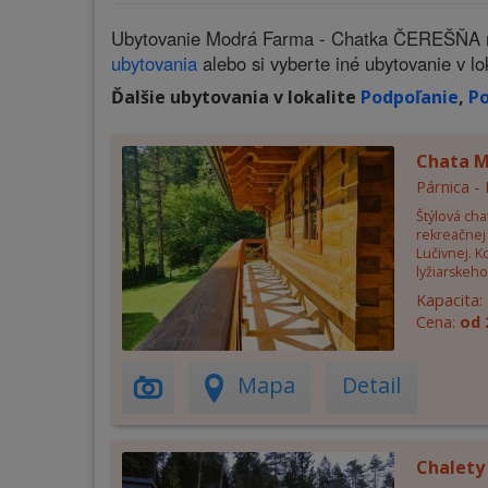
Ubytovanie Modrá Farma - Chatka ČEREŠŇA neu
ubytovania
alebo si vyberte iné ubytovanie v lo
Ďalšie ubytovania v lokalite
Podpoľanie
,
Po
Chata 
Párnica -
Štýlová cha
rekreačnej 
Lučivnej. 
lyžiarskeho
Kapacita:
Cena:
od 
Mapa
Detail
Chalety