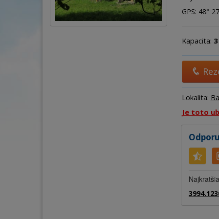
GPS: 48° 27'
Kapacita:
3
Rez
Lokalita:
Ba
Je toto u
Odporu
Najkratšia
3994.123