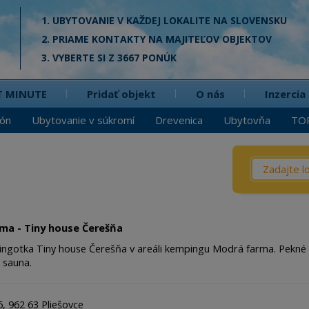
1. UBYTOVANIE V KAŽDEJ LOKALITE NA SLOVENSKU
2. PRIAME KONTAKTY NA MAJITEĽOV OBJEKTOV
3. VYBERTE SI Z 3667 PONÚK
T MINUTE
Pridať objekt
O nás
Inzercia
ión
Ubytovanie v súkromí
Drevenica
Ubytovňa
TO
Čo? / Kd
Penzió
Privát
ma - Tiny house Čerešňa
Chata
ingotka Tiny house Čerešňa v areáli kempingu Modrá farma. Pekné 
, sauna.
Dreven
Apartm
, 962 63 Pliešovce