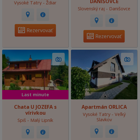
DANIŠOVCE
Vysoké Tatry - Ždiar
Slovenský raj - Danišovce
Rezervovať
Rezervovať
Last minute
Chata U JOZEFA s
Apartmán ORLICA
vírivkou
Vysoké Tatry - Veľký
Slavkov
Spiš - Malý Lipník