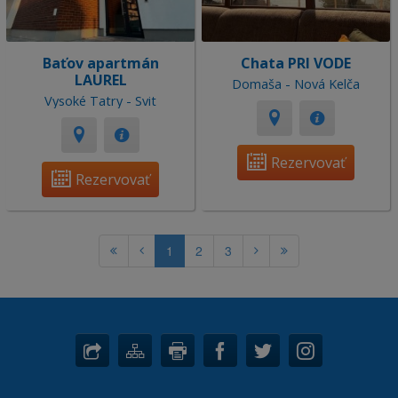
Baťov apartmán
Chata PRI VODE
LAUREL
Domaša - Nová Kelča
Vysoké Tatry - Svit
Rezervovať
Rezervovať
1
2
3