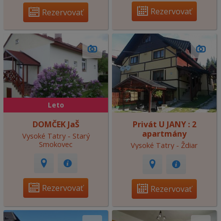
Rezervovať
Rezervovať
Leto
DOMČEK JaŠ
Privát U JANY : 2
apartmány
Vysoké Tatry - Starý
Smokovec
Vysoké Tatry - Ždiar
Rezervovať
Rezervovať