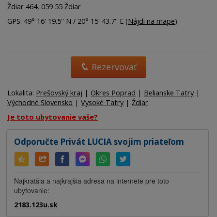
Ždiar 464, 059 55 Ždiar
GPS: 49° 16' 19.5'' N / 20° 15' 43.7'' E (
Nájdi na mape
)
Rezervovať
Lokalita:
Prešovský kraj
|
Okres Poprad
|
Belianske Tatry
|
Východné Slovensko
|
Vysoké Tatry
|
Ždiar
Je toto ubytovanie vaše?
Odporučte Privát LUCIA svojim priateľom
Najkratšia a najkrajšia adresa na internete pre toto
ubytovanie:
2183.123u.sk