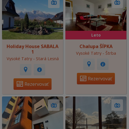
Leto
Holiday House SABALA
Chalupa ŠÍPKA
1
Vysoké Tatry - Štrba
Vysoké Tatry - Stará Lesná
Rezervovať
Rezervovať