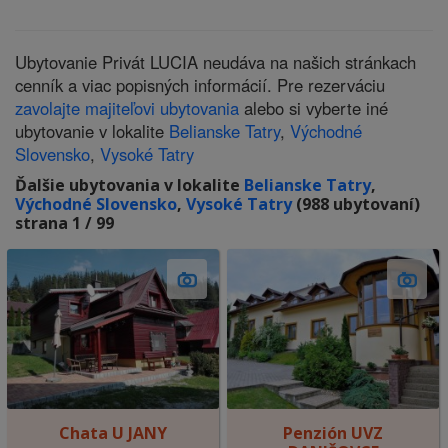
Ubytovanie Privát LUCIA neudáva na našich stránkach
cenník a viac popisných informácií. Pre rezerváciu
zavolajte majiteľovi ubytovania
alebo si vyberte iné
ubytovanie v lokalite
Belianske Tatry
,
Východné
Slovensko
,
Vysoké Tatry
Ďalšie ubytovania v lokalite
Belianske Tatry
,
Východné Slovensko
,
Vysoké Tatry
(988 ubytovaní)
strana 1 / 99
Chata U JANY
Penzión UVZ