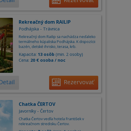
Rekreačný dom RAILIP
Podhájska - Trávnica
Rekreačný dom Railip sa nachádza neďaleko
termálneho kúpaliska Podhájska. K dispozícii
bazén, detské ihrisko, terasa, krb.
Kapacita:
13 osôb
(min. 2 osoby)
Cena:
20 € osoba / noc
Detail
Rezervovať
Chatka ČERTOV
Javorníky - Čertov
Chatka Čertov vedľa hotela František v
rekreačnom stredisku Čertov.