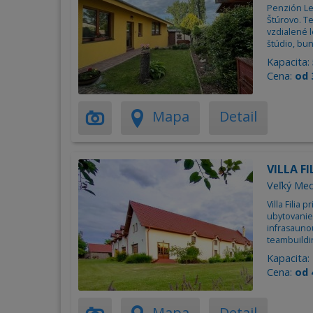
Penzión Le
Štúrovo. T
vzdialené 
štúdio, bun
Kapacita:
Cena:
od 
Mapa
Detail
VILLA FI
Veľký Med
Villa Filia
ubytovanie
infrasaunou
teambuildin
Kapacita:
Cena:
od 
Mapa
Detail