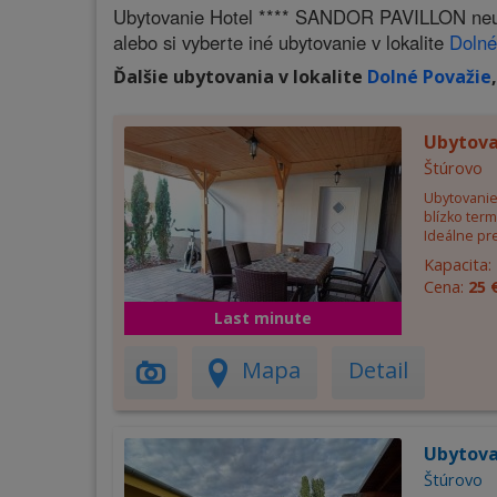
Ubytovanie Hotel **** SANDOR PAVILLON neudá
alebo si vyberte iné ubytovanie v lokalite
Dolné
Ďalšie ubytovania v lokalite
Dolné Považie
Ubytov
Štúrovo
Ubytovanie
blízko ter
Ideálne pre
Kapacita:
Cena:
25 
Last minute
Mapa
Detail
Ubytova
Štúrovo