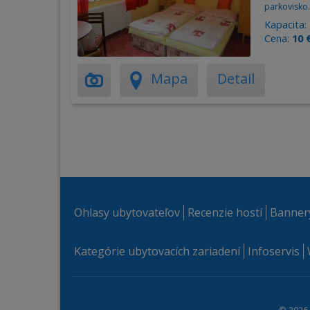
parkovisko.
Kapacita:
Cena:
10 
Mapa
Detail
Ohlasy ubytovateľov
Recenzie hostí
Banner
Kategórie ubytovacích zariadení
Infoservis