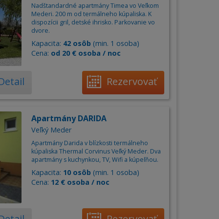
Nadštandardné apartmány Timea vo Veľkom
Mederi. 200 m od termálneho kúpaliska. K
dispozícii gril, detské ihrisko. Parkovanie vo
dvore.
Kapacita:
42 osôb
(min. 1 osoba)
Cena:
od 20 € osoba / noc
Detail
Rezervovať
Apartmány DARIDA
Veľký Meder
Apartmány Darida v blízkosti termálneho
kúpaliska Thermal Corvinus Veľký Meder. Dva
apartmány s kuchynkou, TV, Wifi a kúpeľňou.
Kapacita:
10 osôb
(min. 1 osoba)
Cena:
12 € osoba / noc
Detail
Rezervovať