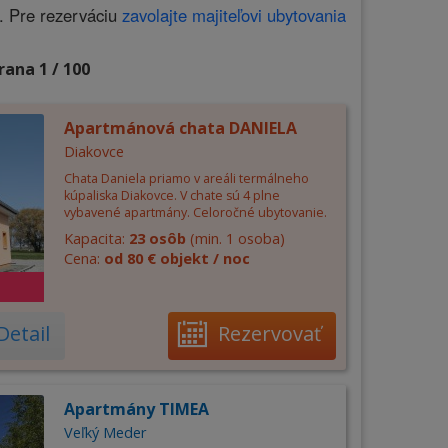
. Pre rezerváciu
zavolajte majiteľovi ubytovania
rana 1 / 100
Apartmánová chata DANIELA
Diakovce
Chata Daniela priamo v areáli termálneho
kúpaliska Diakovce. V chate sú 4 plne
vybavené apartmány. Celoročné ubytovanie.
Kapacita:
23 osôb
(min. 1 osoba)
Cena:
od 80 € objekt / noc
Detail
Rezervovať
Apartmány TIMEA
Veľký Meder