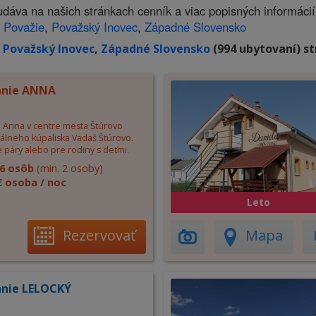
va na našich stránkach cenník a viac popisných informácií
 Považie
,
Považský Inovec
,
Západné Slovensko
,
Považský Inovec
,
Západné Slovensko
(994 ubytovaní) st
anie ANNA
 Anna v centre mesta Štúrovo
málneho kúpaliska Vadaš Štúrovo.
 páry alebo pre rodiny s deťmi.
6 osôb
(min. 2 osoby)
€ osoba / noc
Leto
Rezervovať
Mapa
nie LELOCKÝ