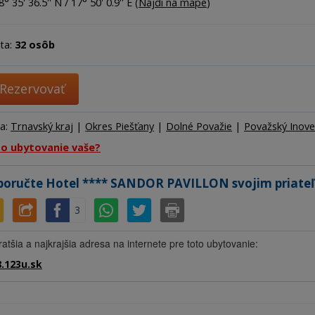
Ubytov
° 35' 36.5'' N / 17° 50' 0.9'' E (
Nájdi na mape
)
Hotel
ta:
32 osôb
Kemp
Rezervovať
ta:
Trnavský kraj
|
Okres Piešťany
|
Dolné Považie
|
Považský Inove
to ubytovanie vaše?
oručte Hotel **** SANDOR PAVILLON svojim priate
3
ratšia a najkrajšia adresa na internete pre toto ubytovanie:
.123u.sk