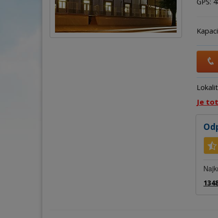
GPS: 48
Kapaci
Lokali
Je to
Odp
Najk
1348