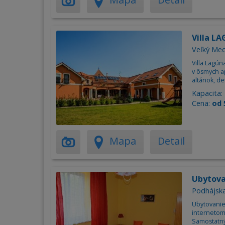
Villa L
Veľký Me
Villa Lagú
v ôsmych a
altánok, de
Kapacita:
Cena:
od 
Mapa
Detail
Ubytova
Podhájsk
Ubytovanie 
internetom
Samostatný 