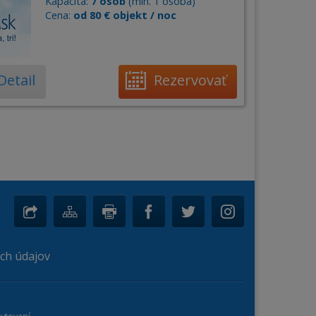
Kapacita:
7 osôb
(min. 1 osoba)
Cena:
od 80 € objekt / noc
Detail
Rezervovať
ch údajov