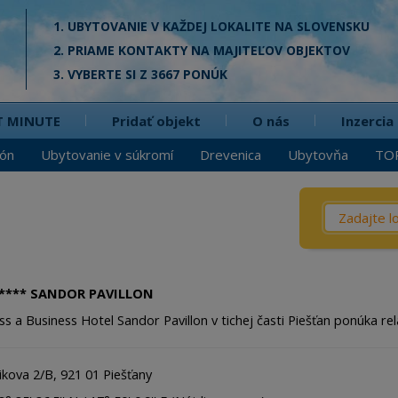
1. UBYTOVANIE V KAŽDEJ LOKALITE NA SLOVENSKU
2. PRIAME KONTAKTY NA MAJITEĽOV OBJEKTOV
3. VYBERTE SI Z 3667 PONÚK
T MINUTE
Pridať objekt
O nás
Inzercia
ión
Ubytovanie v súkromí
Drevenica
Ubytovňa
TO
Čo? / Kd
Penzió
Privát
**** SANDOR PAVILLON
Chata
ss a Business Hotel Sandor Pavillon v tichej časti Piešťan ponúka re
Dreven
Apartm
ikova 2/B, 921 01 Piešťany