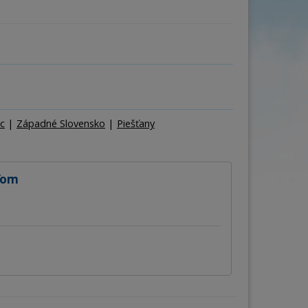
ňa
Počet osôb
–
+
c
|
Západné Slovensko
|
Piešťany
ľom