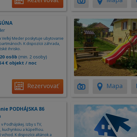
AGÚNA
der
na Veľký Meder poskytuje ubytovanie
partmánoch. K dispozícii záhrada,
tské ihrisko.
20 osôb
(min. 2 osoby)
54 € objekt / noc
Rezervovať
Mapa
nie PODHÁJSKA 86
a
v Podhájskej. Izby s TV,
, kuchynkou a kúpeľňou.
vchod. K dispozícii altánok a