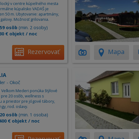
locký v centre kúpeľného mesta
ermálne kúpalisko VADAŠ je
len 50 m. Ubytovanie: apartmány,
galovy. Možnosť grilovania.
59 osôb
(min. 2 osoby)
30 € objekt / noc
Rezervovať
Mapa
LIA
er - Okoč
 pri Veľkom Mederi ponúka štýlové
 pre 20 osôb, wellness s
 a priestor pre jógové tábory,
gy, rod. oslavy.
20 osôb
(min. 1 osoba)
400 € objekt / noc
Rezervovať
Mapa