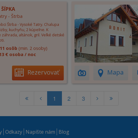
 ŠÍPKA
try - Štrba
bci Štrba - Vysoké Tatry. Chalupa
izby, kuchyňu, 2 kúpeľne. K
e záhrada, altánok, gril. Veľké detské
ti.
11 osôb
(min. 2 osoby)
13 € osoba / noc
Rezervovať
Mapa
1
2
3
y
Odkazy
Napíšte nám
Blog