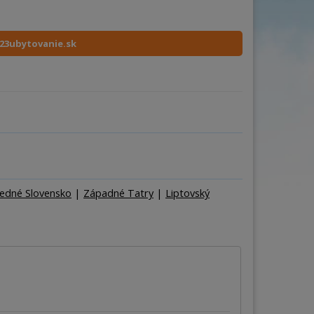
ňa
Počet osôb
–
+
23ubytovanie.sk
redné Slovensko
|
Západné Tatry
|
Liptovský