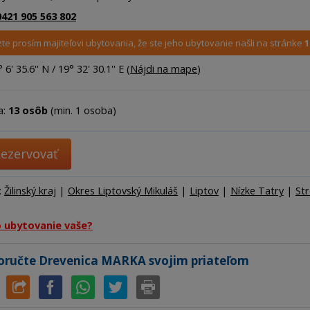
Ubytov
0421 905 563 802
Hotel
te prosím majiteľovi ubytovania, že ste jeho ubytovanie našli na stránke
1
Kemp
6' 35.6'' N / 19° 32' 30.1'' E (
Nájdi na mape
)
a:
13 osôb
(min. 1 osoba)
ezervovať
:
Žilinský kraj
|
Okres Liptovský Mikuláš
|
Liptov
|
Nízke Tatry
|
St
o ubytovanie vaše?
ručte Drevenica MARKA svojim priateľom