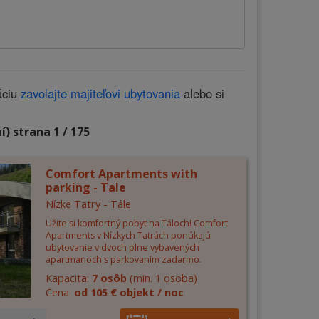
áciu
zavolajte majiteľovi ubytovania
alebo si
) strana 1 / 175
Comfort Apartments with
parking - Tale
Nízke Tatry - Tále
Užite si komfortný pobyt na Táloch! Comfort
Apartments v Nízkych Tatrách ponúkajú
ubytovanie v dvoch plne vybavených
apartmanoch s parkovaním zadarmo.
Kapacita:
7 osôb
(min. 1 osoba)
Cena:
od 105 € objekt / noc