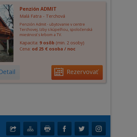
Penzión ADMIT
Malá Fatra - Terchová
Penzión Admit - ubytovanie v centre
Terchovej. Izby s kúpeľňou, spoločenská
miestnosť s krbom a TV.
Kapacita:
9 osôb
(min. 2 osoby)
Cena:
od 25 € osoba / noc
Detail
Rezervovať