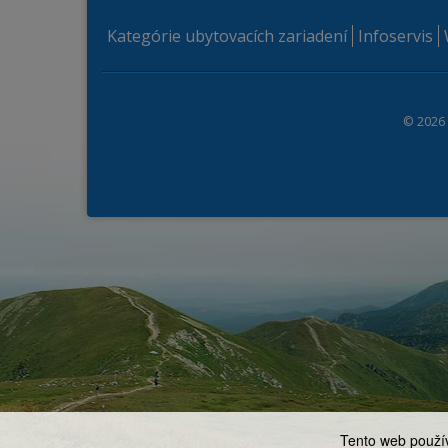
Kategórie ubytovacích zariadení
Infoservis
© 2026
Tento web použív