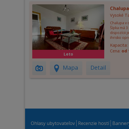
Chalupa
Vysoké Ta
Chalupa v o
Šípka má 3 
dispozícii j
ihrisko opro
Kapacita:
Cena:
od 
Leto
Mapa
Detail
Ohlasy ubytovateľov
Recenzie hostí
Banner