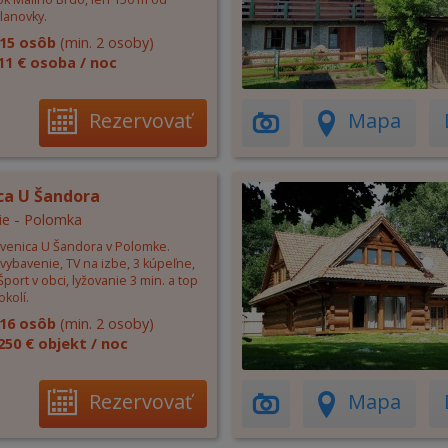
lanovky.
15 osôb
(min. 2 osoby)
11 € osoba / noc
Rezervovať
Mapa
ca U Šandora
ie - Polomka
evenica U Šandora v Polomke.
vybavenie, TV na izbe, 3 kúpeľne,
port v obci, lyžovanie 3 min. a top
okolí.
16 osôb
(min. 2 osoby)
250 € objekt / noc
Rezervovať
Mapa