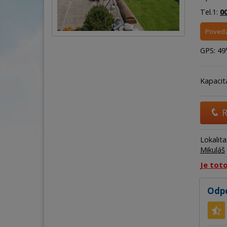
Tel.1:
0
Povedz
GPS: 49° 
Kapacit
R
Lokalita
Mikuláš
Je tot
Odpo