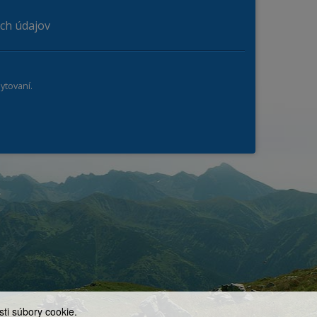
ch údajov
ytovaní.
ti súbory cookie.