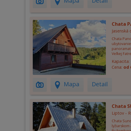
Mapa
Detail
Chata 
Jasenská 
Chata Pano
ubytovanie
panoramatic
Veľkej Fatre
Kapacita:
Cena:
od 
Mapa
Detail
Chata 
Liptov -
Chata Sund
lyžiarskom 
Ružomberok