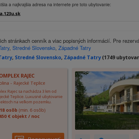
tšia a najkrajšia adresa na internete pre toto ubytovanie:
a.123u.sk
 stránkach cenník a viac popisných informácií. Pre rezerv
Tatry
,
Stredné Slovensko
,
Západné Tatry
Tatry
,
Stredné Slovensko
,
Západné Tatry
(1749 ubytovaní
OMPLEX RAJEC
olina - Rajecké Teplice
lex Rajec sa nachádza 3 km od
jecké Teplice. Luxusné ubytovanie
jektoch na veľkom pozemku.
18 osôb
(min. 6 osôb)
450 € objekt / noc