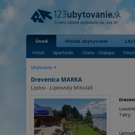
S nami nájdete ubytovanie raz, dva, tri!
Úvod
Hľadať ubytovanie
LAS
Hotel
Apartmán
Chata - Chalupa
Penz
»
Ubytovanie
Drevenica MARKA
Liptov - Liptovský Mikuláš
Dreven
Luxusná
Tatry.
Liptovs