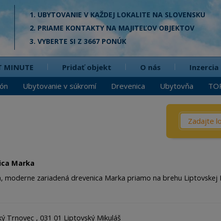
1. UBYTOVANIE V KAŽDEJ LOKALITE NA SLOVENSKU
2. PRIAME KONTAKTY NA MAJITEĽOV OBJEKTOV
3. VYBERTE SI Z 3667 PONÚK
T MINUTE
Pridať objekt
O nás
Inzercia
ión
Ubytovanie v súkromí
Drevenica
Ubytovňa
TO
Čo? / Kd
Penzió
Privát
ica Marka
Chata
, moderne zariadená drevenica Marka priamo na brehu Liptovskej 
Dreven
Apartm
ký Trnovec , 031 01 Liptovský Mikuláš