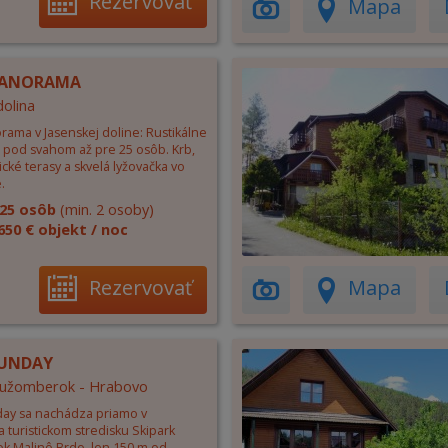
Rezervovať
Mapa
PANORAMA
dolina
rama v Jasenskej doline: Rustikálne
 pod svahom až pre 25 osôb. Krb,
ké terasy a skvelá lyžovačka vo
.
25 osôb
(min. 2 osoby)
650 € objekt / noc
Rezervovať
Mapa
SUNDAY
 Ružomberok - Hrabovo
ay sa nachádza priamo v
a turistickom stredisku Skipark
 Malinô Brdo, len 150 m od