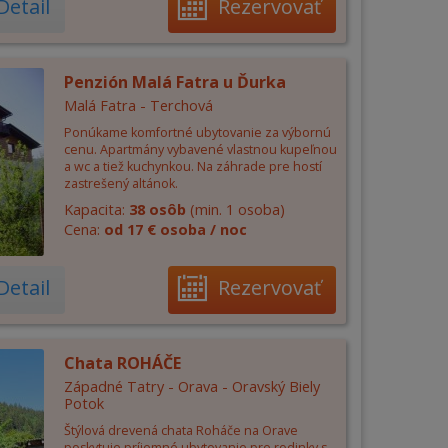
Detail
Rezervovať
Penzión Malá Fatra u Ďurka
Malá Fatra - Terchová
Ponúkame komfortné ubytovanie za výbornú
cenu. Apartmány vybavené vlastnou kupeľnou
a wc a tiež kuchynkou. Na záhrade pre hostí
zastrešený altánok.
Kapacita:
38 osôb
(min. 1 osoba)
Cena:
od 17 € osoba / noc
Detail
Rezervovať
Chata ROHÁČE
Západné Tatry - Orava - Oravský Biely
Potok
Štýlová drevená chata Roháče na Orave
poskytuje príjemné ubytovanie pre rodinky s