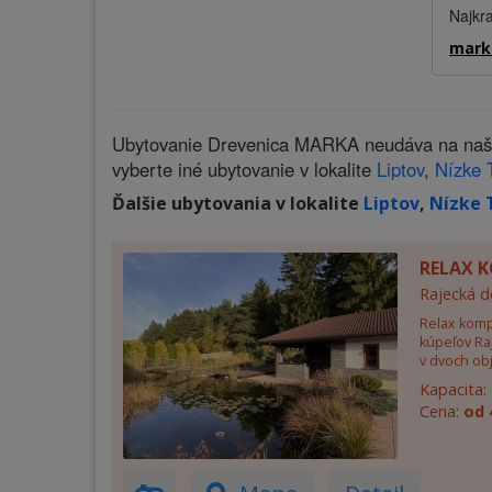
Najkra
mark
Ubytovanie Drevenica MARKA neudáva na našich
vyberte iné ubytovanie v lokalite
Liptov
,
Nízke 
Ďalšie ubytovania v lokalite
Liptov
,
Nízke 
RELAX K
Rajecká d
Relax komp
kúpeľov Ra
v dvoch ob
Kapacita:
Cena:
od 