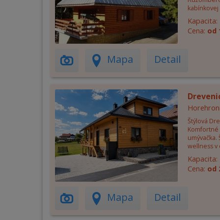
kabínkovej 
Kapacita:
Cena:
od 
Mapa
Detail
Dreveni
Horehron
Štýlová Dr
Komfortné 
umývačka. Š
wellness v 
Kapacita:
Cena:
od 
Mapa
Detail