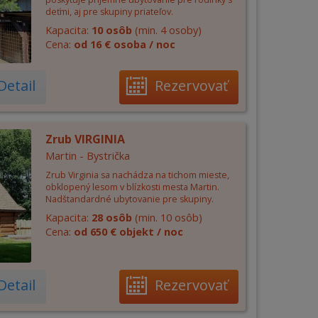
deťmi, aj pre skupiny priateľov.
Kapacita:
10 osôb
(min. 4 osoby)
Cena:
od 16 € osoba / noc
Detail
Rezervovať
Zrub VIRGINIA
Martin - Bystrička
Zrub Virginia sa nachádza na tichom mieste,
obklopený lesom v blízkosti mesta Martin.
Nadštandardné ubytovanie pre skupiny.
Kapacita:
28 osôb
(min. 10 osôb)
Cena:
od 650 € objekt / noc
Detail
Rezervovať